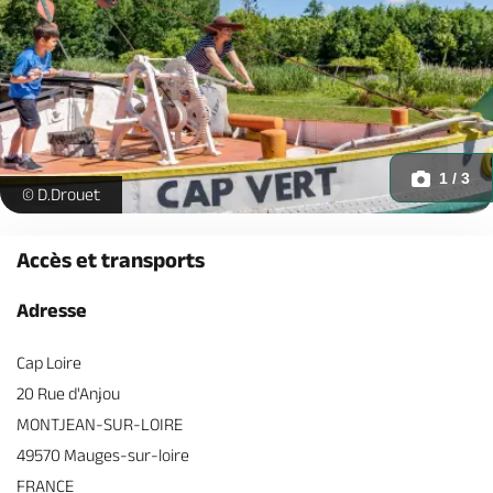
1 / 3
capvert-jardins-caploire-msl-osezmauges -
© D.Drouet
Accès et transports
Adresse
Cap Loire
20 Rue d'Anjou
MONTJEAN-SUR-LOIRE
49570 Mauges-sur-loire
FRANCE