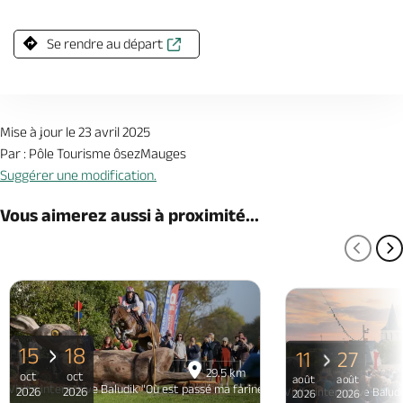
Se rendre au départ
Mise à jour le 23 avril 2025
Par : Pôle Tourisme ôsezMauges
Suggérer une modification.
Vous aimerez aussi à proximité...
PAGE
P
15
18
11
27
29.5 km
oct
oct
août
août
Visite interactive Baludik "Où est passé ma farine ?"
2026
2026
Visite interactive Balud
2026
2026