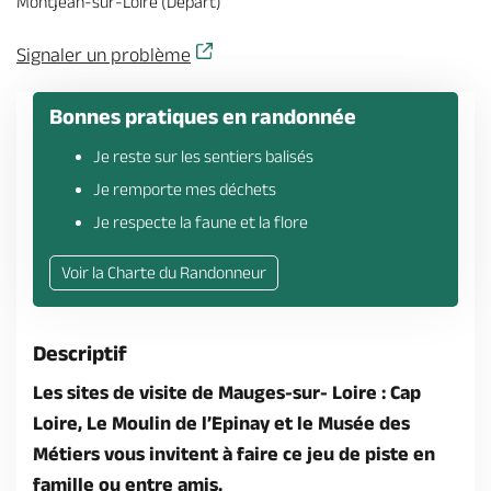
Montjean-sur-Loire (Départ)
Billetterie en ligne
Signaler un problème
Bonnes pratiques en randonnée
Je reste sur les sentiers balisés
Brochures & Cartes
Offices de tourisme
Comment venir ?
Ecrivez-nous
Je remporte mes déchets
Je respecte la faune et la flore
Voir la Charte du Randonneur
Descriptif
Les sites de visite de Mauges-sur- Loire : Cap
Loire, Le Moulin de l’Epinay et le Musée des
Métiers vous invitent à faire ce jeu de piste en
famille ou entre amis.