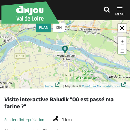
MENU
PLAN
IGN
Découvrir
+
−
À voir, à faire
Agenda
| Map data ©
Leaflet
OpenStreetMap contributors
Dormir, manger
Visite interactive Baludik "Où est passé ma
farine ?"
Séjours, cadeaux
1 km
Sentier d'interprétation