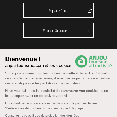
Espace Pro
Espace Groupes
© Anjou tourisme 2026 -
Plan du site
-
Fonctionnement du site
Bienvenue !
Mentions légales
-
Données personnelles
-
Cookies
anjou-tourisme.com & les cookies
CGU Réservation
-
Accessibilité : partiellement conforme
Sur anjou-tourisme.com, les cookies permettent de faciliter l'utilisation
du site, d'
échanger avec vous
, d'améliorer sa performance et réaliser
des statistiques de fréquentation et de navigation.
Nous vous laissons la possibilité de
paramétrer vos cookies
ou de
les accepter avant de poursuivre votre visite !
Pour modifier vos préférences par la suite, cliquez sur le lien
'Préférences de cookies' situé dans le pied de page.
Consulter notre politique de protection des données