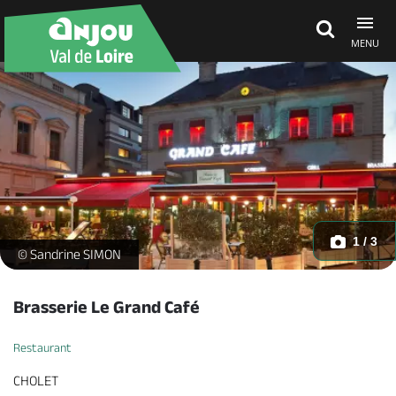
MENU
Découvrir
À voir, à faire
Agenda
1 / 3
restaurant-brasserie-le-grand-cafe-cholet-49_3 -
© Sandrine SIMON
Dormir, manger
Brasserie Le Grand Café
Restaurant
Séjours, cadeaux
CHOLET