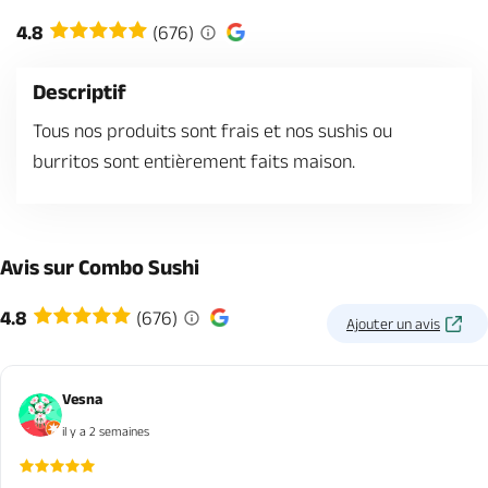
Billetterie en ligne
4.8
(676)
Descriptif
Tous nos produits sont frais et nos sushis ou
burritos sont entièrement faits maison.
Brochures & Cartes
Offices de tourisme
Comment venir ?
Ecrivez-nous
Avis sur Combo Sushi
4.8
(676)
Ajouter un avis
Vesna
il y a 2 semaines