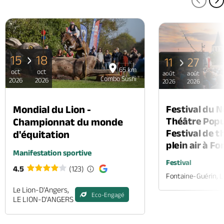
PAGE
P
15
18
11
27
65 km
oct
oct
août
août
Combo Sushi
2026
2026
2026
2026
Mondial du Lion -
Festival du 
Théâtre Popul
Championnat du monde
Festival de t
d'équitation
plein air à F
Manifestation sportive
Festival
4.5
(123)
Fontaine-Guérin, 
Le Lion-D'Angers,
Eco-Engagé
LE LION-D'ANGERS