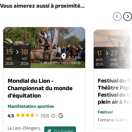
Vous aimerez aussi à proximité...
PAGE
P
15
18
11
27
26.5 km
oct
oct
août
août
Larousselle hors champ
2026
2026
L
2026
2026
Mondial du Lion -
Festival du 
Théâtre Popul
Championnat du monde
Festival de t
d'équitation
plein air à F
Manifestation sportive
Festival
4.5
(123)
Fontaine-Guérin, 
Le Lion-D'Angers,
Eco-Engagé