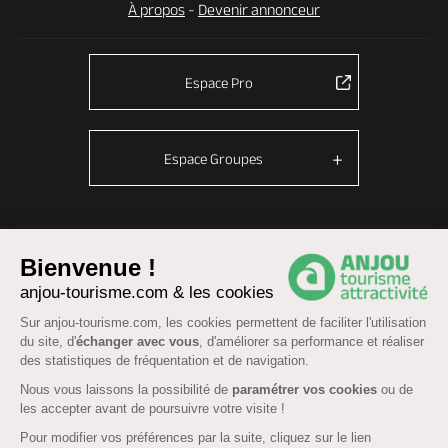
À propos
-
Devenir annonceur
Espace Pro
Espace Groupes
© Anjou tourisme 2026 -
Plan du site
-
Fonctionnement du site
Bienvenue !
Mentions légales
-
Données personnelles
-
Cookies
anjou-tourisme.com & les cookies
CGU Réservation
-
Accessibilité : partiellement conforme
Sur anjou-tourisme.com, les cookies permettent de faciliter l'utilisation
du site, d'
échanger avec vous
, d'améliorer sa performance et réaliser
des statistiques de fréquentation et de navigation.
Nous vous laissons la possibilité de
paramétrer vos cookies
ou de
les accepter avant de poursuivre votre visite !
Pour modifier vos préférences par la suite, cliquez sur le lien