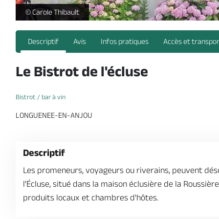
-
© Carole Thibault
Descriptif
Avis
Infos pratiques
Accès et transpo
Le Bistrot de l'écluse
Bistrot / bar à vin
LONGUENEE-EN-ANJOU
Descriptif
Les promeneurs, voyageurs ou riverains, peuvent désor
l'Écluse, situé dans la maison éclusière de la Roussiè
produits locaux et chambres d'hôtes.