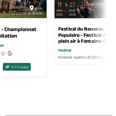
11
27
8 km
août
août
Le Bistrot de l'écluse
Le Bistr
2026
2026
Festival du Nouveau Thé
n - Championnat
Populaire - Festival de th
itation
plein air à Fontaine-Guéri
ve
Festival
Fontaine-Guérin, LES BOIS D'ANJOU
Eco-Engagé