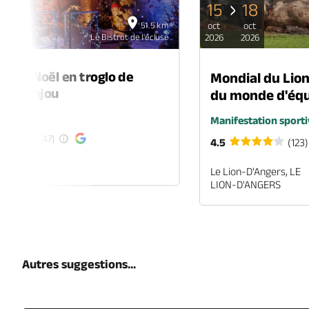
15
18
06
51.5 km
oct
oct
déc
Le Bistrot de l'écluse
2026
2026
2026
é de Noël en troglo de
Mondial du Lio
-en-Anjou
du monde d'équ
é
Manifestation sporti
(47)
4.5
(123)
EN-ANJOU
Le Lion-D'Angers, LE
LION-D'ANGERS
Autres suggestions...