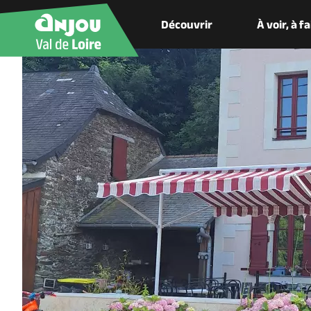
Découvrir
À voir, à f