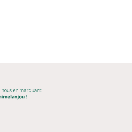
c nous en marquant
aimelanjou
!