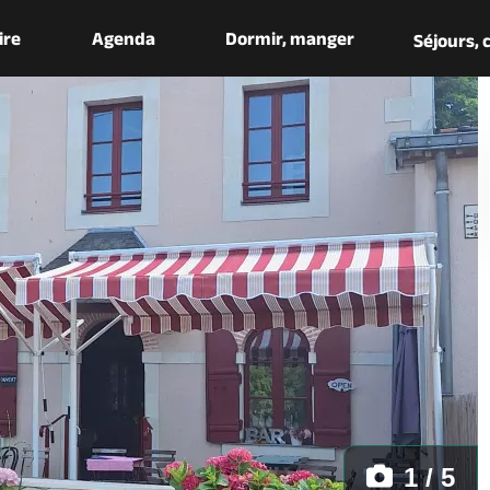
aire
Agenda
Dormir, manger
Séjours,
1 / 5