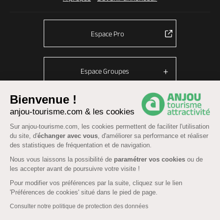
Espace Pro
Espace Groupes
Bienvenue !
anjou-tourisme.com & les cookies
© Anjou tourisme 2026 -
Plan du site
-
Fonctionnement du site
Sur anjou-tourisme.com, les cookies permettent de faciliter l'utilisation
Mentions légales
-
Données personnelles
-
Cookies
du site, d'
échanger avec vous
, d'améliorer sa performance et réaliser
CGU Réservation
-
Accessibilité : partiellement conforme
des statistiques de fréquentation et de navigation.
Nous vous laissons la possibilité de
paramétrer vos cookies
ou de
les accepter avant de poursuivre votre visite !
Pour modifier vos préférences par la suite, cliquez sur le lien
'Préférences de cookies' situé dans le pied de page.
Consulter notre politique de protection des données