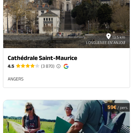
13.5 km
LONGUENEE EN ANJOU
Cathédrale Saint-Maurice
4.5
(3 870)
ANGERS
59€
/ pers.