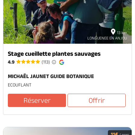
13 km
LONGUENEE EN ANJOU
Stage cueillette plantes sauvages
4.9
(113)
MICHAËL JAUNET GUIDE BOTANIQUE
ECOUFLANT
Réserver
Offrir
11€
/ pers.