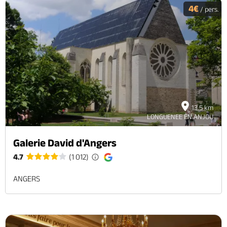
4€
/ pers.
13.5 km
LONGUENEE EN ANJOU
Galerie David d'Angers
4.7
(1 012)
ANGERS