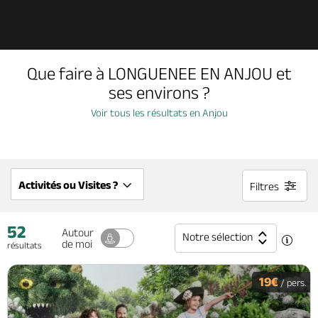
Découvrir
Que faire à LONGUENEE EN ANJOU et
À voir, à faire
ses environs ?
Voir tous les résultats en Anjou
Agenda
Dormir, manger
Activités ou Visites ?
Filtres
52
Séjours, cadeaux
Autour
Notre sélection
de moi
résultats
Billetterie en ligne
19€
/ pers.