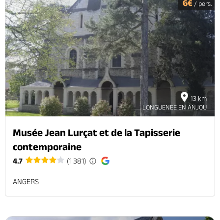
6€
/ pers.
13 km
LONGUENEE EN ANJOU
Musée Jean Lurçat et de la Tapisserie
contemporaine
4.7
(1 381)
ANGERS