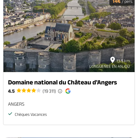
14€
/ pers.
13.5 km
LONGUENEE EN ANJOU
Domaine national du Château d'Angers
4.5
(19 311)
ANGERS
Chèques Vacances