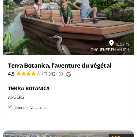
Brochures & Cartes
Offices de tourisme
Comment venir ?
Ecrivez-nous
10.5 km
LONGUENEE EN ANJOU
Terra Botanica, l'aventure du végétal
4.5
(17 342)
TERRA BOTANICA
ANGERS
Chèques Vacances