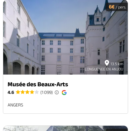
6€
/ pers.
13.5 km
LONGUENEE EN ANJOU
Musée des Beaux-Arts
4.6
(1 099)
ANGERS