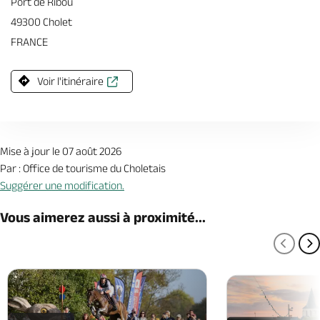
Port de Ribou
49300 Cholet
FRANCE
Voir l'itinéraire
Mise à jour le 07 août 2026
Par : Office de tourisme du Choletais
Suggérer une modification.
Vous aimerez aussi à proximité...
PAGE
P