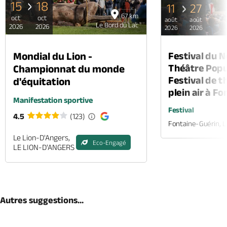
15
18
11
27
67 km
oct
oct
août
août
Le Bord du Lac
2026
2026
2026
2026
Mondial du Lion -
Festival du 
Théâtre Popul
Championnat du monde
Festival de t
d'équitation
plein air à F
Manifestation sportive
Festival
4.5
(123)
Fontaine-Guérin, 
Le Lion-D'Angers,
Eco-Engagé
LE LION-D'ANGERS
Autres suggestions...