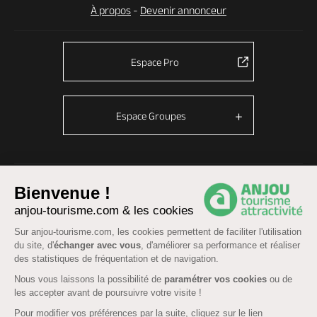
À propos
-
Devenir annonceur
Espace Pro
Espace Groupes
© Anjou tourisme 2026 -
Plan du site
-
Fonctionnement du site
Bienvenue !
Mentions légales
-
Données personnelles
-
Cookies
anjou-tourisme.com & les cookies
CGU Réservation
-
Accessibilité : partiellement conforme
Sur anjou-tourisme.com, les cookies permettent de faciliter l'utilisation
du site, d'
échanger avec vous
, d'améliorer sa performance et réaliser
des statistiques de fréquentation et de navigation.
Nous vous laissons la possibilité de
paramétrer vos cookies
ou de
les accepter avant de poursuivre votre visite !
Pour modifier vos préférences par la suite, cliquez sur le lien