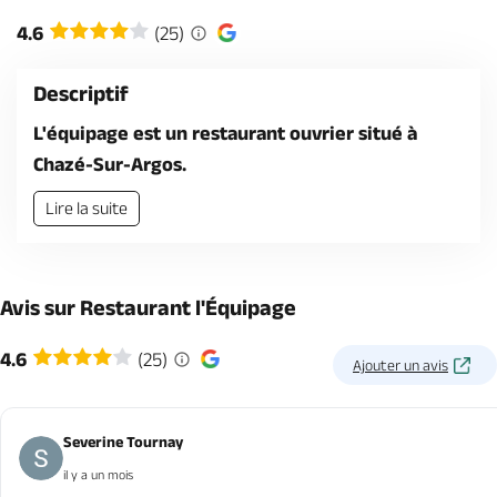
Billetterie en ligne
4.6
(25)
Descriptif
L'équipage est un restaurant ouvrier situé à
Chazé-Sur-Argos.
Brochures & Cartes
Offices de tourisme
Comment venir ?
Ecrivez-nous
Lire la suite
Avis sur Restaurant l'Équipage
4.6
(25)
Ajouter un avis
Severine Tournay
il y a un mois