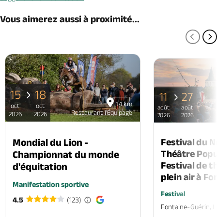
Vous aimerez aussi à proximité...
PAGE
P
15
18
11
27
14 km
oct
oct
août
août
Restaurant l'Équipage
2026
2026
2026
2026
Mondial du Lion -
Festival du 
Théâtre Popul
Championnat du monde
Festival de t
d'équitation
plein air à F
Manifestation sportive
Festival
4.5
(123)
Fontaine-Guérin, 