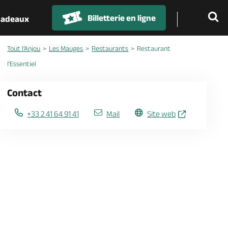
Billetterie en ligne
 cadeaux
Tout l'Anjou
Les Mauges
Restaurants
Restaurant
l'Essentiel
Contact
+33 2 41 64 91 41
Mail
Site web