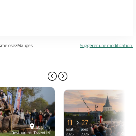
risme ôsezMauges
Suggérer une modification.
PAGE PRÉCÉDENTE
PAGE SUIVANTE
11
27
60.5 km
août
août
Restaurant l'Essentiel
Restauran
2026
2026