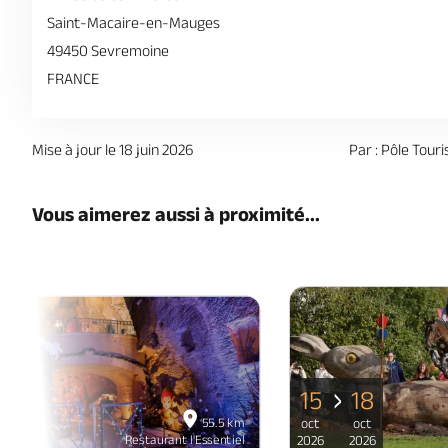
Saint-Macaire-en-Mauges
49450 Sevremoine
FRANCE
Mise à jour le 18 juin 2026
Par : Pôle Tou
Vous aimerez aussi à proximité...
15
18
06
55.5 km
oct
oct
déc
Restaurant l'Essentiel
2026
2026
2026