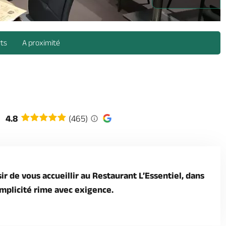
mauges -
rts
A proximité
4.8
(465)
sir de vous accueillir au Restaurant L’Essentiel, dans
implicité rime avec exigence.