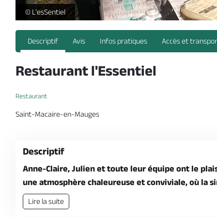
salle-restaurant-lessentiel-sèvremoine-saint-macaire-en-
© L'esSentiel
Descriptif
Avis
Infos pratiques
Accès et transpo
Restaurant l'Essentiel
Restaurant
Saint-Macaire-en-Mauges
Descriptif
Anne-Claire, Julien et toute leur équipe ont le plai
une atmosphère chaleureuse et conviviale, où la s
Lire la suite