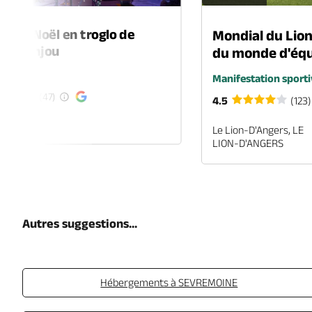
é de Noël en troglo de
Mondial du Lio
-en-Anjou
du monde d'équ
é
Manifestation sporti
(47)
4.5
(123)
EN-ANJOU
Le Lion-D'Angers, LE
LION-D'ANGERS
Autres suggestions...
Hébergements à SEVREMOINE