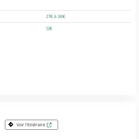
27€ à 38€
12€
Voir l'itinéraire