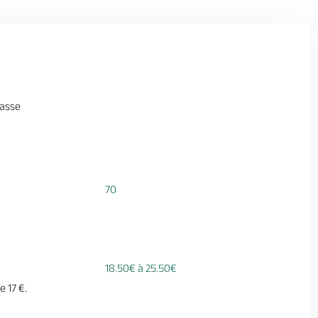
rasse
70
18.50€ à 25.50€
e 17 €.