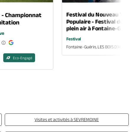
Festival du Nouveau Thé
n - Championnat
Populaire - Festival de th
itation
plein air à Fontaine-Guéri
ve
Festival
Fontaine-Guérin, LES BOIS D'ANJOU
Eco-Engagé
Visites et activités à SEVREMOINE