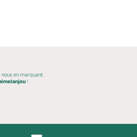
c nous en marquant
aimelanjou
!