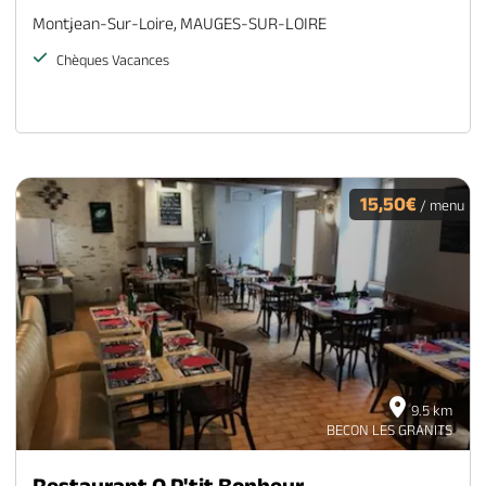
Montjean-Sur-Loire, MAUGES-SUR-LOIRE
Chèques Vacances
15,50€
/ menu
9.5 km
BECON LES GRANITS
Restaurant O P'tit Bonheur