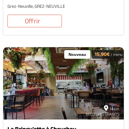
Grez-Neuville, GREZ-NEUVILLE
Offrir
15,90€
Nouveau
/ menu
14 km
BECON LES GRANITS
La Bringu'ette à Chouchou