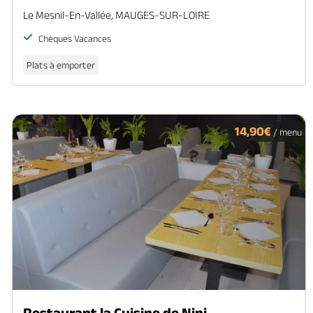
Le Mesnil-En-Vallée, MAUGES-SUR-LOIRE
Chèques Vacances
Plats à emporter
14,90€
/ menu
Restaurant la Cuisine de Nini