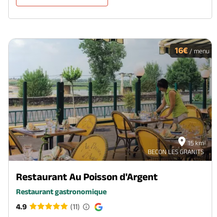
16€
/ menu
15 km
BECON LES GRANITS
Restaurant Au Poisson d'Argent
Restaurant gastronomique
4.9
(11)