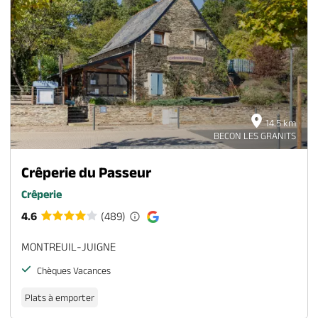
14.5 km
BECON LES GRANITS
Crêperie du Passeur
Crêperie
4.6
(489)
MONTREUIL-JUIGNE
Chèques Vacances
Plats à emporter