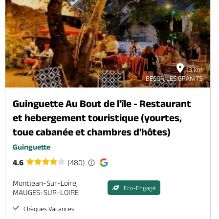
13 km
BECON LES GRANITS
Guinguette Au Bout de l'île - Restaurant
et hebergement touristique (yourtes,
toue cabanée et chambres d'hôtes)
Guinguette
4.6
(480)
Montjean-Sur-Loire,
Eco-Engagé
MAUGES-SUR-LOIRE
Chèques Vacances