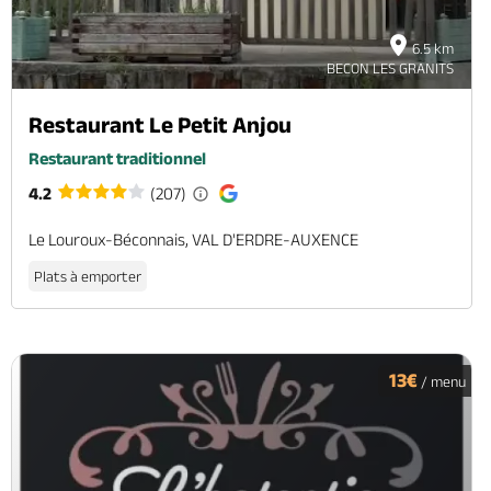
6.5 km
BECON LES GRANITS
Restaurant Le Petit Anjou
Restaurant traditionnel
4.2
(207)
Le Louroux-Béconnais, VAL D'ERDRE-AUXENCE
Plats à emporter
13€
/ menu