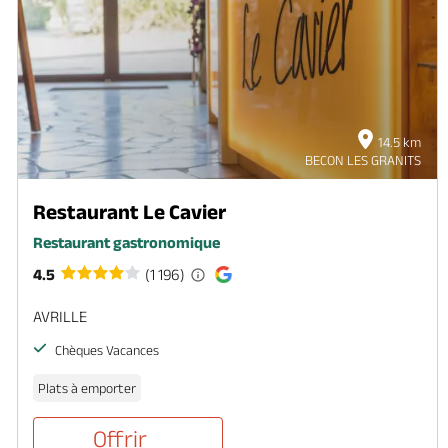
14.5 km
BECON LES GRANITS
Restaurant Le Cavier
Restaurant gastronomique
4.5
(1 196)
AVRILLE
Chèques Vacances
Plats à emporter
Offrir