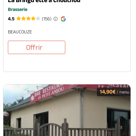
Brasserie
4.5
(156)
BEAUCOUZE
Offrir
14,90€
/ menu