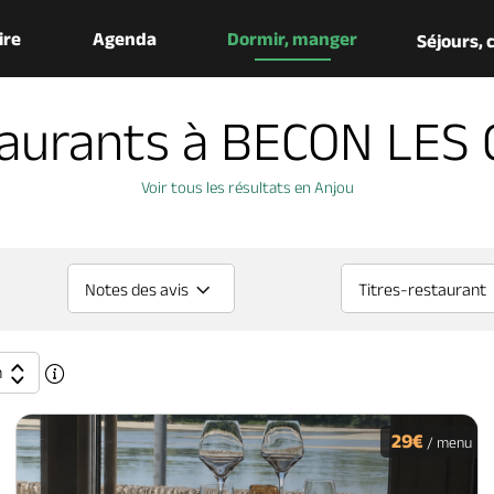
aire
Agenda
Dormir, manger
Séjours,
taurants à BECON LES
Voir tous les résultats en Anjou
Notes des avis
Titres-restaurant
n
29€
/ menu