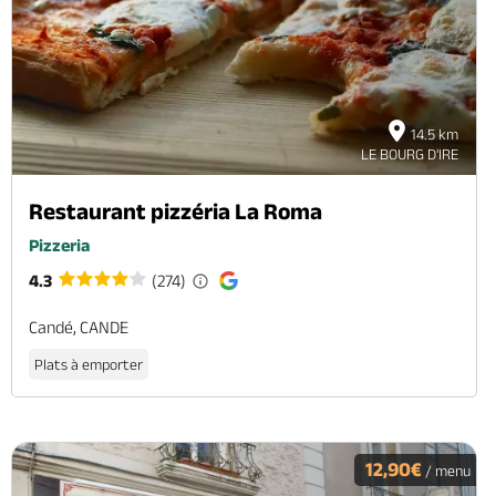
14.5 km
LE BOURG D'IRE
Restaurant pizzéria La Roma
Pizzeria
4.3
(274)
Candé, CANDE
Plats à emporter
12,90€
/ menu