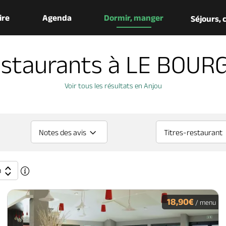
aire
Agenda
Dormir, manger
Séjours,
estaurants à LE BOURG
Voir tous les résultats en Anjou
Notes des avis
Titres-restaurant
n
18,90€
/ menu