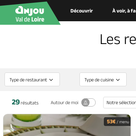
Découvrir
À voir, à f
Les r
Type de restaurant
Type de cuisine
29
Notre sélectio
Autour
de moi
résultats
53€
/ menu