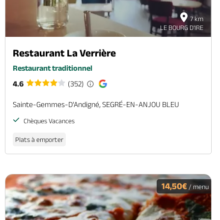
7 km
LE BOURG D'IRE
Restaurant La Verrière
Restaurant traditionnel
4.6
(352)
Sainte-Gemmes-D'Andigné, SEGRÉ-EN-ANJOU BLEU
Chèques Vacances
Plats à emporter
14,50€
/ menu