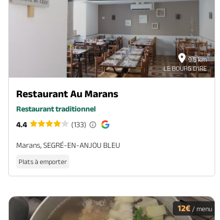
9.5 km
LE BOURG D'IRE
Restaurant Au Marans
Restaurant traditionnel
4.4
(133)
Marans, SEGRÉ-EN-ANJOU BLEU
Plats à emporter
12€
/ menu