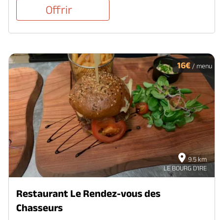
Offrir
16€
/ menu
9.5 km
LE BOURG D'IRE
Restaurant Le Rendez-vous des
Chasseurs