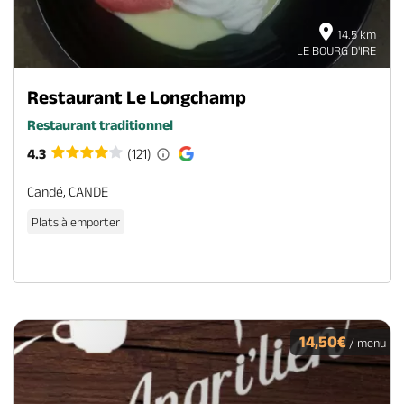
14.5 km
LE BOURG D'IRE
Restaurant Le Longchamp
Restaurant traditionnel
4.3
(121)
Candé, CANDE
Plats à emporter
14,50€
/ menu