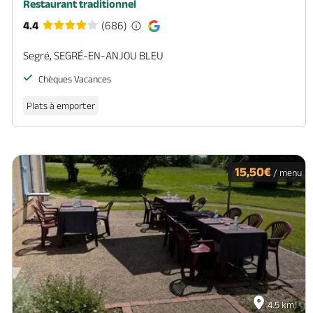
Restaurant traditionnel
4.4
(686)
Segré, SEGRÉ-EN-ANJOU BLEU
Chèques Vacances
Plats à emporter
15,50€
/ menu
4.5 km