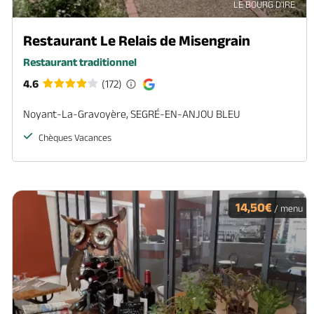
LE BOURG D'IRE
Restaurant Le Relais de Misengrain
Restaurant traditionnel
4.6
(172)
Noyant-La-Gravoyère, SEGRÉ-EN-ANJOU BLEU
Chèques Vacances
14,50€
/ menu