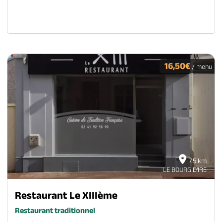
16,50€
/ menu
7.5 km
LE BOURG D'IRE
Restaurant Le XIIIème
Restaurant traditionnel