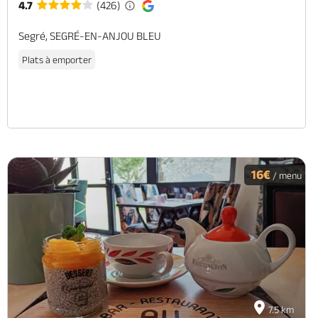
4.7
(426)
Segré, SEGRÉ-EN-ANJOU BLEU
Plats à emporter
16€
/ menu
7.5 km