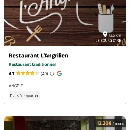
12.5 km
LE BOURG D'IRE
Restaurant L'Angrilien
Restaurant traditionnel
4.7
(49)
ANGRIE
Plats à emporter
12,30€
/ menu