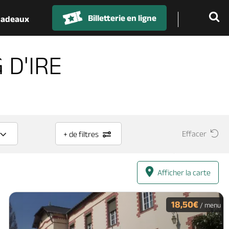
Billetterie en ligne
 cadeaux
 D'IRE
Effacer
+ de filtres
Afficher la carte
18,50€
/ menu