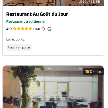
LE BOURG D'IRE
Restaurant Au Goût du Jour
Restaurant traditionnel
4.9
(141)
Loiré, LOIRE
Plats à emporter
15€
/ menu