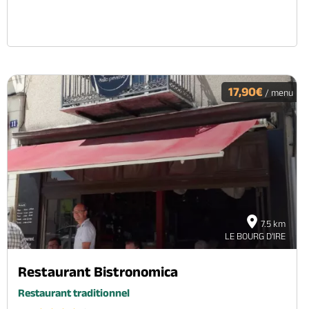
17,90€
/ menu
7.5 km
LE BOURG D'IRE
Restaurant Bistronomica
Restaurant traditionnel