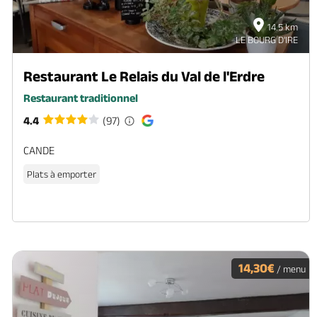
14.5 km
LE BOURG D'IRE
Restaurant Le Relais du Val de l'Erdre
Restaurant traditionnel
4.4
(97)
CANDE
Plats à emporter
14,30€
/ menu