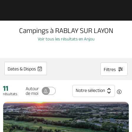
Découvrir
Campings à RABLAY SUR LAYON
À voir, à faire
Voir tous les résultats en Anjou
Agenda
Dates & Dispos
Filtres
Dormir, manger
11
Autour
Notre sélection
de moi
résultats
Séjours, cadeaux
Billetterie en ligne