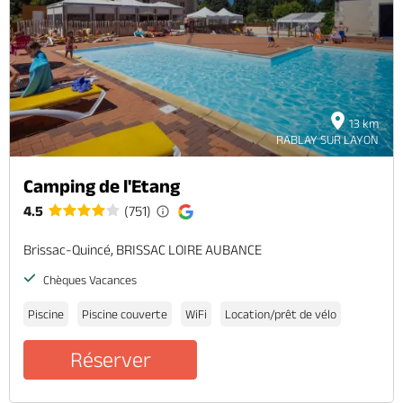
13 km
RABLAY SUR LAYON
Camping de l'Etang
4.5
(751)
Brissac-Quincé, BRISSAC LOIRE AUBANCE
Chèques Vacances
Piscine
Piscine couverte
WiFi
Location/prêt de vélo
Réserver