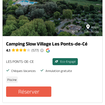
Brochures & Cartes
Offices de tourisme
Comment venir ?
Ecrivez-nous
15 km
RABLAY SUR LAYON
Camping Slow Village Les Ponts-de-Cé
4.1
(577)
LES PONTS-DE-CE
Eco-Engagé
Chèques Vacances
Annulation gratuite
Piscine
Réserver