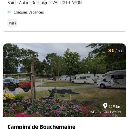
Saint-Aubin-De-Luigné, VAL-DU-LAYON
Chèques Vacances
WiFi
8€
/ nuit
14.5 km
RABLAY SUR LAYON
Camping de Bouchemaine