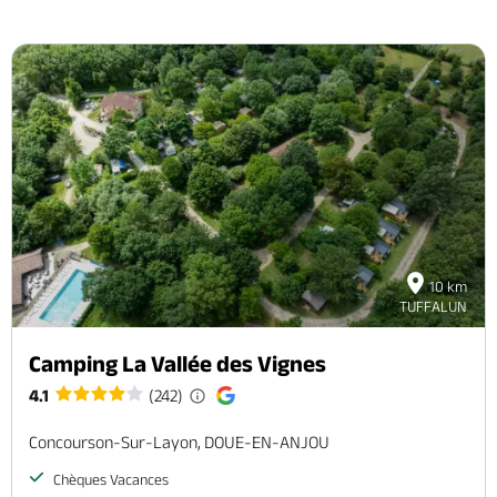
10 km
TUFFALUN
Camping La Vallée des Vignes
4.1
(242)
Concourson-Sur-Layon, DOUE-EN-ANJOU
Chèques Vacances