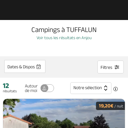
Découvrir
Campings à TUFFALUN
À voir, à faire
Voir tous les résultats en Anjou
Agenda
Dates & Dispos
Filtres
Dormir, manger
12
Autour
Notre sélection
de moi
résultats
Séjours, cadeaux
19,20€
/ nuit
Billetterie en ligne