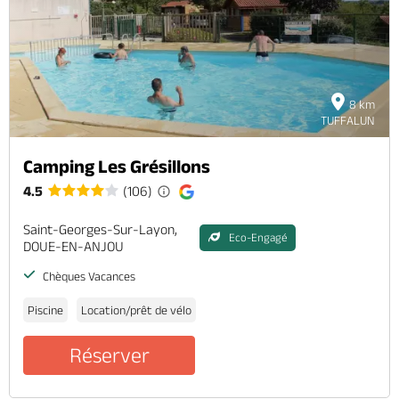
Brochures & Cartes
Offices de tourisme
Comment venir ?
Ecrivez-nous
8 km
TUFFALUN
Camping Les Grésillons
4.5
(106)
Saint-Georges-Sur-Layon,
Eco-Engagé
DOUE-EN-ANJOU
Chèques Vacances
Piscine
Location/prêt de vélo
Réserver