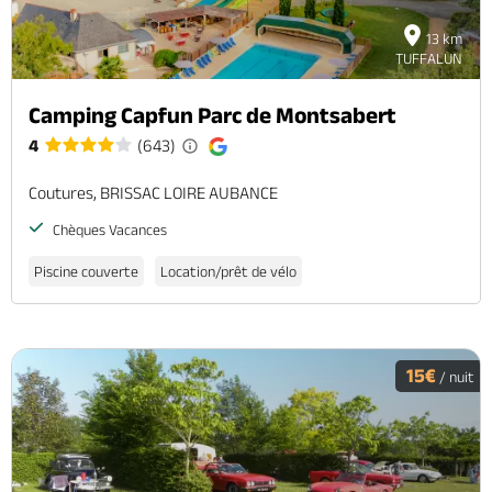
13 km
TUFFALUN
Camping Capfun Parc de Montsabert
4
(643)
Coutures, BRISSAC LOIRE AUBANCE
Chèques Vacances
Piscine couverte
Location/prêt de vélo
15€
/ nuit