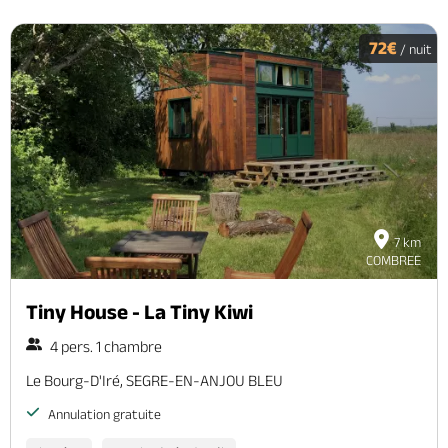
72€
/ nuit
7 km
COMBREE
Tiny House - La Tiny Kiwi
4 pers. 1 chambre
Le Bourg-D'Iré, SEGRE-EN-ANJOU BLEU
Annulation gratuite