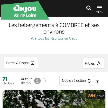
MENU
Les hébergements à COMBREE et ses
Découvrir
environs
Voir tous les résultats en Anjou
À voir, à faire
Agenda
Dates & Dispos
Filtres
71
Dormir, manger
Autour
Notre sélection
de moi
résultats
Séjours, cadeaux
85€
/ nuit