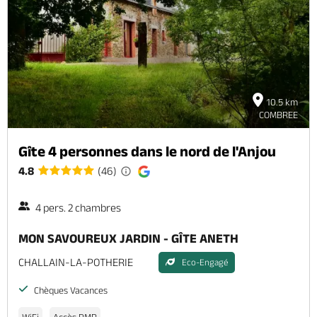
Billetterie en ligne
10.5 km
Brochures & Cartes
Offices de tourisme
Comment venir ?
Ecrivez-nous
COMBREE
Gîte 4 personnes dans le nord de l'Anjou
4.8
(46)
4 pers. 2 chambres
MON SAVOUREUX JARDIN - GÎTE ANETH
CHALLAIN-LA-POTHERIE
Eco-Engagé
Chèques Vacances
WiFi
Accès PMR