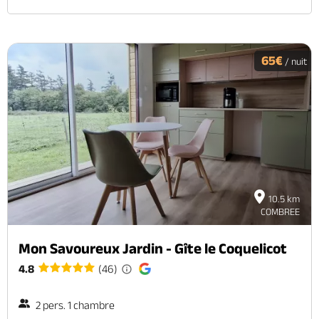
65€
/ nuit
10.5 km
COMBREE
Mon Savoureux Jardin - Gîte le Coquelicot
4.8
(46)
2 pers. 1 chambre