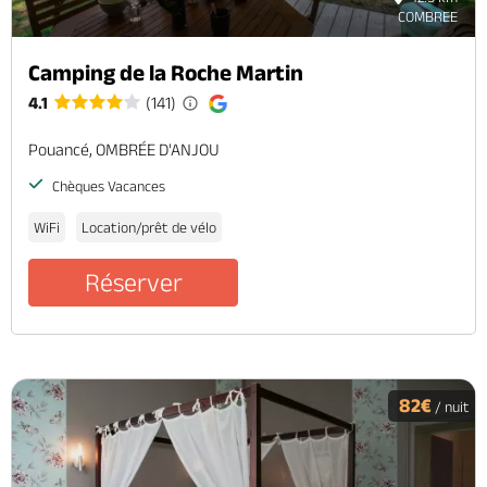
COMBREE
Camping de la Roche Martin
4.1
(141)
Pouancé, OMBRÉE D'ANJOU
Chèques Vacances
WiFi
Location/prêt de vélo
Réserver
82€
/ nuit