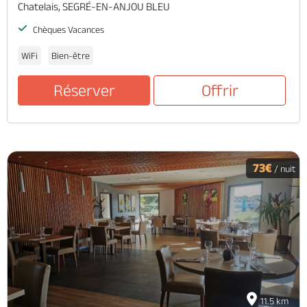
Chatelais, SEGRÉ-EN-ANJOU BLEU
Chèques Vacances
WiFi
Bien-être
Réserver
Offrir
73€
/ nuit
11.5 km