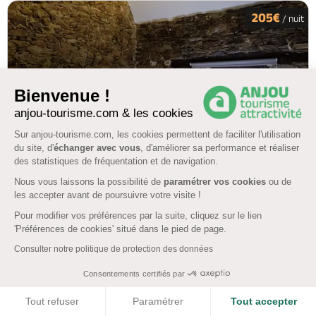
205€
/ nuit
Bienvenue !
anjou-tourisme.com & les cookies
Sur anjou-tourisme.com, les cookies permettent de faciliter l'utilisation
du site, d'
échanger avec vous
, d'améliorer sa performance et réaliser
5.5 km
des statistiques de fréquentation et de navigation.
COMBREE
Nous vous laissons la possibilité de
paramétrer vos cookies
ou de
les accepter avant de poursuivre votre visite !
Le gîte du Manoir de la Vieille Douve - Gala
Pour modifier vos préférences par la suite, cliquez sur le lien
4.9
(72)
'Préférences de cookies' situé dans le pied de page.
Consulter notre politique de protection des données
4 pers. 2 chambres
Consentements certifiés par
Le Bourg-D'Iré, SEGRÉ-EN-ANJOU BLEU
Afficher la carte
COOKIES
Tout refuser
Paramétrer
Tout accepter
Piscine couverte
WiFi