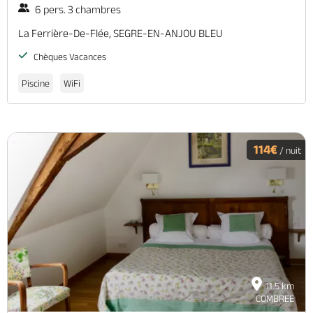
6 pers. 3 chambres
La Ferrière-De-Flée, SEGRE-EN-ANJOU BLEU
Chèques Vacances
Piscine
WiFi
114€
/ nuit
11.5 km
COMBREE