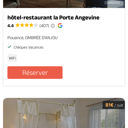
COMBREE
hôtel-restaurant la Porte Angevine
4.4
(407)
Pouancé, OMBRÉE D'ANJOU
Chèques Vacances
WiFi
Réserver
81€
/ nuit