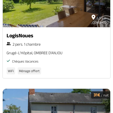
6.5 km
COMBREE
LogisNoues
2 pers. 1 chambre
Grugé-L'Hôpital, OMBREE D'ANJOU
Chèques Vacances
WiFi
Ménage offert
31€
/ nuit