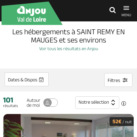
MENU
Les hébergements à SAINT REMY EN
Découvrir
MAUGES et ses environs
Voir tous les résultats en Anjou
À voir, à faire
Agenda
Dates & Dispos
Filtres
101
Dormir, manger
Autour
Notre sélection
de moi
résultats
Séjours, cadeaux
52€
/ nuit