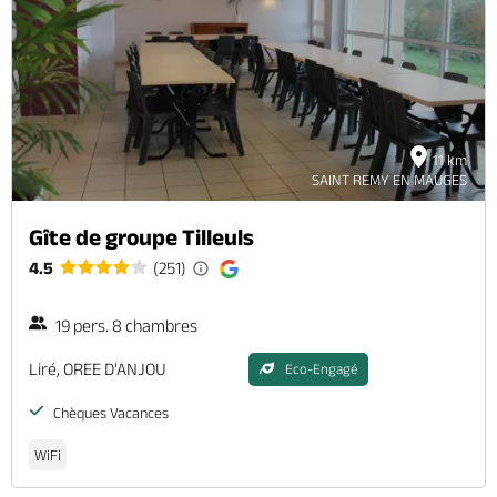
Billetterie en ligne
11 km
Brochures & Cartes
Offices de tourisme
Comment venir ?
Ecrivez-nous
SAINT REMY EN MAUGES
Gîte de groupe Tilleuls
4.5
(251)
19 pers. 8 chambres
Liré, OREE D'ANJOU
Eco-Engagé
Chèques Vacances
WiFi