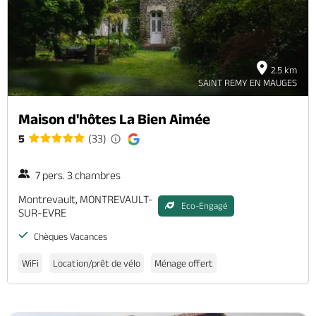
2.5 km
SAINT REMY EN MAUGES
Maison d'hôtes La Bien Aimée
5
(33)
7 pers. 3 chambres
Montrevault, MONTREVAULT-
Eco-Engagé
SUR-EVRE
Chèques Vacances
WiFi
Location/prêt de vélo
Ménage offert