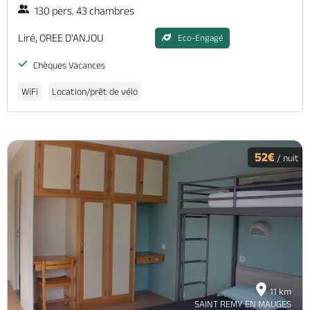
130 pers. 43 chambres
Liré, OREE D'ANJOU
Eco-Engagé
Chèques Vacances
WiFi
Location/prêt de vélo
52€
/ nuit
11 km
SAINT REMY EN MAUGES