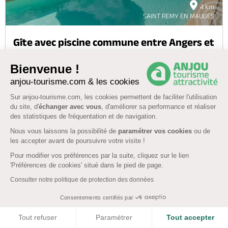
4 km
SAINT REMY EN MAUGES
Gîte avec piscine commune entre Angers et
Nantes
Bienvenue !
4.5
(21)
anjou-tourisme.com & les cookies
8 pers. 4 chambres
Sur anjou-tourisme.com, les cookies permettent de faciliter l'utilisation
du site, d'
échanger avec vous
, d'améliorer sa performance et réaliser
des statistiques de fréquentation et de navigation.
L'ACACIA
Nous vous laissons la possibilité de
paramétrer vos cookies
ou de
La Chapelle-Saint-Florent, MAUGES-SUR-LOIRE
les accepter avant de poursuivre votre visite !
Chèques Vacances
Pour modifier vos préférences par la suite, cliquez sur le lien
'Préférences de cookies' situé dans le pied de page.
Piscine
WiFi
Consulter notre politique de protection des données
Réserver
Consentements certifiés par
Afficher la carte
COOKIES
Tout refuser
Paramétrer
Tout accepter