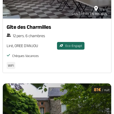
11 km
SAINT REMY EN MAUGES
Gîte des Charmilles
12 pers. 6 chambres
Liré, OREE D'ANJOU
Eco-Engagé
Chèques Vacances
WiFi
81€
/ nuit