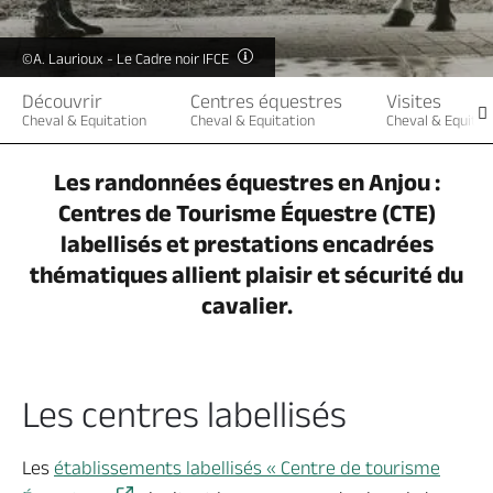
Billetterie en ligne
©A. Laurioux - Le Cadre noir IFCE
Découvrir
Centres équestres
Visites
Cheval & Equitation
Cheval & Equitation
Cheval & Equitat
Brochures & Cartes
Offices de tourisme
Comment venir ?
Ecrivez-nous
Les randonnées équestres en Anjou :
Centres de Tourisme Équestre (CTE)
labellisés et prestations encadrées
thématiques allient plaisir et sécurité du
cavalier.
Les centres labellisés
Les
établissements labellisés « Centre de tourisme