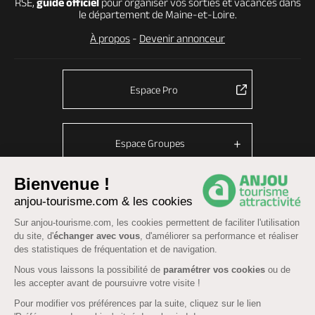
RSE,
guide officiel
pour organiser vos sorties et vacances dans
le département de Maine-et-Loire.
À propos
-
Devenir annonceur
Espace Pro
Espace Groupes
Bienvenue !
anjou-tourisme.com & les cookies
© Anjou tourisme 2026 -
Plan du site
-
Fonctionnement du site
Sur anjou-tourisme.com, les cookies permettent de faciliter l'utilisation
Mentions légales
-
Données personnelles
-
Cookies
du site, d'
échanger avec vous
, d'améliorer sa performance et réaliser
CGU Réservation
-
Accessibilité : partiellement conforme
des statistiques de fréquentation et de navigation.
Nous vous laissons la possibilité de
paramétrer vos cookies
ou de
les accepter avant de poursuivre votre visite !
Pour modifier vos préférences par la suite, cliquez sur le lien