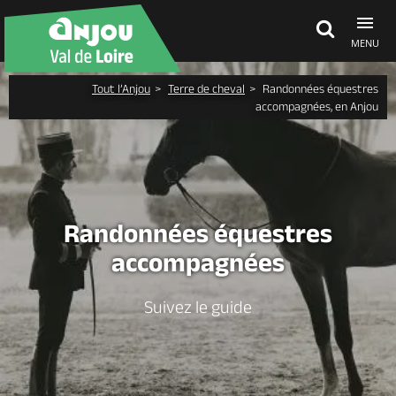
MENU
Tout l’Anjou
Terre de cheval
Randonnées équestres
Découvrir
accompagnées, en Anjou
À voir, à faire
Agenda
Randonnées équestres
accompagnées
Dormir, manger
Suivez le guide
Séjours, cadeaux