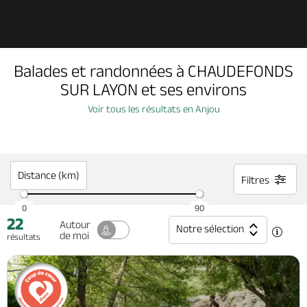
Découvrir
Balades et randonnées à CHAUDEFONDS
À voir, à faire
SUR LAYON et ses environs
Voir tous les résultats en Anjou
Agenda
Dormir, manger
Distance (km)
Filtres
0
90
22
Séjours, cadeaux
Autour
Notre sélection
de moi
résultats
Billetterie en ligne