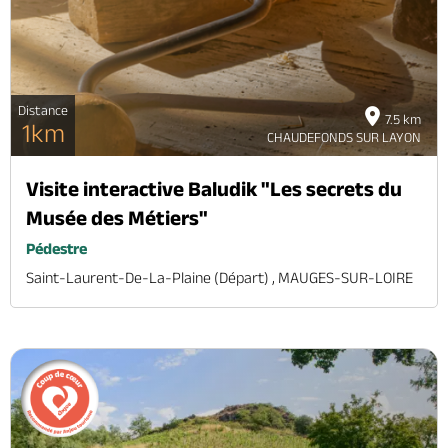
Distance
7.5 km
1km
CHAUDEFONDS SUR LAYON
Visite interactive Baludik "Les secrets du
Musée des Métiers"
Pédestre
Saint-Laurent-De-La-Plaine (départ) , MAUGES-SUR-LOIRE