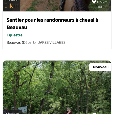
8.5 km
21km
HUILLE
Sentier pour les randonneurs à cheval à
Beauvau
Equestre
Beauvau (départ) , JARZE VILLAGES
Nouveau
Distance