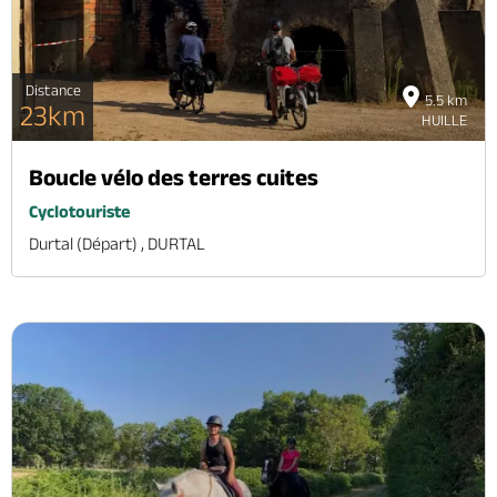
Distance
5.5 km
23km
HUILLE
Boucle vélo des terres cuites
Cyclotouriste
Durtal (départ) , DURTAL