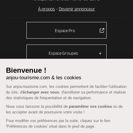
À propos
-
Devenir annonceur
Espace Pro
Espace Groupes
Bienvenue !
anjou-tourisme.com & les cookies
© Anjou tourisme 2026 -
Plan du site
-
Fonctionnement du site
Sur anjou-tourisme.com, les cookies permettent de faciliter l'utilisation
Mentions légales
-
Données personnelles
-
Cookies
du site, d'
échanger avec vous
, d'améliorer sa performance et réaliser
CGU Réservation
-
Accessibilité : partiellement conforme
des statistiques de fréquentation et de navigation.
Nous vous laissons la possibilité de
paramétrer vos cookies
ou de
les accepter avant de poursuivre votre visite !
Pour modifier vos préférences par la suite, cliquez sur le lien
'Préférences de cookies' situé dans le pied de page.