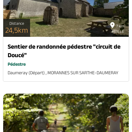
Distance
7 km
24,5km
HUILLE
Sentier de randonnée pédestre "circuit de
Doucé"
Pédestre
Daumeray (départ) , MORANNES SUR SARTHE-DAUMERAY