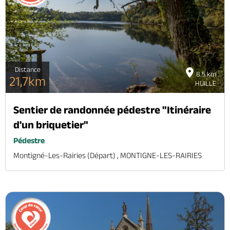
Billetterie en ligne
Distance
8.5 km
Brochures & Cartes
Offices de tourisme
Comment venir ?
Ecrivez-nous
21,7km
HUILLE
Sentier de randonnée pédestre "Itinéraire
d'un briquetier"
Pédestre
Montigné-Les-Rairies (départ) , MONTIGNE-LES-RAIRIES