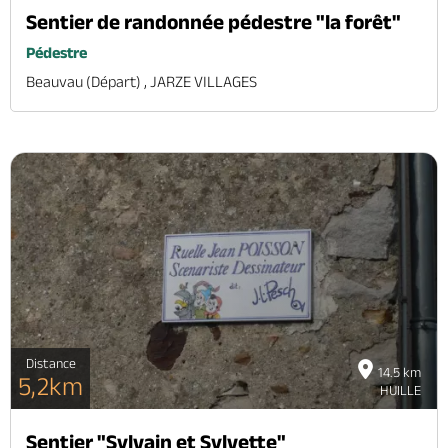
Sentier de randonnée pédestre "la forêt"
Pédestre
Beauvau (départ) , JARZE VILLAGES
Distance
14.5 km
5,2km
HUILLE
Sentier "Sylvain et Sylvette"