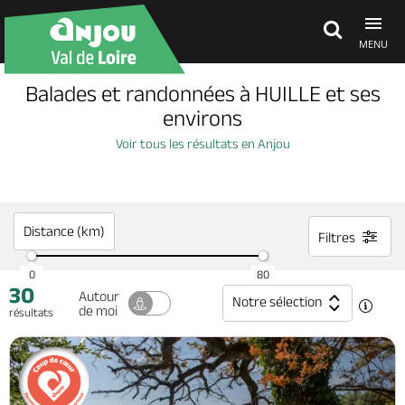
MENU
Balades et randonnées à HUILLE et ses
Découvrir
environs
Voir tous les résultats en Anjou
À voir, à faire
Agenda
Distance (km)
Filtres
0
80
30
Dormir, manger
Autour
Notre sélection
de moi
résultats
Séjours, cadeaux