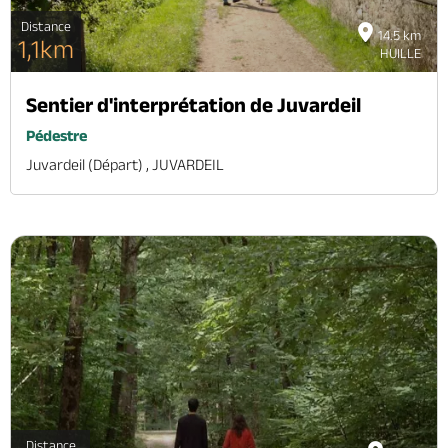
Distance
14.5 km
1,1km
HUILLE
Sentier d'interprétation de Juvardeil
Pédestre
Juvardeil (départ) , JUVARDEIL
Distance