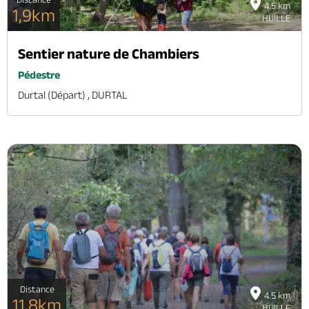
4.5 km
1,9km
HUILLE
Sentier nature de Chambiers
Pédestre
Durtal (départ) , DURTAL
Distance
4.5 km
11,8km
HUILLE