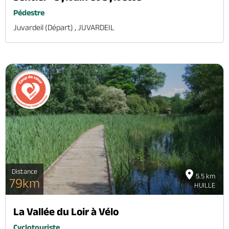
Pédestre
Juvardeil (départ) , JUVARDEIL
Distance
5.5 km
79km
HUILLE
La Vallée du Loir à Vélo
Cyclotouriste