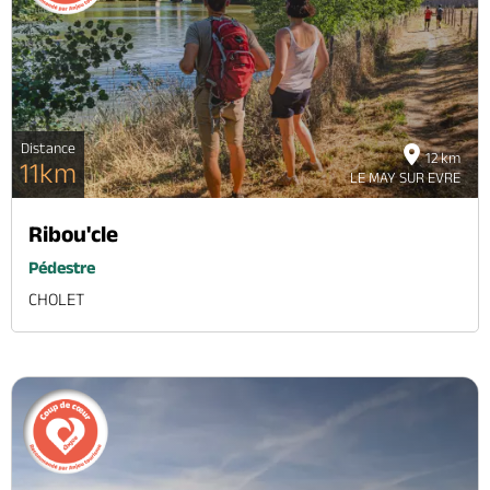
Brochures & Cartes
Offices de tourisme
Comment venir ?
Ecrivez-nous
Distance
12 km
11km
LE MAY SUR EVRE
Ribou'cle
Pédestre
CHOLET