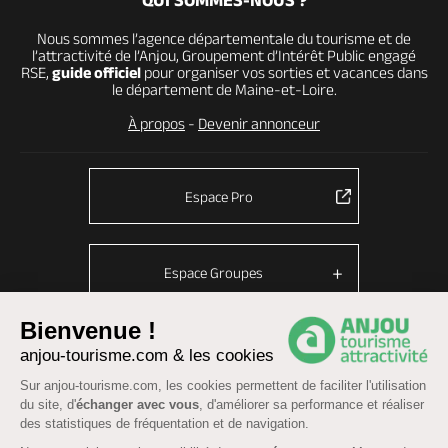
QUI SOMMES-NOUS ?
Nous sommes l’agence départementale du tourisme et de
l’attractivité de l’Anjou, Groupement d’Intérêt Public engagé
RSE,
guide officiel
pour organiser vos sorties et vacances dans
le département de Maine-et-Loire.
À propos
-
Devenir annonceur
Espace Pro
Espace Groupes
Bienvenue !
anjou-tourisme.com & les cookies
© Anjou tourisme 2026 -
Plan du site
-
Fonctionnement du site
Sur anjou-tourisme.com, les cookies permettent de faciliter l'utilisation
Mentions légales
-
Données personnelles
-
Cookies
du site, d'
échanger avec vous
, d'améliorer sa performance et réaliser
CGU Réservation
-
Accessibilité : partiellement conforme
des statistiques de fréquentation et de navigation.