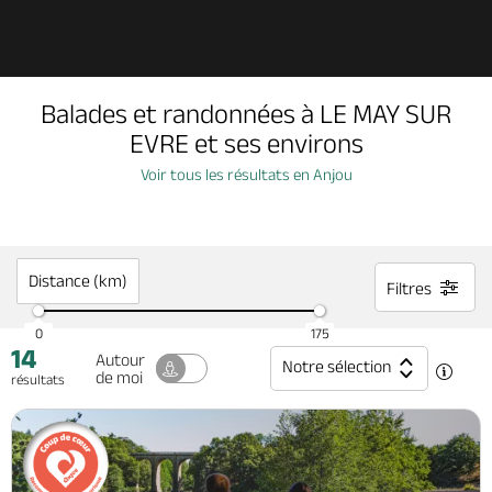
Découvrir
Balades et randonnées à LE MAY SUR
À voir, à faire
EVRE et ses environs
Voir tous les résultats en Anjou
Agenda
Dormir, manger
Distance (km)
Filtres
0
175
14
Séjours, cadeaux
Autour
Notre sélection
de moi
résultats
Billetterie en ligne