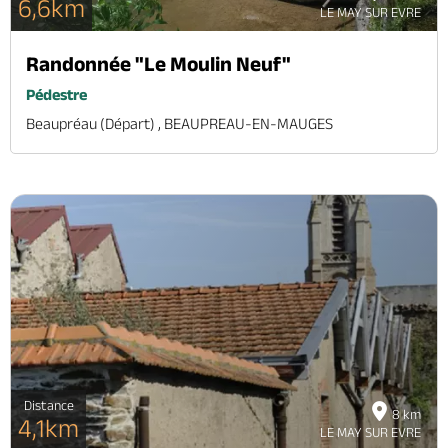
6,6km
LE MAY SUR EVRE
Randonnée "Le Moulin Neuf"
Pédestre
Beaupréau (départ) , BEAUPREAU-EN-MAUGES
Distance
8 km
4,1km
LE MAY SUR EVRE