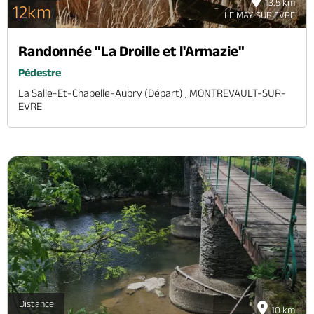
13.5 km
12km
LE MAY SUR EVRE
Randonnée "La Droille et l'Armazie"
Pédestre
La Salle-Et-Chapelle-Aubry (départ) , MONTREVAULT-SUR-
EVRE
Distance
10 km