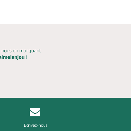
c nous en marquant
aimelanjou
!
Ecrivez-nous