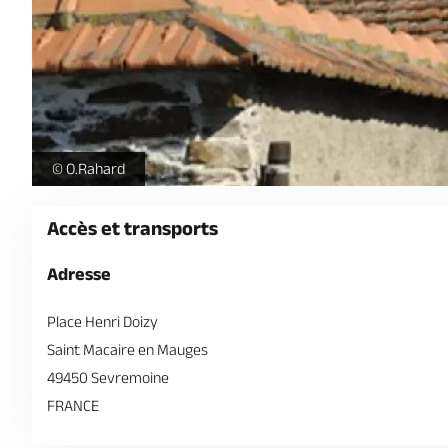
maison-ouvrier-chaussure-st-macaire-en-mauges-anjou -
© O.Rahard
Accès et transports
Adresse
Place Henri Doizy
Saint Macaire en Mauges
49450 Sevremoine
FRANCE