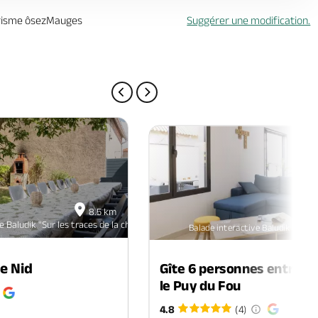
urisme ôsezMauges
Suggérer une modification.
PAGE PRÉCÉDENTE
PAGE SUIVANTE
8.5 km
e Baludik "Sur les traces de la chaussure"
Balade interactive Baludik "Sur le
le Nid
Gîte 6 personnes entre N
le Puy du Fou
4.8
(4)