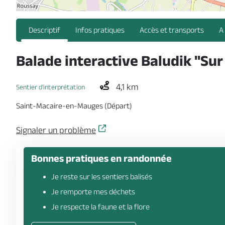
Descriptif
Infos pratiques
Accès et transports
A
Balade interactive Baludik "Sur
4,1 km
Sentier d'interprétation
Saint-Macaire-en-Mauges (Départ)
Signaler un problème
Bonnes pratiques en randonnée
Je reste sur les sentiers balisés
Je remporte mes déchets
Je respecte la faune et la flore