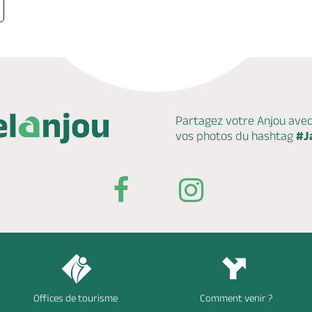
Partagez votre Anjou ave
vos photos du hashtag
#J
Offices de tourisme
Comment venir ?