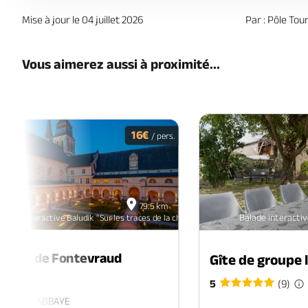
Mise à jour le 04 juillet 2026
Par : Pôle To
Vous aimerez aussi à proximité...
16€
/ pers.
23
79.5 km
août
Balade interactiv
alade interactive Baludik "Sur les traces de la chaussure"
2026
toiles de Fontevraud
Gîte de groupe 
cle
5
(9)
RAUD-L'ABBAYE