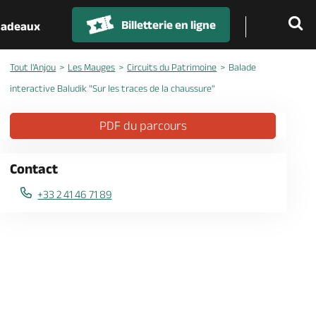
Billetterie en ligne
 cadeaux
Tout l'Anjou
Les Mauges
Circuits du Patrimoine
Balade
interactive Baludik "Sur les traces de la chaussure"
PDF du parcours
Contact
+33 2 41 46 71 89