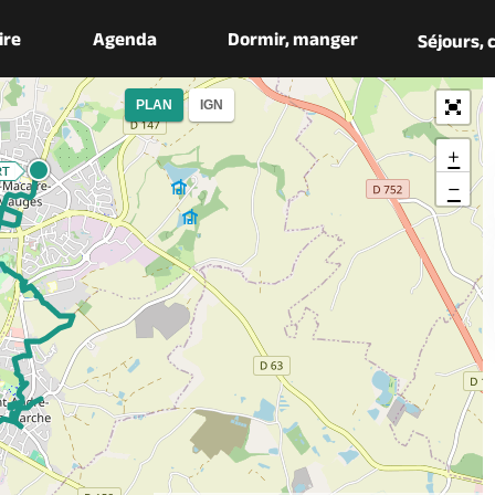
aire
Agenda
Dormir, manger
Séjours,
PLAN
IGN
+
−