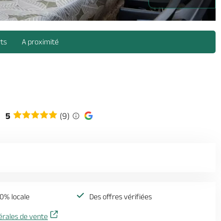
e- (1) -
rts
A proximité
5
(9)
0% locale
Des offres vérifiées
érales de vente