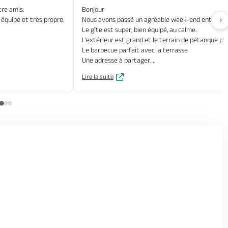
tre amis.
Bonjour
 équipé et très propre.
Nous avons passé un agréable week-end entre am
Av
Le gîte est super, bien équipé, au calme.
L'extérieur est grand et le terrain de pétanque parf
Le barbecue parfait avec la terrasse
Une adresse à partager
Propriétaires très arrangeant et sympa
Lire la suite
Merci
Nathalie