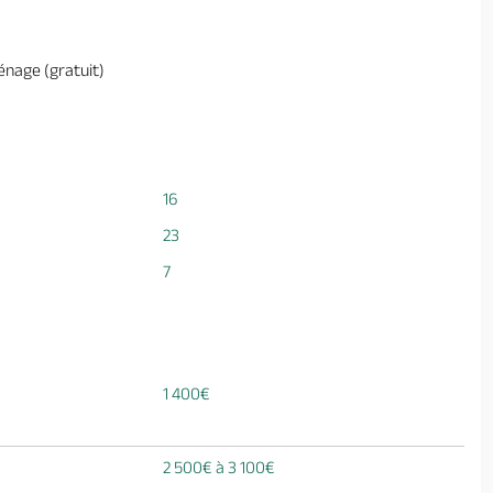
nage (gratuit)
16
23
7
1 400€
2 500€ à 3 100€