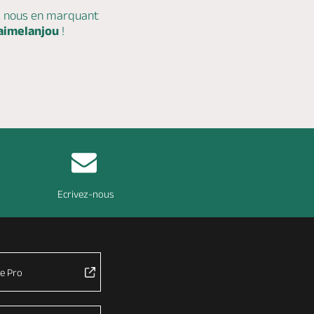
c nous en marquant
aimelanjou
!
Ecrivez-nous
e Pro