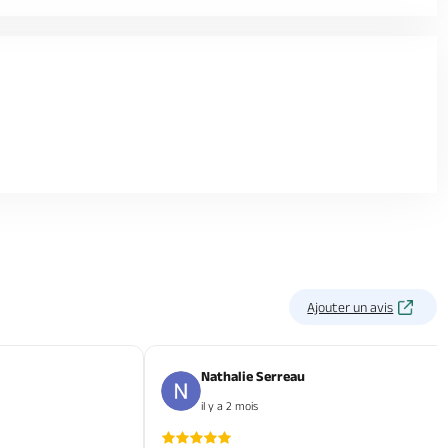
Ajouter un avis
Nathalie Serreau
il y a 2 mois