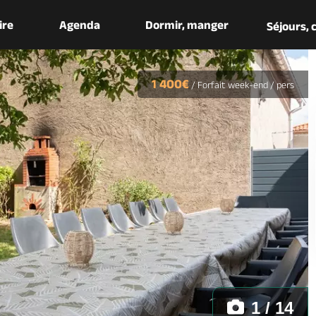
aire
Agenda
Dormir, manger
Séjours,
1 400€
/
Forfait week-end / pers
1 / 14