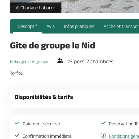
gite-le-nid-sevremoine-groupe-puy-du-fou ©Charlyne Labarr
© Charlyne Labarre
Descriptif
Avis
Infos pratiques
Accès et transpo
Gîte de groupe le Nid
23 pers. 7 chambres
Hébergement groupe
Torfou
Disponibilités & tarifs
Paiement sécurisé
Réservation 10
Confirmation immédiate
Conditions gén