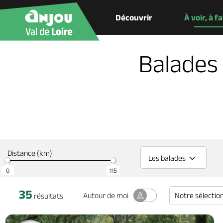
Découvrir
À voir, à f
Balades
Distance (km)
Les balades
0
115
35
Notre sélectio
Autour
de moi
résultats