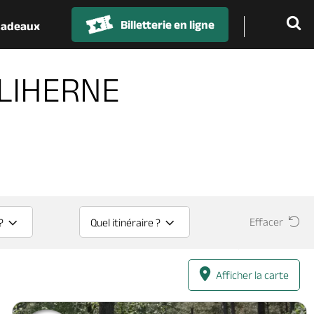
Billetterie en ligne
 cadeaux
ULIHERNE
Effacer
?
Quel itinéraire ?
Afficher la carte