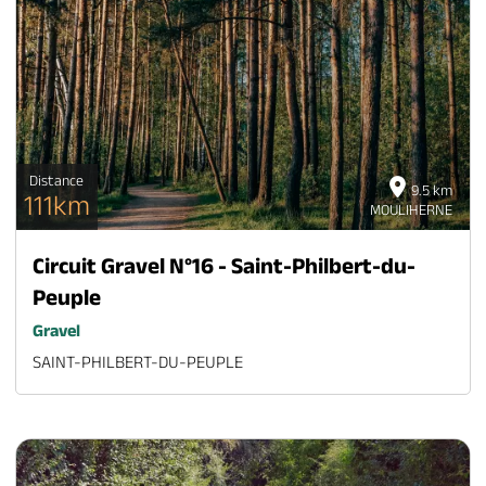
Distance
9.5 km
111km
MOULIHERNE
Circuit Gravel N°16 - Saint-Philbert-du-
Peuple
Gravel
SAINT-PHILBERT-DU-PEUPLE