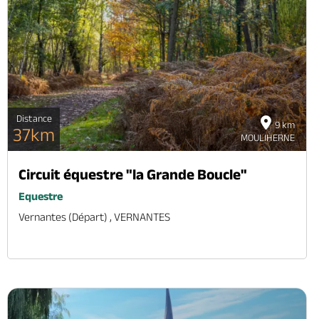
Distance
9 km
37km
MOULIHERNE
Circuit équestre "la Grande Boucle"
Equestre
Vernantes (départ) , VERNANTES