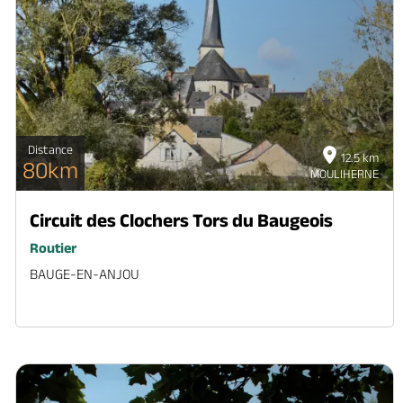
Distance
12.5 km
80km
MOULIHERNE
Circuit des Clochers Tors du Baugeois
Routier
BAUGE-EN-ANJOU