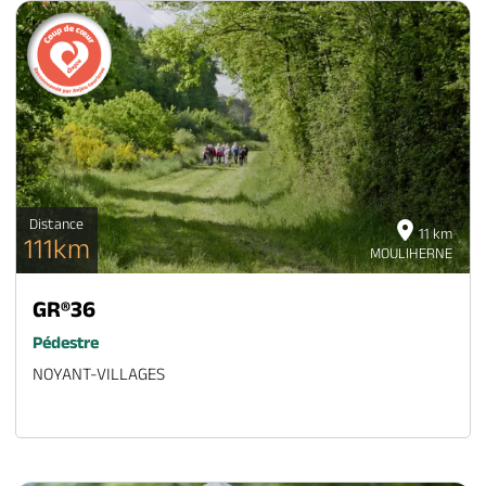
Distance
11 km
111km
MOULIHERNE
GR®36
Pédestre
NOYANT-VILLAGES