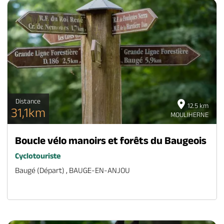
Distance
12.5 km
31,1km
MOULIHERNE
Boucle vélo manoirs et forêts du Baugeois
Cyclotouriste
Baugé (départ) , BAUGE-EN-ANJOU