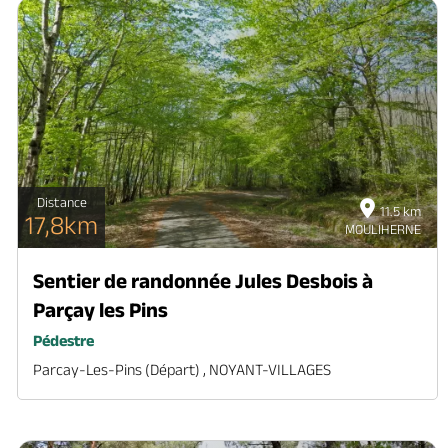
Distance
11.5 km
17,8km
MOULIHERNE
Sentier de randonnée Jules Desbois à
Parçay les Pins
Pédestre
Parcay-Les-Pins (départ) , NOYANT-VILLAGES