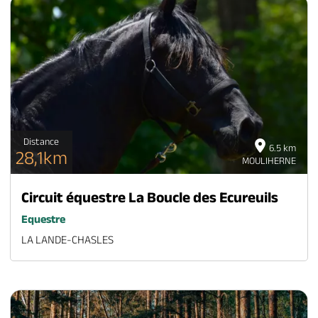
Distance
6.5 km
28,1km
MOULIHERNE
Circuit équestre La Boucle des Ecureuils
Equestre
LA LANDE-CHASLES