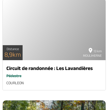
Distance
13 km
8,9km
MOULIHERNE
Circuit de randonnée : Les Lavandières
Pédestre
COURLEON