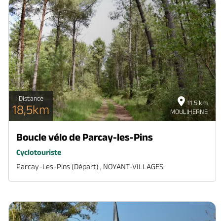
Distance
11.5 km
18,5km
MOULIHERNE
Boucle vélo de Parcay-les-Pins
Cyclotouriste
Parcay-Les-Pins (départ) , NOYANT-VILLAGES