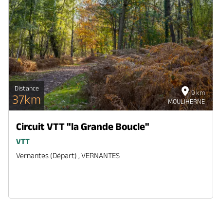
Distance
9 km
37km
MOULIHERNE
Circuit VTT "la Grande Boucle"
VTT
Vernantes (départ) , VERNANTES