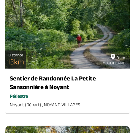
Distance
9 km
13km
MOULIHERNE
Sentier de Randonnée La Petite
Sansonnière à Noyant
Pédestre
Noyant (départ) , NOYANT-VILLAGES