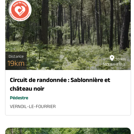
Distance
10 km
19km
MOULIHERNE
Circuit de randonnée : Sablonnière et
château noir
Pédestre
VERNOIL-LE-FOURRIER