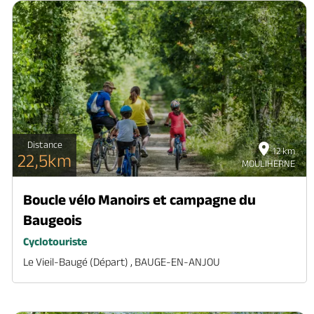
Distance
12 km
22,5km
MOULIHERNE
Boucle vélo Manoirs et campagne du
Baugeois
Cyclotouriste
Le Vieil-Baugé (départ) , BAUGE-EN-ANJOU