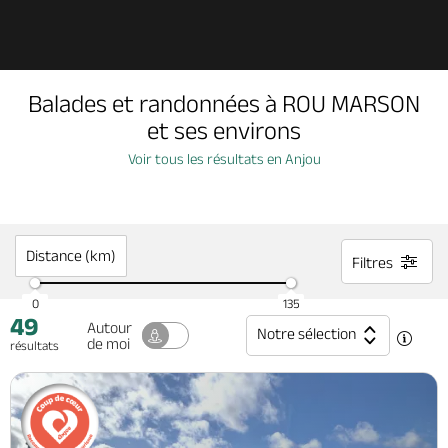
Découvrir
Balades et randonnées à ROU MARSON
À voir, à faire
et ses environs
Voir tous les résultats en Anjou
Agenda
Dormir, manger
Distance (km)
Filtres
0
135
49
Séjours, cadeaux
Autour
Notre sélection
de moi
résultats
Billetterie en ligne