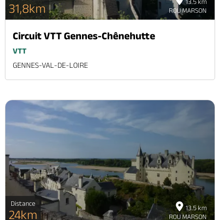
13.5 km
31,8km
ROU MARSON
Circuit VTT Gennes-Chênehutte
VTT
GENNES-VAL-DE-LOIRE
Distance
13.5 km
24km
ROU MARSON