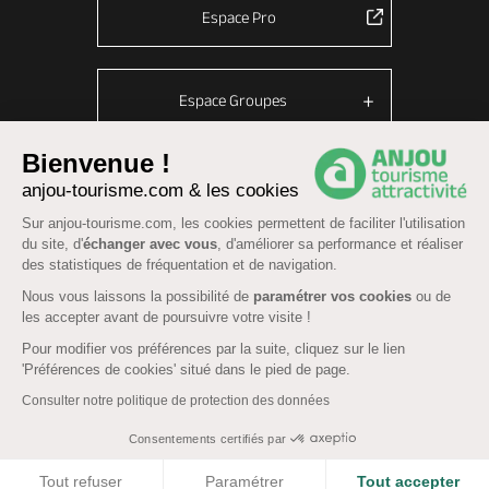
Espace Pro
Espace Groupes
Bienvenue !
anjou-tourisme.com & les cookies
© Anjou tourisme 2026 -
Plan du site
-
Fonctionnement du site
Sur anjou-tourisme.com, les cookies permettent de faciliter l'utilisation
Mentions légales
-
Données personnelles
-
Cookies
du site, d'
échanger avec vous
, d'améliorer sa performance et réaliser
CGU Réservation
-
Accessibilité : partiellement conforme
des statistiques de fréquentation et de navigation.
Nous vous laissons la possibilité de
paramétrer vos cookies
ou de
les accepter avant de poursuivre votre visite !
Pour modifier vos préférences par la suite, cliquez sur le lien
'Préférences de cookies' situé dans le pied de page.
Consulter notre politique de protection des données
Consentements certifiés par
COOKIES
Tout refuser
Paramétrer
Tout accepter