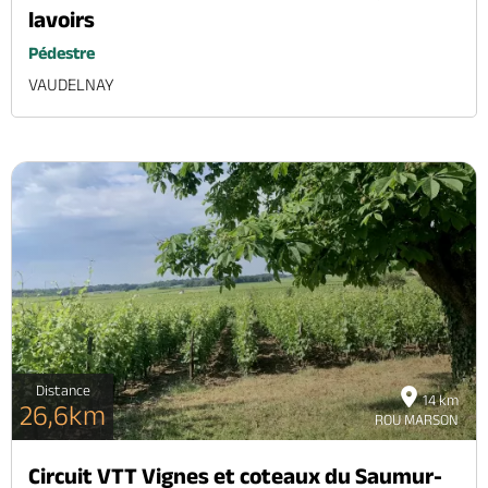
lavoirs
Pédestre
VAUDELNAY
Distance
14 km
26,6km
ROU MARSON
Circuit VTT Vignes et coteaux du Saumur-