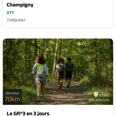
Champigny
VTT
TURQUANT
Distance
6.5 km
70km
ROU MARSON
Le GR®3 en 3 jours