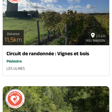
Brochures & Cartes
Offices de tourisme
Comment venir ?
Ecrivez-nous
Distance
2.5 km
11,5km
ROU MARSON
Circuit de randonnée : Vignes et bois
Pédestre
LES ULMES