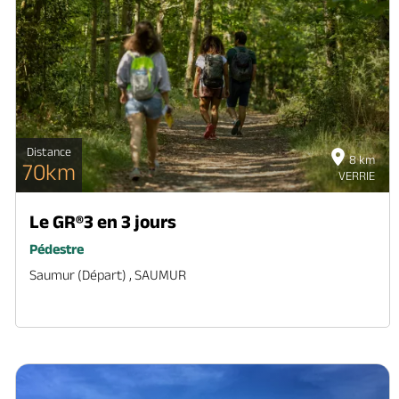
Distance
8 km
70km
VERRIE
Le GR®3 en 3 jours
Pédestre
Saumur (départ) , SAUMUR