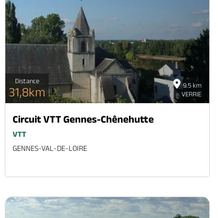
Distance
9.5 km
31,8km
VERRIE
Circuit VTT Gennes-Chênehutte
VTT
GENNES-VAL-DE-LOIRE