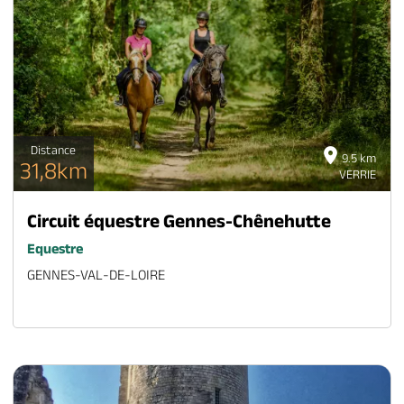
Distance
9.5 km
31,8km
VERRIE
Circuit équestre Gennes-Chênehutte
Equestre
GENNES-VAL-DE-LOIRE