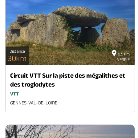
Distance
9.5 km
30km
VERRIE
Circuit VTT Sur la piste des mégalithes et
des troglodytes
VTT
GENNES-VAL-DE-LOIRE