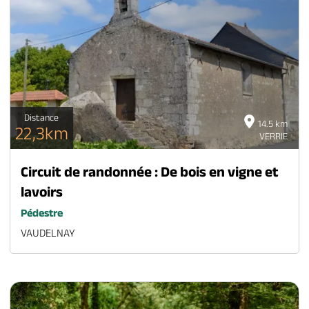
Distance
14.5 km
22,3km
VERRIE
Circuit de randonnée : De bois en vigne et
lavoirs
Pédestre
VAUDELNAY