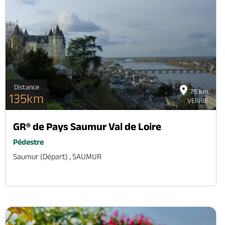
Distance
7.5 km
135km
VERRIE
GR® de Pays Saumur Val de Loire
Pédestre
Saumur (départ) , SAUMUR