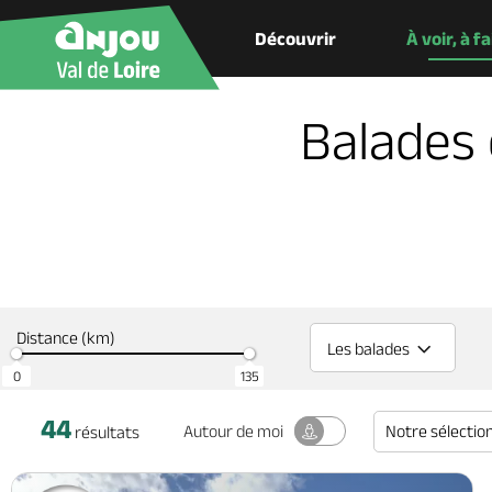
Découvrir
À voir, à f
Balades 
Distance (km)
Les balades
0
135
44
Notre sélectio
Autour
de moi
résultats