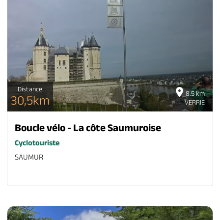
Distance
8.5 km
30,5km
VERRIE
Boucle vélo - La côte Saumuroise
Cyclotouriste
SAUMUR