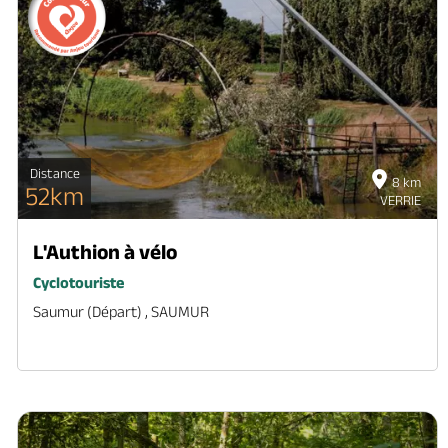
Distance
8 km
52km
VERRIE
L'Authion à vélo
Cyclotouriste
Saumur (départ) , SAUMUR