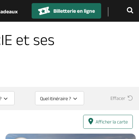
Billetterie en ligne
 cadeaux
IE et ses
Effacer
?
Quel itinéraire ?
Afficher la carte