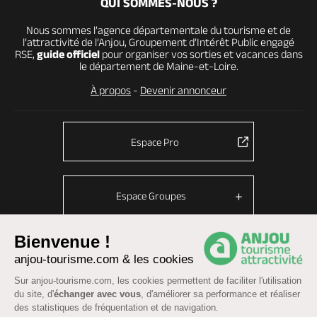
QUI SOMMES-NOUS ?
Nous sommes l’agence départementale du tourisme et de
l’attractivité de l’Anjou, Groupement d’Intérêt Public engagé
RSE,
guide officiel
pour organiser vos sorties et vacances dans
le département de Maine-et-Loire.
À propos
-
Devenir annonceur
Espace Pro
Espace Groupes
Bienvenue !
anjou-tourisme.com & les cookies
© Anjou tourisme 2026 -
Plan du site
-
Fonctionnement du site
Sur anjou-tourisme.com, les cookies permettent de faciliter l'utilisation
Mentions légales
-
Données personnelles
-
Cookies
du site, d'
échanger avec vous
, d'améliorer sa performance et réaliser
CGU Réservation
-
Accessibilité : partiellement conforme
des statistiques de fréquentation et de navigation.