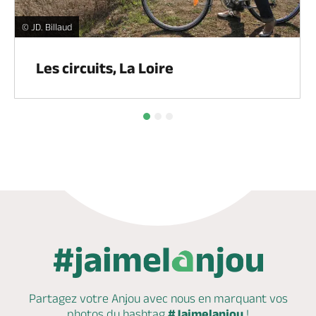
Les circuits, La Loire -
© JD. Billaud
Les circuits, La Loire
Partagez votre Anjou avec nous en marquant
vos
photos du hashtag
#Jaimelanjou
!