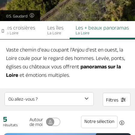
Billetterie en ligne
©S. Gaudard
Les croisières
Les îles
Les + beaux panoramas
La Loire
La Loire
La Loire
Brochures & Cartes
Offices de tourisme
Comment venir ?
Ecrivez-nous
Vaste chemin d'eau coupant l'Anjou d'est en ouest, la
Loire coule pour le regard des hommes. Levée, ponts,
églises ou châteaux vous offrent
panoramas sur la
Loire
et émotions multiples.
Filtres
5
Autour
Notre sélection
de moi
résultats