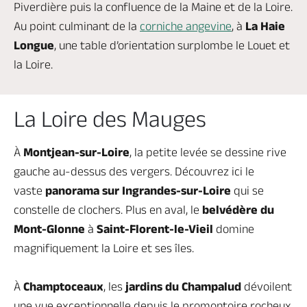
Piverdière puis la confluence de la Maine et de la Loire.
Au point culminant de la
corniche angevine
, à
La Haie
Longue
, une table d’orientation surplombe le Louet et
la Loire.
La Loire des Mauges
À
Montjean-sur-Loire
, la petite levée se dessine rive
gauche au-dessus des vergers. Découvrez ici le
vaste
panorama sur Ingrandes-sur-Loire
qui se
constelle de clochers. Plus en aval, le
belvédère du
Mont-Glonne
à
Saint-Florent-le-Vieil
domine
magnifiquement la Loire et ses îles.
À
Champtoceaux
, les
jardins du Champalud
dévoilent
une vue exceptionnelle depuis le promontoire rocheux,