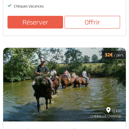
Chèques Vacances
Réserver
Offrir
32€
/ pers.
12 km
CHENILLE CHANGE