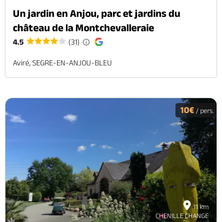
Un jardin en Anjou, parc et jardins du
château de la Montchevalleraie
4.5
(31)
Aviré, SEGRE-EN-ANJOU-BLEU
10€
/ pers.
11 km
CHENILLE CHANGE