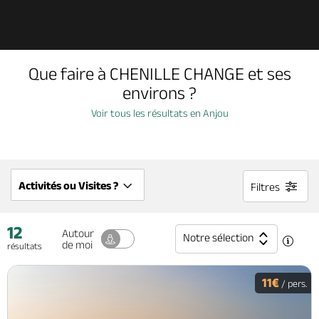
Découvrir
Que faire à CHENILLE CHANGE et ses
À voir, à faire
environs ?
Voir tous les résultats en Anjou
Agenda
Dormir, manger
Activités ou Visites ?
Filtres
12
Séjours, cadeaux
Autour
Notre sélection
de moi
résultats
Billetterie en ligne
11€
/ pers.