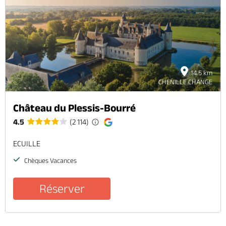
Brochures & Cartes
Offices de tourisme
Comment venir ?
Ecrivez-nous
14.5 km
CHENILLE CHANGE
Château du Plessis-Bourré
4.5
(2 114)
ECUILLE
Chèques Vacances
Réserver