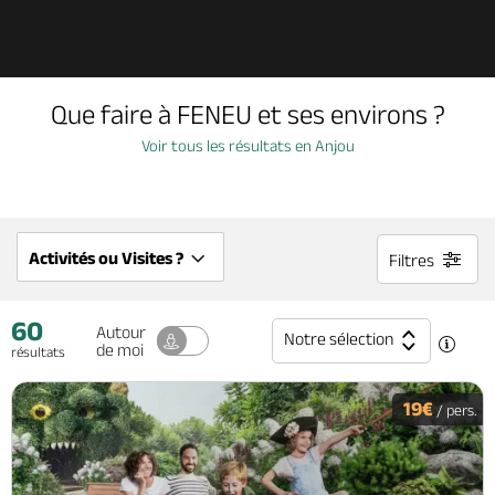
Découvrir
Que faire à FENEU et ses environs ?
À voir, à faire
Voir tous les résultats en Anjou
Agenda
Activités ou Visites ?
Filtres
Dormir, manger
60
Autour
Notre sélection
de moi
résultats
Séjours, cadeaux
19€
/ pers.
Billetterie en ligne