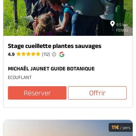
9.5 km
FENEU
Stage cueillette plantes sauvages
4.9
(112)
MICHAËL JAUNET GUIDE BOTANIQUE
ECOUFLANT
Réserver
Offrir
11€
/ pers.