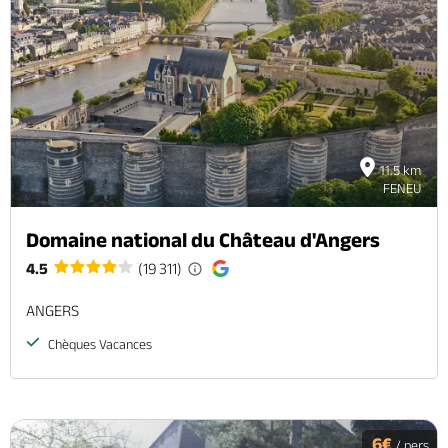
11.5 km
FENEU
Domaine national du Château d'Angers
4.5
(19 311)
ANGERS
Chèques Vacances
6€
/ pers.