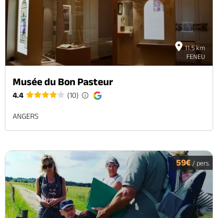
11.5 km
FENEU
Musée du Bon Pasteur
4.4
(10)
ANGERS
59€
/ pers.