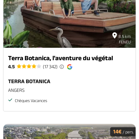
Brochures & Cartes
Offices de tourisme
Comment venir ?
Ecrivez-nous
8.5 km
FENEU
Terra Botanica, l'aventure du végétal
4.5
(17 342)
TERRA BOTANICA
ANGERS
Chèques Vacances
14€
/ pers.