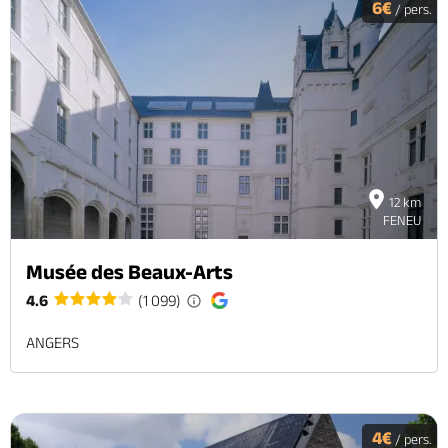
6€
/ pers.
12 km
FENEU
Musée des Beaux-Arts
4.6
(1 099)
ANGERS
4€
/ pers.