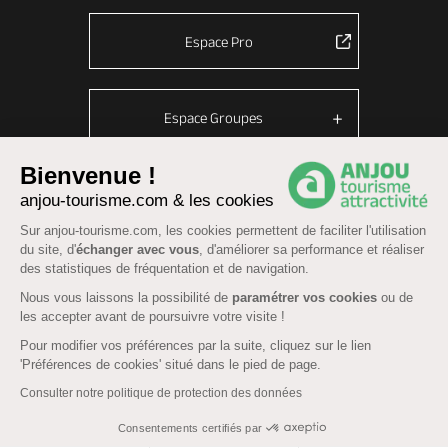
Espace Pro
Espace Groupes
Bienvenue !
anjou-tourisme.com & les cookies
© Anjou tourisme 2026 -
Plan du site
-
Fonctionnement du site
Sur anjou-tourisme.com, les cookies permettent de faciliter l'utilisation
Mentions légales
-
Données personnelles
-
Cookies
du site, d'
échanger avec vous
, d'améliorer sa performance et réaliser
CGU Réservation
-
Accessibilité : partiellement conforme
des statistiques de fréquentation et de navigation.
Nous vous laissons la possibilité de
paramétrer vos cookies
ou de
les accepter avant de poursuivre votre visite !
Pour modifier vos préférences par la suite, cliquez sur le lien
'Préférences de cookies' situé dans le pied de page.
Consulter notre politique de protection des données
Consentements certifiés par