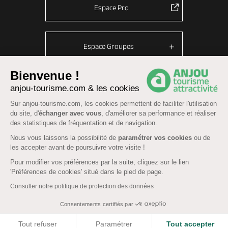
Espace Pro
Espace Groupes
Bienvenue !
anjou-tourisme.com & les cookies
© Anjou tourisme 2026 -
Plan du site
-
Fonctionnement du site
Sur anjou-tourisme.com, les cookies permettent de faciliter l'utilisation
Mentions légales
-
Données personnelles
-
Cookies
du site, d'
échanger avec vous
, d'améliorer sa performance et réaliser
CGU Réservation
-
Accessibilité : partiellement conforme
des statistiques de fréquentation et de navigation.
Nous vous laissons la possibilité de
paramétrer vos cookies
ou de
les accepter avant de poursuivre votre visite !
Pour modifier vos préférences par la suite, cliquez sur le lien
'Préférences de cookies' situé dans le pied de page.
Consulter notre politique de protection des données
Consentements certifiés par
COOKIES
Tout refuser
Paramétrer
Tout accepter