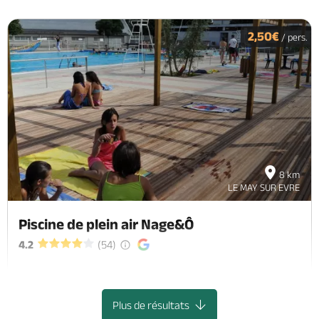
2,50€
/ pers.
8 km
LE MAY SUR EVRE
Piscine de plein air Nage&Ô
4.2
(54)
Saint-Macaire-En-Mauges, SEVREMOINE
Plus de résultats