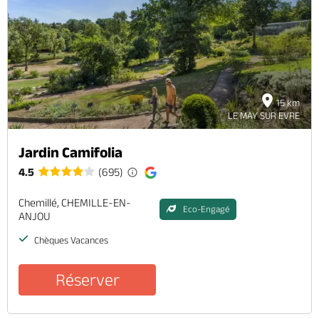
Brochures & Cartes
Offices de tourisme
Comment venir ?
Ecrivez-nous
15 km
LE MAY SUR EVRE
Jardin Camifolia
4.5
(695)
Chemillé, CHEMILLE-EN-
Eco-Engagé
ANJOU
Chèques Vacances
Réserver