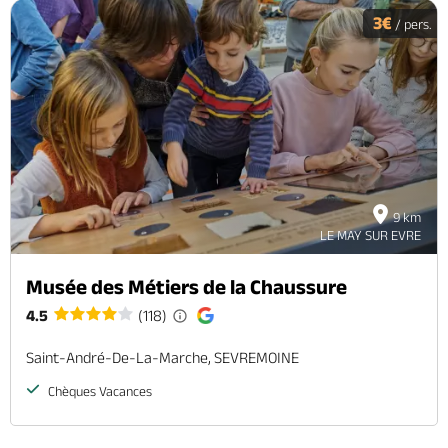
3€
/ pers.
9 km
LE MAY SUR EVRE
Musée des Métiers de la Chaussure
4.5
(118)
Saint-André-De-La-Marche, SEVREMOINE
Chèques Vacances