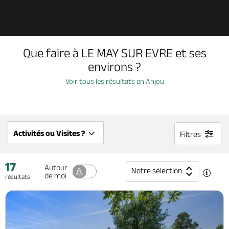
Découvrir
Que faire à LE MAY SUR EVRE et ses
À voir, à faire
environs ?
Voir tous les résultats en Anjou
Agenda
Dormir, manger
Activités ou Visites ?
Filtres
17
Séjours, cadeaux
Autour
Notre sélection
de moi
résultats
Billetterie en ligne