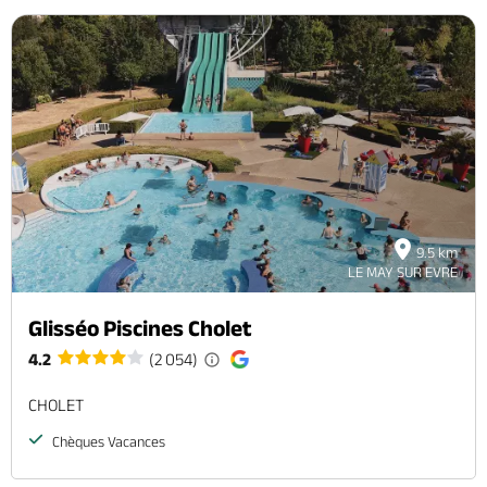
9.5 km
LE MAY SUR EVRE
Glisséo Piscines Cholet
4.2
(2 054)
CHOLET
Chèques Vacances