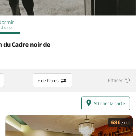
dormir
dre noir
 du Cadre noir de
Effacer
+ de filtres
Afficher la carte
68€
/ nuit