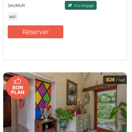
SAUMUR
Eco-Engagé
WiFi
Réserver
82€
/ nuit