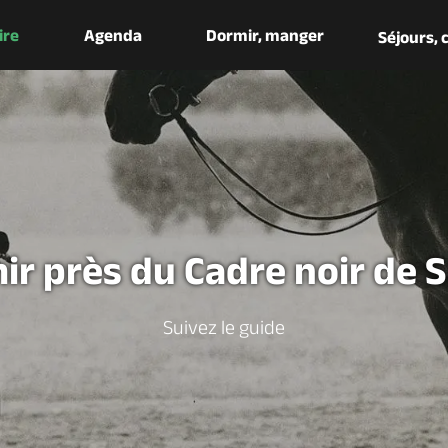
aire
Agenda
Dormir, manger
Séjours,
ir près du Cadre noir de 
Suivez le guide