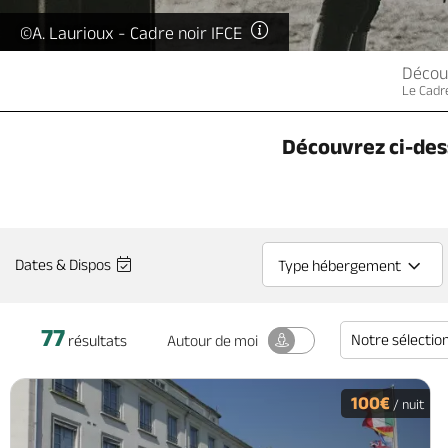
©A. Laurioux - Cadre noir IFCE
Décou
Le Cadre
Découvrez ci-des
Dates & Dispos
Type hébergement
77
Notre sélectio
Autour
de moi
résultats
100€
/ nuit