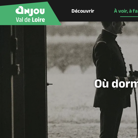
Découvrir
À voir, à f
Où dorm