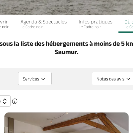
vrir
Agenda & Spectacles
Infos pratiques
Où 
 noir
Le Cadre noir
Le Cadre noir
Le Ca
sous la liste des hébergements à moins de 5 km
Saumur.
Services
Notes des avis
n