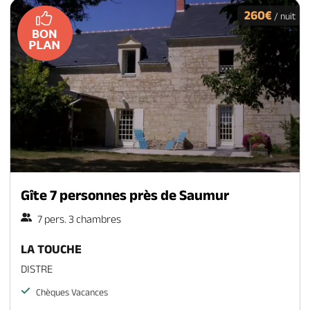
260€
/ nuit
Gîte 7 personnes près de Saumur
7 pers. 3 chambres
LA TOUCHE
DISTRE
Chèques Vacances