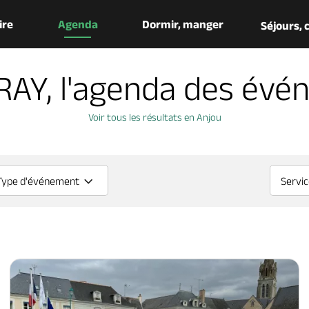
aire
Agenda
Dormir, manger
Séjours,
AY, l'agenda des évé
Voir tous les résultats en Anjou
Type d'événement
Servi