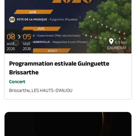
08
05
6.5 km
août
sept
DAUMERAY
2026
2026
Programmation estivale Guinguette
Brissarthe
Concert
Brissarthe, LES HAUTS-D'ANJOU