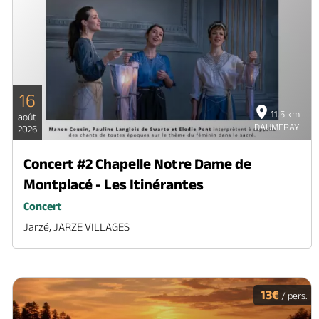
16
11.5 km
août
DAUMERAY
2026
Concert #2 Chapelle Notre Dame de
Montplacé - Les Itinérantes
Concert
Jarzé, JARZE VILLAGES
13€
/ pers.