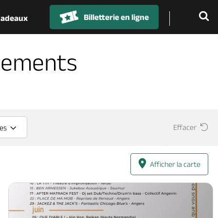
Billetterie en ligne
 cadeaux
nements
Effacer
ces
Afficher la carte