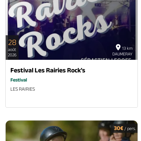
28
13 km
août
DAUMERAY
2026
Festival Les Rairies Rock's
Festival
LES RAIRIES
30€
/ pers.