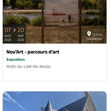
07
20
12.5 km
août
sept
DAUMERAY
2026
2026
Nov'Art - parcours d'art
Exposition
RIVES-DU-LOIR-EN-ANJOU