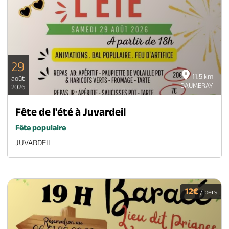
29
11.5 km
août
DAUMERAY
2026
Fête de l'été à Juvardeil
Fête populaire
JUVARDEIL
12€
/ pers.