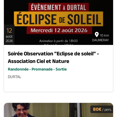
12
10 km
août
DAUMERAY
2026
Soirée Observation "Eclipse de soleil" -
Association Ciel et Nature
Randonnée - Promenade - Sortie
DURTAL
80€
/ pers.