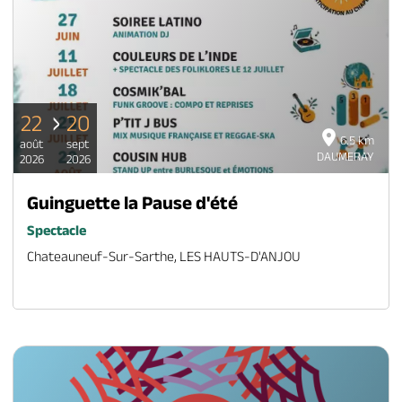
22
20
6.5 km
août
sept
DAUMERAY
2026
2026
Guinguette la Pause d'été
Spectacle
Chateauneuf-Sur-Sarthe, LES HAUTS-D'ANJOU