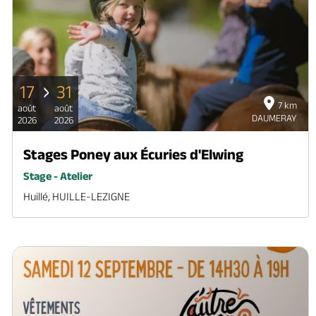
17
31
7 km
août
août
DAUMERAY
2026
2026
Stages Poney aux Écuries d'Elwing
Stage - Atelier
Huillé, HUILLE-LEZIGNE