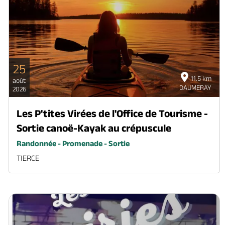
25
11.5 km
août
DAUMERAY
2026
Les P'tites Virées de l'Office de Tourisme -
Sortie canoë-Kayak au crépuscule
Randonnée - Promenade - Sortie
TIERCE