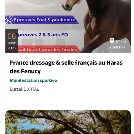
08
10 km
août
DAUMERAY
2026
France dressage & selle français au Haras
des Fenucy
Manifestation sportive
Durtal, DURTAL