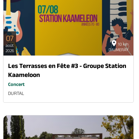
07
10 km
août
DAUMERAY
2026
Les Terrasses en Fête #3 - Groupe Station
Kaameloon
Concert
DURTAL