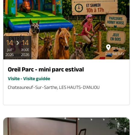
14
14
12.5 km
juil
août
DAUMERAY
2026
2026
Oreil Parc - mini parc estival
Visite - Visite guidée
Chateauneuf-Sur-Sarthe, LES HAUTS-D'ANJOU