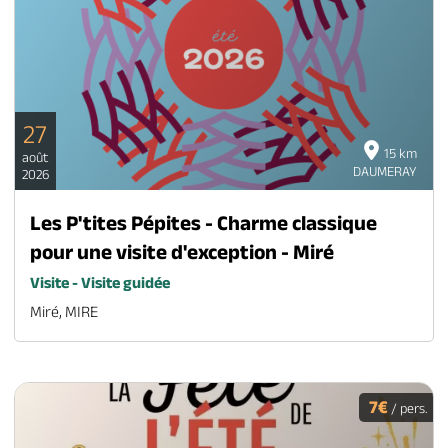
27
15 km
août
DAUMERAY
2026
Les P'tites Pépites - Charme classique
pour une visite d'exception - Miré
Visite - Visite guidée
Miré, MIRE
7€
/ pers.