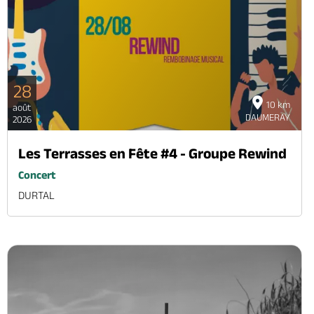
28
10 km
août
DAUMERAY
2026
Les Terrasses en Fête #4 - Groupe Rewind
Concert
DURTAL