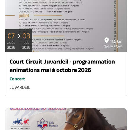
07
03
11.5 km
août
oct
DAUMERAY
2026
2026
Court Circuit Juvardeil - programmation
animations mai à octobre 2026
Concert
JUVARDEIL