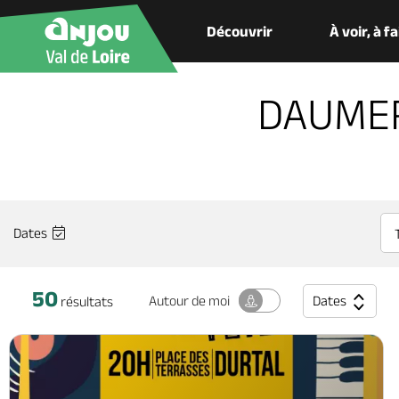
Découvrir
À voir, à f
DAUMER
Dates
50
Dates
Autour
de moi
résultats