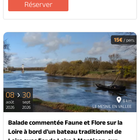
Réserver
15€
/ pers.
08
30
6 km
août
sept
LE MESNIL EN VALLEE
2026
2026
Balade commentée Faune et Flore sur la
Loire à bord d'un bateau traditionnel de