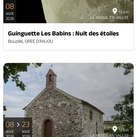
08
13 km
août
LE MESNIL EN VALLEE
2026
Guinguette Les Babins : Nuit des étoiles
Bouzillé, OREE D'ANJOU
08
23
14 km
août
août
LE MESNIL EN VALLEE
2026
2026