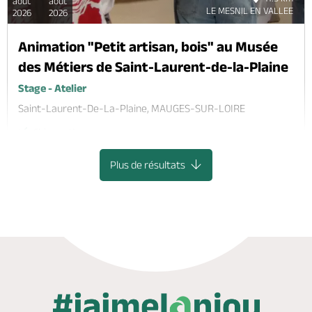
août
août
LE MESNIL EN VALLEE
2026
2026
Animation "Petit artisan, bois" au Musée
des Métiers de Saint-Laurent-de-la-Plaine
Stage - Atelier
Saint-Laurent-De-La-Plaine, MAUGES-SUR-LOIRE
Chèques Vacances
Plus de résultats