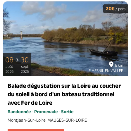
20€
/ pers.
08
30
6 km
août
sept
LE MESNIL EN VALLEE
2026
2026
Balade dégustation sur la Loire au coucher
du soleil à bord d'un bateau traditionnel
avec Fer de Loire
Randonnée - Promenade - Sortie
Montjean-Sur-Loire, MAUGES-SUR-LOIRE