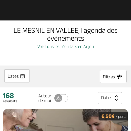
Découvrir
LE MESNIL EN VALLEE, l'agenda des
À voir, à faire
événements
Voir tous les résultats en Anjou
Agenda
Dormir, manger
Dates
Filtres
168
Séjours, cadeaux
Autour
Dates
de moi
résultats
Billetterie en ligne
6,50€
/ pers.