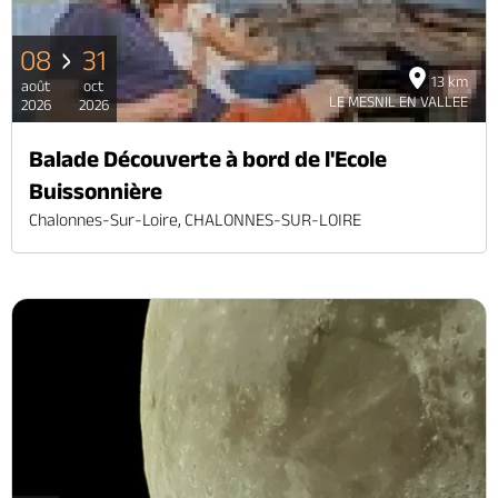
08
31
13 km
août
oct
LE MESNIL EN VALLEE
2026
2026
Balade Découverte à bord de l'Ecole
Buissonnière
Chalonnes-Sur-Loire, CHALONNES-SUR-LOIRE