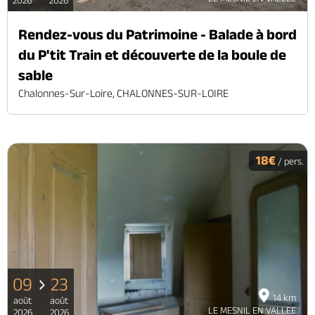
2026
2026
Rendez-vous du Patrimoine - Balade à bord
du P'tit Train et découverte de la boule de
sable
Chalonnes-Sur-Loire, CHALONNES-SUR-LOIRE
18€
/ pers.
09
23
14 km
août
août
LE MESNIL EN VALLEE
2026
2026