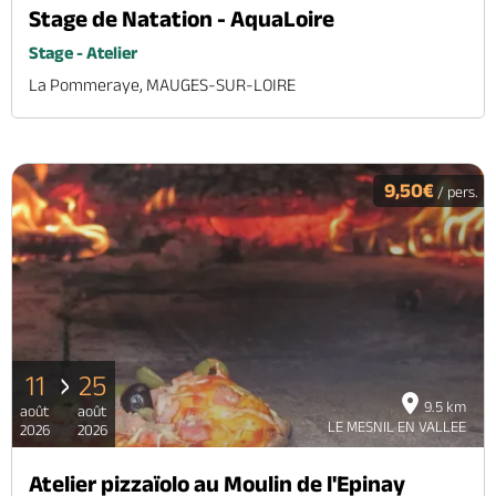
Stage de Natation - AquaLoire
Stage - Atelier
La Pommeraye, MAUGES-SUR-LOIRE
9,50€
/ pers.
11
25
9.5 km
août
août
LE MESNIL EN VALLEE
2026
2026
Atelier pizzaïolo au Moulin de l'Epinay