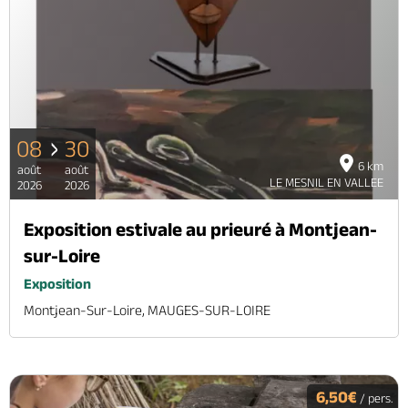
08
30
6 km
août
août
LE MESNIL EN VALLEE
2026
2026
Exposition estivale au prieuré à Montjean-
sur-Loire
Exposition
Montjean-Sur-Loire, MAUGES-SUR-LOIRE
6,50€
/ pers.