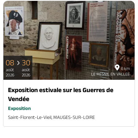
08
30
6 km
août
août
LE MESNIL EN VALLEE
2026
2026
Exposition estivale sur les Guerres de
Vendée
Exposition
Saint-Florent-Le-Vieil, MAUGES-SUR-LOIRE