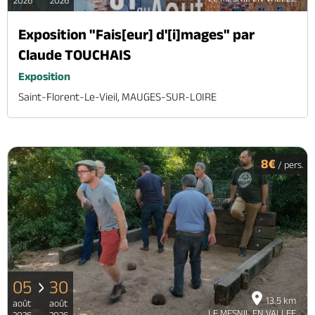
Exposition "Fais[eur] d'[i]mages" par
Claude TOUCHAIS
Exposition
Saint-Florent-Le-Vieil, MAUGES-SUR-LOIRE
8€
/ pers.
05
30
13.5 km
août
août
LE MESNIL EN VALLEE