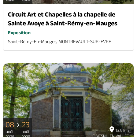
Circuit Art et Chapelles à la chapelle de
Sainte Avoye à Saint-Rémy-en-Mauges
Exposition
Saint-Rémy-En-Mauges, MONTREVAULT-SUR-EVRE
08
23
13.5 km
août
août
LE MESNIL EN VALLEE
2026
2026