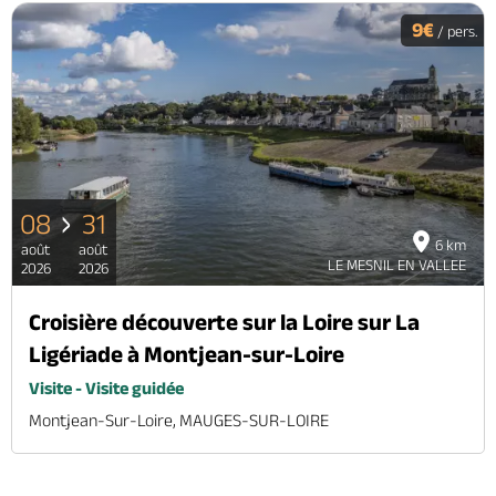
9€
/ pers.
08
31
6 km
août
août
LE MESNIL EN VALLEE
2026
2026
Croisière découverte sur la Loire sur La
Ligériade à Montjean-sur-Loire
Visite - Visite guidée
Montjean-Sur-Loire, MAUGES-SUR-LOIRE