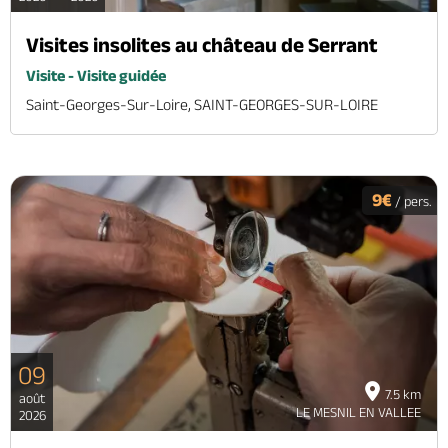
Visites insolites au château de Serrant
Visite - Visite guidée
Saint-Georges-Sur-Loire, SAINT-GEORGES-SUR-LOIRE
9€
/ pers.
09
7.5 km
août
LE MESNIL EN VALLEE
2026