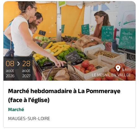
08
28
6 km
août
août
LE MESNIL EN VALLEE
2026
2027
Marché hebdomadaire à La Pommeraye
(face à l'église)
Marché
MAUGES-SUR-LOIRE