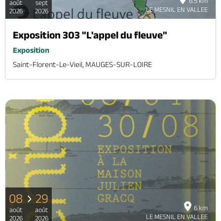
6.5 km
août
sept
LE MESNIL EN VALLEE
2026
2026
Exposition 303 "L'appel du fleuve"
Exposition
Saint-Florent-Le-Vieil, MAUGES-SUR-LOIRE
08
29
6 km
août
août
LE MESNIL EN VALLEE
2026
2026