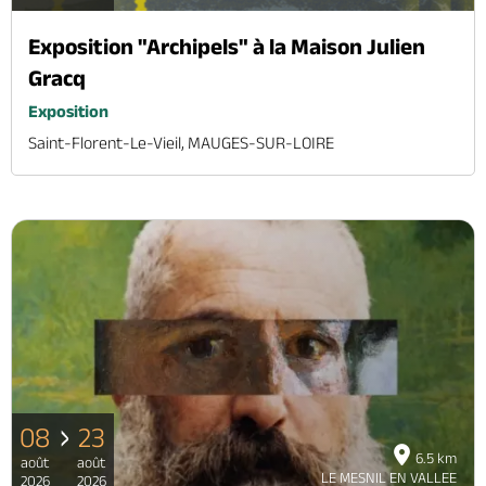
Exposition "Archipels" à la Maison Julien
Gracq
Exposition
Saint-Florent-Le-Vieil, MAUGES-SUR-LOIRE
08
23
6.5 km
août
août
LE MESNIL EN VALLEE
2026
2026