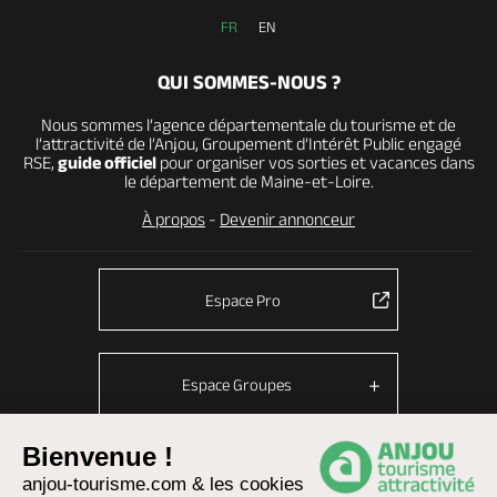
FR
EN
QUI SOMMES-NOUS ?
Nous sommes l’agence départementale du tourisme et de
l’attractivité de l’Anjou, Groupement d’Intérêt Public engagé
RSE,
guide officiel
pour organiser vos sorties et vacances dans
le département de Maine-et-Loire.
À propos
-
Devenir annonceur
Espace Pro
Espace Groupes
Bienvenue !
anjou-tourisme.com & les cookies
© Anjou tourisme 2026 -
Plan du site
-
Fonctionnement du site