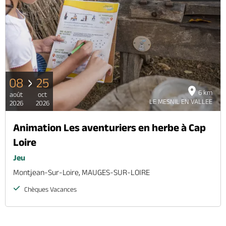
08
25
6 km
août
oct
LE MESNIL EN VALLEE
2026
2026
Animation Les aventuriers en herbe à Cap
Loire
Jeu
Montjean-Sur-Loire, MAUGES-SUR-LOIRE
Chèques Vacances