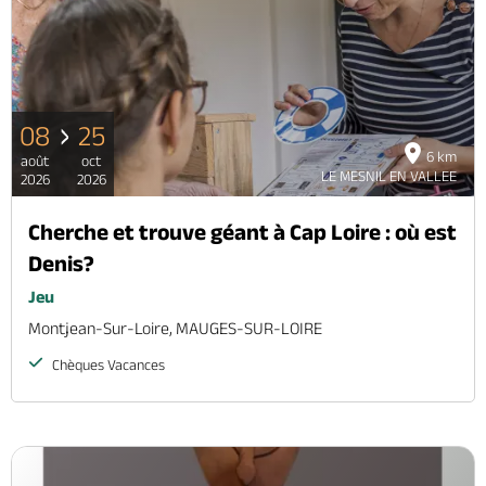
Brochures & Cartes
Offices de tourisme
Comment venir ?
Ecrivez-nous
08
25
6 km
août
oct
LE MESNIL EN VALLEE
2026
2026
Cherche et trouve géant à Cap Loire : où est
Denis?
Jeu
Montjean-Sur-Loire, MAUGES-SUR-LOIRE
Chèques Vacances