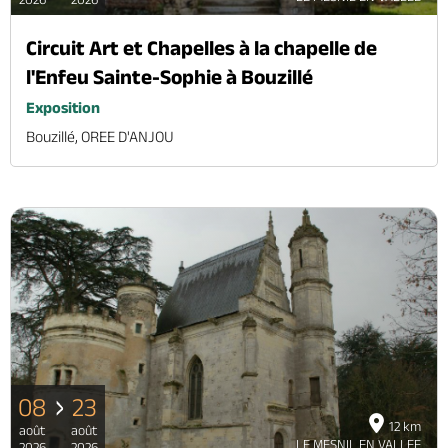
Circuit Art et Chapelles à la chapelle de
l'Enfeu Sainte-Sophie à Bouzillé
Exposition
Bouzillé, OREE D'ANJOU
08
23
12 km
août
août
LE MESNIL EN VALLEE
2026
2026