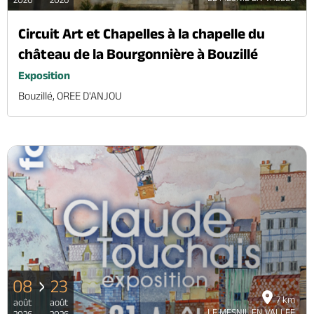
Circuit Art et Chapelles à la chapelle du
château de la Bourgonnière à Bouzillé
Exposition
Bouzillé, OREE D'ANJOU
08
23
7 km
août
août
LE MESNIL EN VALLEE
2026
2026