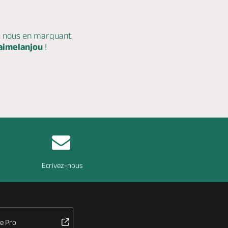
c nous en marquant
aimelanjou
!
Ecrivez-nous
e Pro