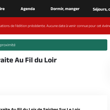
aire
Agenda
Dormir, manger
Séjours,
ations de l'édition précédente. Aucune date à venir connue pour cet évén
 proximité
ite Au Fil du Loir
aite Au Fil du Loir de Seiches Sur Le Loir