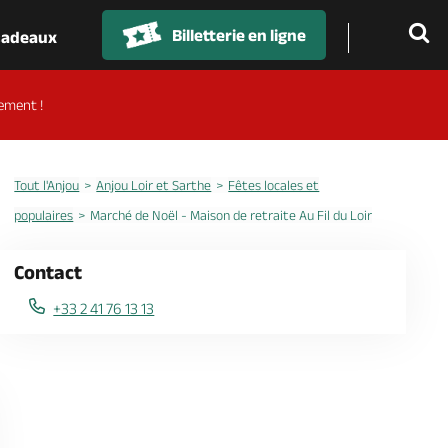
Billetterie en ligne
 cadeaux
ement !
Tout l'Anjou
Anjou Loir et Sarthe
Fêtes locales et
populaires
Marché de Noël - Maison de retraite Au Fil du Loir
Contact
+33 2 41 76 13 13