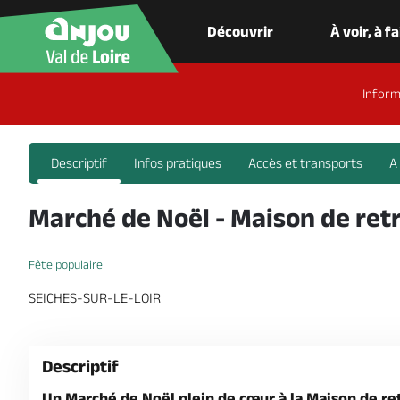
Découvrir
À voir, à f
Inform
Descriptif
Infos pratiques
Accès et transports
A
Marché de Noël - Maison de retra
Fête populaire
SEICHES-SUR-LE-LOIR
Descriptif
Un Marché de Noël plein de cœur à la Maison de retr