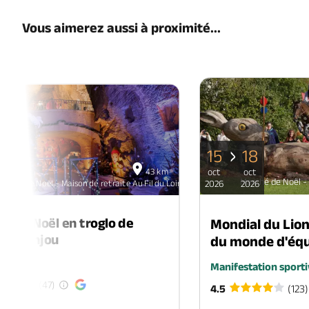
Vous aimerez aussi à proximité...
15
18
06
43 km
oct
oct
déc
Marché de Noël - 
arché de Noël - Maison de retraite Au Fil du Loir
2026
2026
2026
é de Noël en troglo de
Mondial du Lio
-en-Anjou
du monde d'équ
é
Manifestation sporti
(47)
4.5
(123)