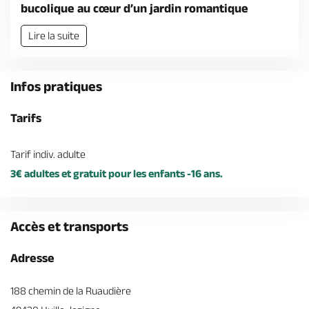
Billetterie en ligne
bucolique au cœur d’un jardin romantique
Lire la suite
Infos pratiques
Brochures & Cartes
Offices de tourisme
Comment venir ?
Ecrivez-nous
Tarifs
Tarif indiv. adulte
3€ adultes et gratuit pour les enfants -16 ans.
Accès et transports
Adresse
188 chemin de la Ruaudière