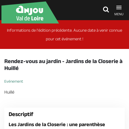
MENU
Informations de l'édition précédente. Aucune date à venir connue
Découvrir
pour cet événement !
À voir, à faire
Rendez-vous au jardin - Jardins de la Closerie à
Huillé
Agenda
Evénement
Huillé
Dormir, manger
Descriptif
Séjours, cadeaux
Les Jardins de la Closerie : une parenthèse