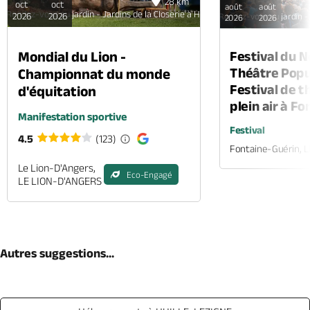
28 km
oct
oct
août
août
Rendez-vous au jardin - Jardins de la Closerie à Huillé
2026
2026
Rendez-vous au jardin - J
2026
2026
Mondial du Lion -
Festival du 
Théâtre Popul
Championnat du monde
Festival de t
d'équitation
plein air à F
Manifestation sportive
Festival
4.5
(123)
Fontaine-Guérin, 
Le Lion-D'Angers,
Eco-Engagé
LE LION-D'ANGERS
Autres suggestions...