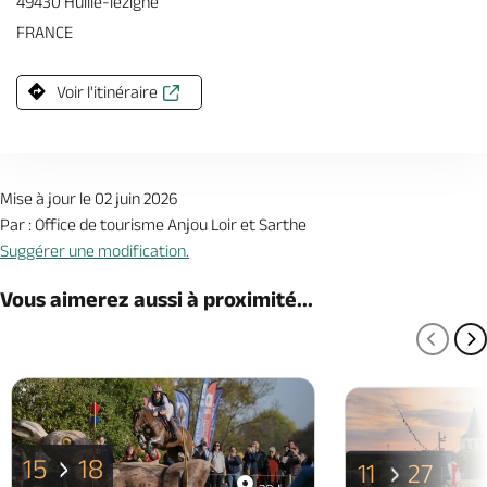
49430 Huille-lezigne
FRANCE
Voir l'itinéraire
Mise à jour le 02 juin 2026
Par : Office de tourisme Anjou Loir et Sarthe
Suggérer une modification.
Vous aimerez aussi à proximité...
PAGE
P
15
18
11
27