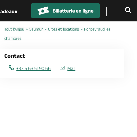
Billetterie en ligne
 cadeaux
Tout l'Anjou
Saumur
Gîtes et locations
Fontevraud les
chambres
Contact
+33 6 63 51 90 66
Mail