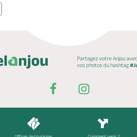
Partagez votre Anjou ave
vos photos du hashtag
#J
Offices de tourisme
Comment venir ?