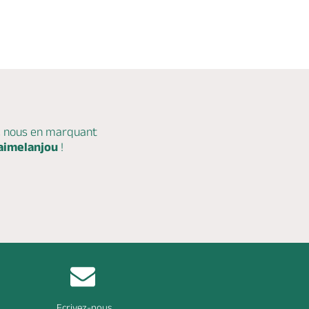
c nous en marquant
aimelanjou
!
Ecrivez-nous