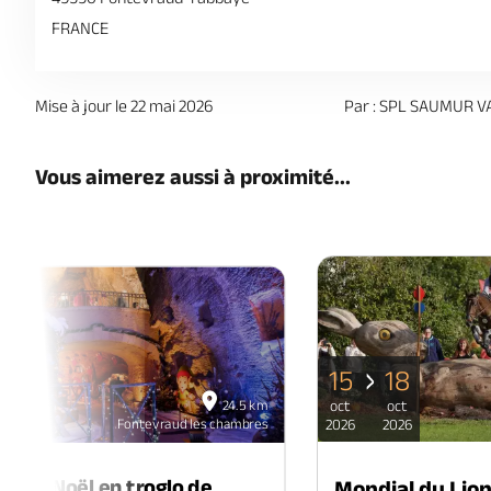
FRANCE
Mise à jour le 22 mai 2026
Par : SPL SAUMUR V
Vous aimerez aussi à proximité...
15
18
06
24.5 km
oct
oct
déc
Fontevraud les chambres
2026
2026
2026
é de Noël en troglo de
Mondial du Lio