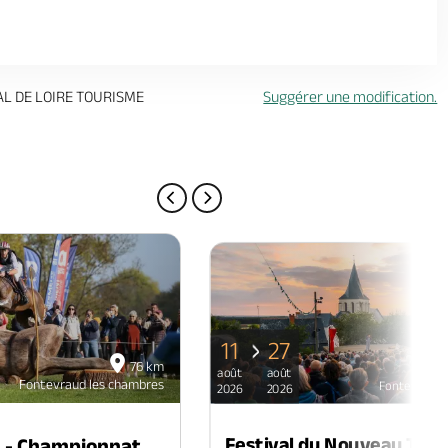
AL DE LOIRE TOURISME
Suggérer une modification.
PAGE PRÉCÉDENTE
PAGE SUIVANTE
11
27
76 km
août
août
Fontevraud les chambres
Fontevraud 
2026
2026
Festival du Nouveau Thé
n - Championnat