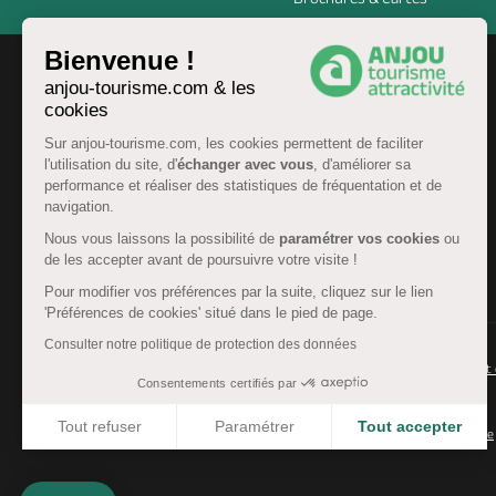
Bienvenue !
anjou-tourisme.com & les
cookies
Sur anjou-tourisme.com, les cookies permettent de faciliter
l'utilisation du site, d'
échanger avec vous
, d'améliorer sa
performance et réaliser des statistiques de fréquentation et de
navigation.
Nous vous laissons la possibilité de
paramétrer vos cookies
ou
de les accepter avant de poursuivre votre visite !
FR
Pour modifier vos préférences par la suite, cliquez sur le lien
'Préférences de cookies' situé dans le pied de page.
Consulter notre politique de protection des données
© Anjou tourisme 2026 -
Plan du site
-
Fonctionnement 
Consentements certifiés par
Mentions légales
-
Données personnelles
-
Cookies
Tout refuser
Paramétrer
Tout accepter
CGU Réservation
-
Accessibilité : partiellement conforme
Axeptio consent
Plateforme de Gestion du Consentement : Personnalisez 