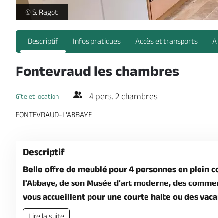
Gite Fontevraud les Chambres - _1 -
© S. Ragot
Descriptif
Infos pratiques
Accès et transports
A
Fontevraud les chambres
4 pers. 2 chambres
Gîte et location
FONTEVRAUD-L'ABBAYE
Descriptif
Belle offre de meublé pour 4 personnes en plein c
l'Abbaye, de son Musée d'art moderne, des commer
vous accueillent pour une courte halte ou des vaca
Lire la suite