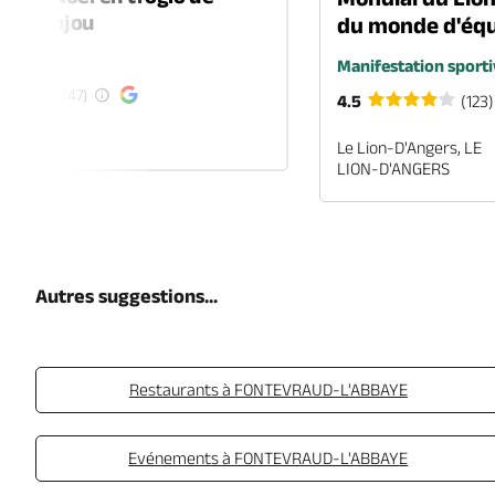
-en-Anjou
du monde d'équ
é
Manifestation sporti
(47)
4.5
(123)
EN-ANJOU
Le Lion-D'Angers, LE
LION-D'ANGERS
Autres suggestions...
Restaurants à FONTEVRAUD-L'ABBAYE
Evénements à FONTEVRAUD-L'ABBAYE