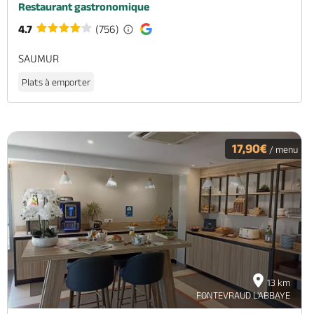
Restaurant gastronomique
4.7
(756)
SAUMUR
Plats à emporter
17,90€
/ menu
13 km
FONTEVRAUD L'ABBAYE