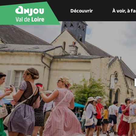
Découvrir
À voir, à f