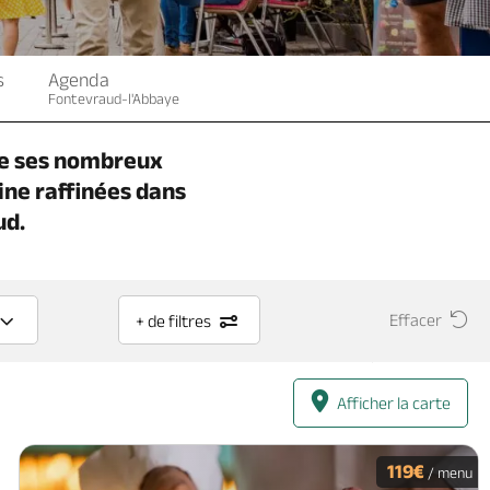
s
Agenda
Fontevraud-l'Abbaye
 de ses nombreux
ine raffinées dans
ud.
Effacer
+ de filtres
Afficher la carte
119€
/ menu