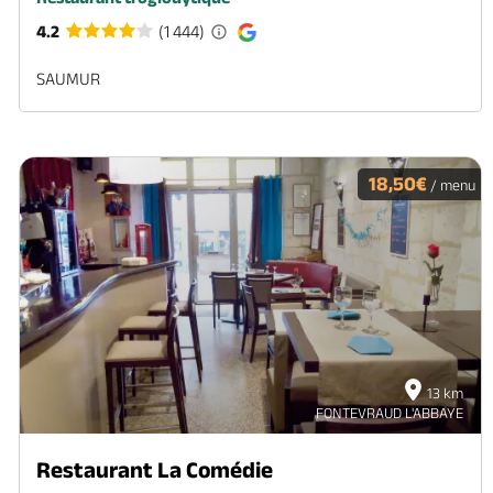
4.2
(1 444)
SAUMUR
18,50€
/ menu
13 km
FONTEVRAUD L'ABBAYE
Restaurant La Comédie