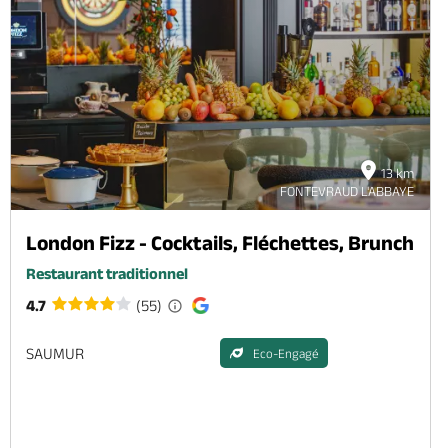
13 km
FONTEVRAUD L'ABBAYE
London Fizz - Cocktails, Fléchettes, Brunch
Restaurant traditionnel
4.7
(55)
SAUMUR
Eco-Engagé