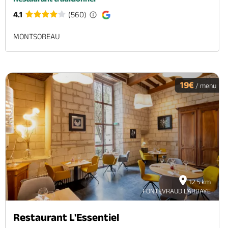
4.1
(560)
MONTSOREAU
19€
/ menu
12.5 km
FONTEVRAUD L'ABBAYE
Restaurant L'Essentiel