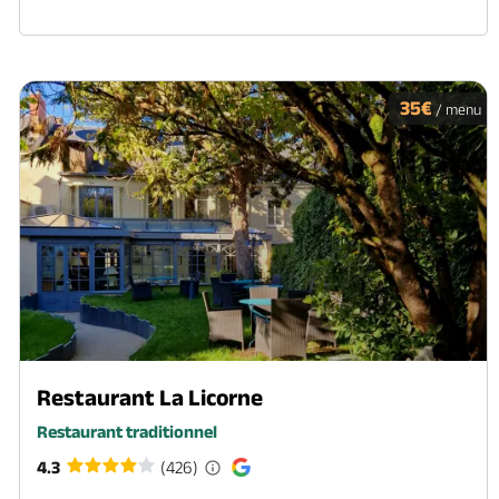
35€
/ menu
Restaurant La Licorne
Restaurant traditionnel
4.3
(426)