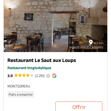
4.5 km
FONTEVRAUD L'ABBAYE
Restaurant Le Saut aux Loups
Restaurant troglodytique
3.9
(2 291)
MONTSOREAU
Plats à emporter
Offrir