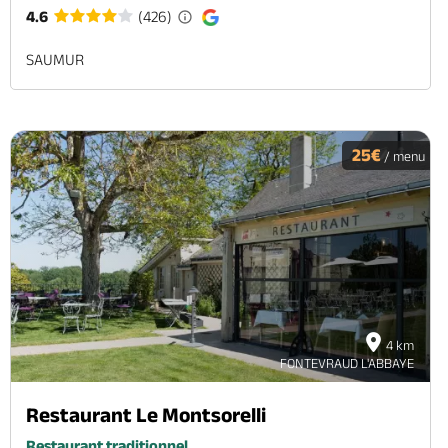
4.6
(426)
SAUMUR
25€
/ menu
4 km
FONTEVRAUD L'ABBAYE
Restaurant Le Montsorelli
Restaurant traditionnel