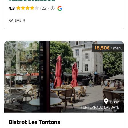
4.3
(251)
SAUMUR
18,50€
/ menu
13 km
FONTEVRAUD L'ABBAYE
Bistrot Les Tontons