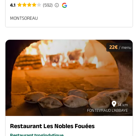
4.1
(592)
MONTSOREAU
22€
/ menu
14 km
FONTEVRAUD L'ABBAYE
Restaurant Les Nobles Fouées
Restaurant troglodytique