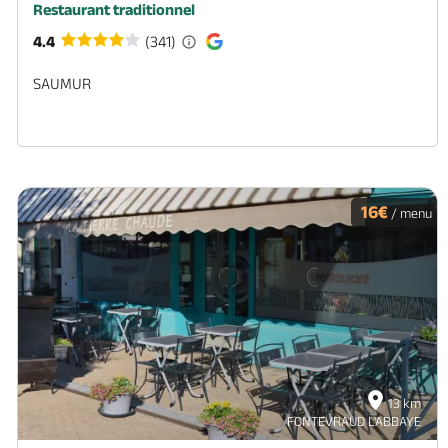
Restaurant traditionnel
4.4
(341)
SAUMUR
16€
/ menu
13 km
FONTEVRAUD L'ABBAYE