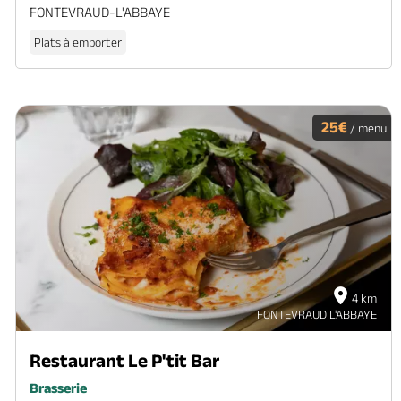
FONTEVRAUD-L'ABBAYE
Plats à emporter
25€
/ menu
4 km
FONTEVRAUD L'ABBAYE
Restaurant Le P'tit Bar
Brasserie