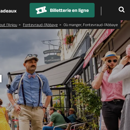
Billetterie en ligne
 cadeaux
out l’Anjou
Fontevraud-l'Abbaye
Où manger, Fontevraud-l'Abbaye
d