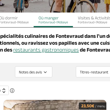
Où dormir
Où manger
Visites & Activité
Fontevraud-l'Abbaye
Fontevraud-l'Abbaye
Fontevraud-l'Abbaye
pécialités culinaires de Fontevraud dans l'un
tionnels, ou ravissez vos papilles avec une cuis
un des
restaurants gastronomiques
de Fontevra
Notes des avis
Titres-restaurant
n
23,50€
/ menu