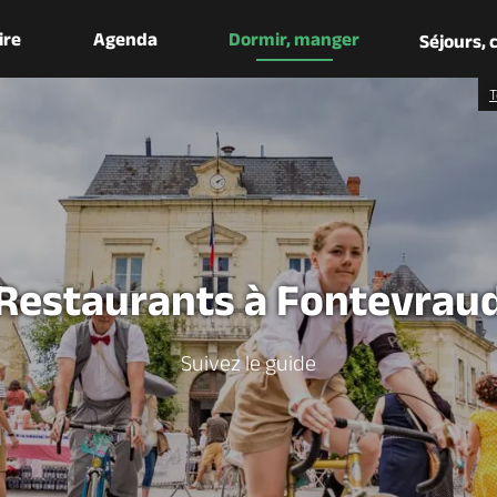
aire
Agenda
Dormir, manger
Séjours,
T
Restaurants à Fontevrau
Suivez le guide