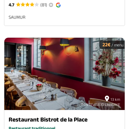
4.7
(81)
SAUMUR
22€
/ menu
13 km
FONTEVRAUD L'ABBAYE
Restaurant Bistrot de la Place
Restaurant traditionnel