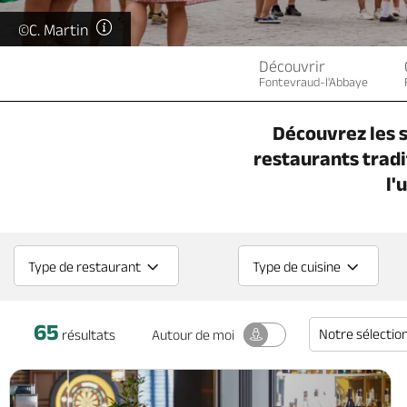
©C. Martin
Découvrir
Fontevraud-l'Abbaye
Découvrez les s
restaurants tradi
l'
Type de restaurant
Type de cuisine
65
Notre sélectio
Autour
de moi
résultats