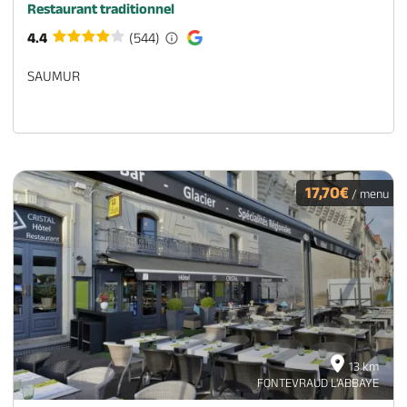
Restaurant traditionnel
4.4
(544)
SAUMUR
17,70€
/ menu
13 km
FONTEVRAUD L'ABBAYE