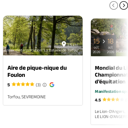
PAGE
P
15
18
2.5 km
oct
oct
Sentier d'interprétation "La Bataille de Torfou"
Sentier d'interprétation
2026
2026
Aire de pique-nique du
Mondial du Li
Foulon
Championnat
d'équitation
5
(3)
Manifestation spo
Torfou, SEVREMOINE
4.5
(
Le Lion-D'Angers,
LE LION-D'ANGERS