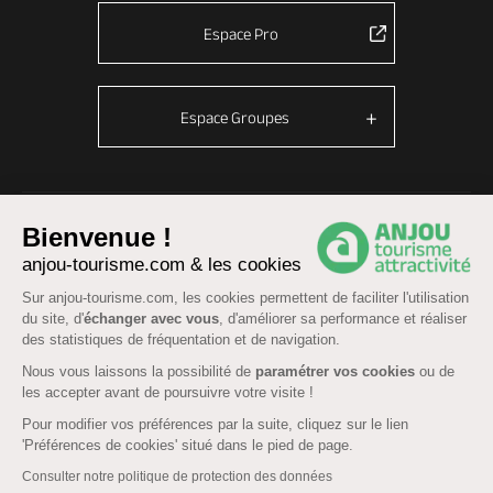
Espace Pro
Espace Groupes
© Anjou tourisme 2026 -
Plan du site
-
Fonctionnement du site
Bienvenue !
Mentions légales
-
Données personnelles
-
Cookies
anjou-tourisme.com & les cookies
CGU Réservation
-
Accessibilité : partiellement conforme
Sur anjou-tourisme.com, les cookies permettent de faciliter l'utilisation
du site, d'
échanger avec vous
, d'améliorer sa performance et réaliser
des statistiques de fréquentation et de navigation.
Nous vous laissons la possibilité de
paramétrer vos cookies
ou de
les accepter avant de poursuivre votre visite !
Pour modifier vos préférences par la suite, cliquez sur le lien
'Préférences de cookies' situé dans le pied de page.
Consulter notre politique de protection des données