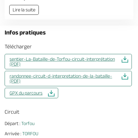
Lire la suite
Infos pratiques
Télécharger
sentier-La-Bataille-de-Torfou-circuit-interprétation
(PDF)
randonnee-circuit-d-interpretation-de-la-bataille-
(PDF)
GPX du parcours
Circuit
Départ :
Torfou
Arrivée :
TORFOU