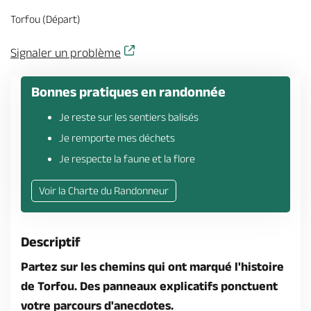
Billetterie en ligne
Torfou (Départ)
Signaler un problème
Bonnes pratiques en randonnée
Brochures & Cartes
Offices de tourisme
Comment venir ?
Ecrivez-nous
Je reste sur les sentiers balisés
Je remporte mes déchets
Je respecte la faune et la flore
Voir la Charte du Randonneur
Descriptif
Partez sur les chemins qui ont marqué l'histoire
de Torfou. Des panneaux explicatifs ponctuent
votre parcours d'anecdotes.