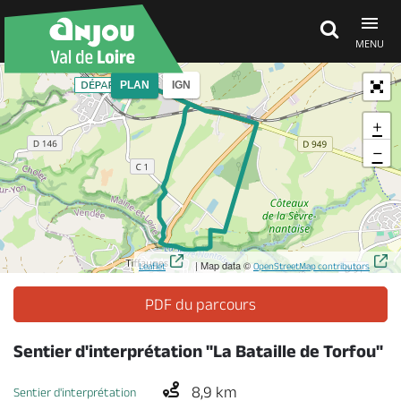
MENU
PLAN
IGN
Découvrir
+
−
À voir, à faire
Agenda
| Map data ©
Leaflet
OpenStreetMap contributors
Dormir, manger
PDF du parcours
Sentier d'interprétation "La Bataille de Torfou"
Séjours, cadeaux
8,9 km
Sentier d'interprétation