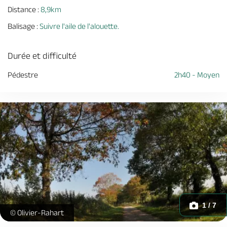
Distance :
8,9km
Balisage :
Suivre l'aile de l'alouette.
Durée et difficulté
Pédestre
2h40 - Moyen
1 / 7
randonnee-torfou-tiffauges-nantes-cholet-anjou-vendee-osez
© Olivier-Rahart