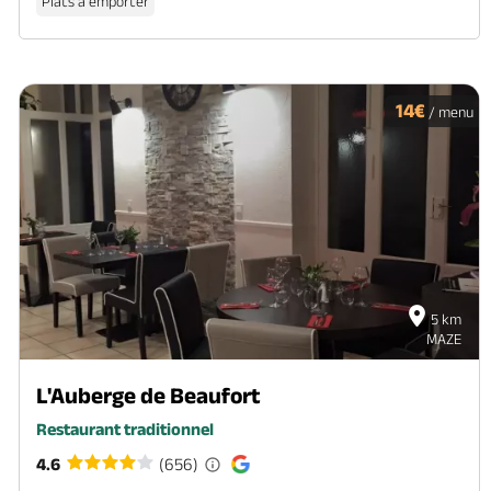
Plats à emporter
14€
/ menu
5 km
MAZE
L'Auberge de Beaufort
Restaurant traditionnel
4.6
(656)