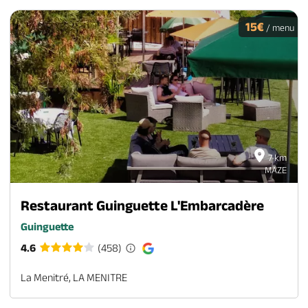
15€
/ menu
7 km
MAZE
Restaurant Guinguette L'Embarcadère
Guinguette
4.6
(458)
La Menitré, LA MENITRE