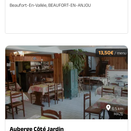
Beaufort-En-Vallée, BEAUFORT-EN-ANJOU
13,50€
/ menu
6.5 km
MAZE
Auberge Côté Jardin