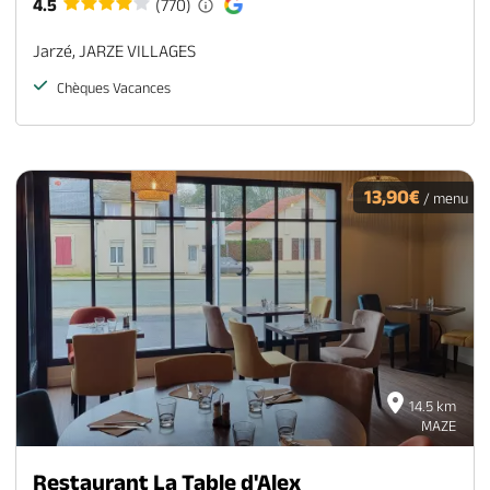
4.5
(770)
Jarzé, JARZE VILLAGES
Chèques Vacances
13,90€
/ menu
14.5 km
MAZE
Restaurant La Table d'Alex