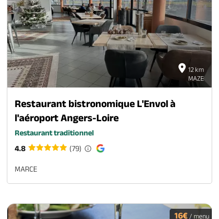
12 km
MAZE
Restaurant bistronomique L'Envol à
l'aéroport Angers-Loire
Restaurant traditionnel
4.8
(79)
MARCE
16€
/ menu