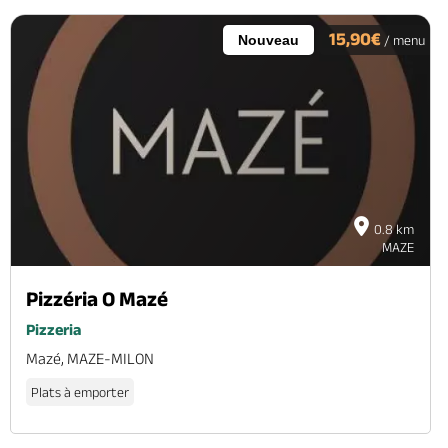
15,90€
Nouveau
/ menu
0.8 km
MAZE
Pizzéria O Mazé
Pizzeria
Mazé, MAZE-MILON
Plats à emporter