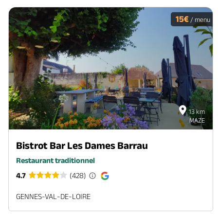
15€
/ menu
13 km
MAZE
Bistrot Bar Les Dames Barrau
Restaurant traditionnel
4.7
(428)
GENNES-VAL-DE-LOIRE