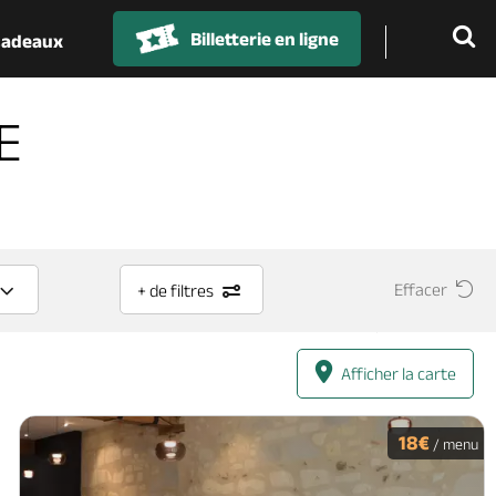
Billetterie en ligne
 cadeaux
E
Effacer
+ de filtres
Afficher la carte
18€
/ menu