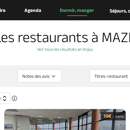
aire
Agenda
Dormir, manger
Séjours,
Les restaurants à MAZ
Voir tous les résultats en Anjou
Notes des avis
Titres-restaurant
n
19€
/ menu