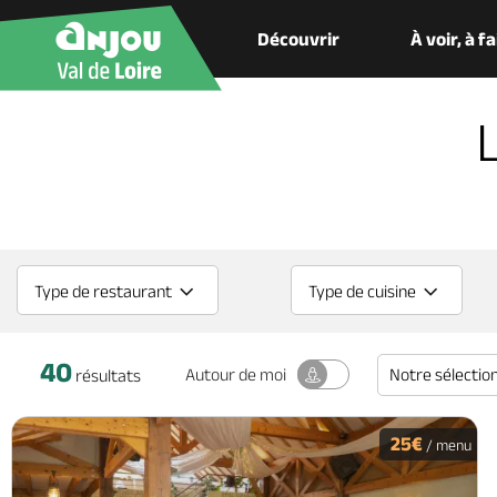
Découvrir
À voir, à f
Type de restaurant
Type de cuisine
40
Notre sélectio
Autour
de moi
résultats
25€
/ menu