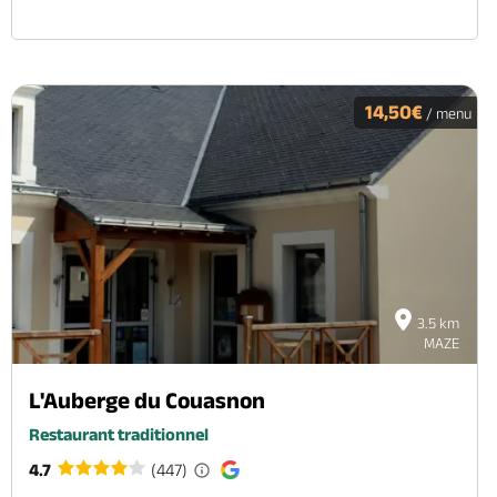
14,50€
/ menu
3.5 km
MAZE
L'Auberge du Couasnon
Restaurant traditionnel
4.7
(447)