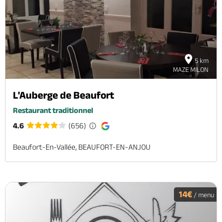
5 km
MAZE MILON
L'Auberge de Beaufort
Restaurant traditionnel
4.6
(656)
Beaufort-En-Vallée, BEAUFORT-EN-ANJOU
14€
/ menu