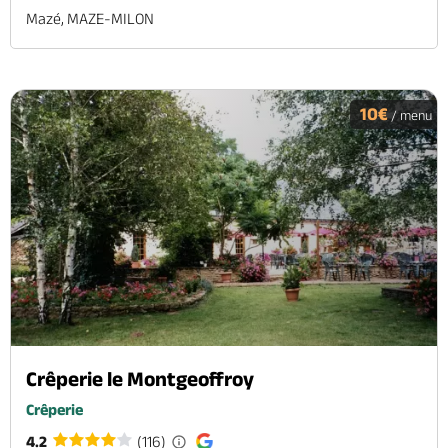
Mazé, MAZE-MILON
10€
/ menu
Crêperie le Montgeoffroy
Crêperie
4.2
(116)