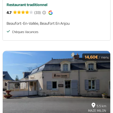
Restaurant traditionnel
4.7
(33)
Beaufort-En-Vallée, Beaufort En Anjou
Chèques Vacances
14,60€
/ menu
5.5 km
MAZE MILON