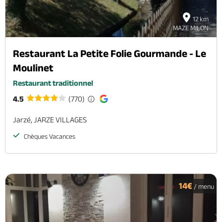
12 km
MAZE MILON
Restaurant La Petite Folie Gourmande - Le
Moulinet
Restaurant traditionnel
4.5
(770)
Jarzé, JARZE VILLAGES
Chèques Vacances
14€
/ menu