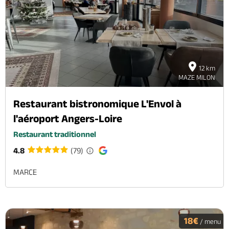
12 km
MAZE MILON
Restaurant bistronomique L'Envol à
l'aéroport Angers-Loire
Restaurant traditionnel
4.8
(79)
MARCE
18€
/ menu