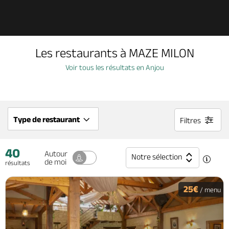
Découvrir
Les restaurants à MAZE MILON
À voir, à faire
Voir tous les résultats en Anjou
Agenda
Type de restaurant
Filtres
Dormir, manger
40
Autour
Notre sélection
de moi
résultats
Séjours, cadeaux
25€
/ menu
Billetterie en ligne