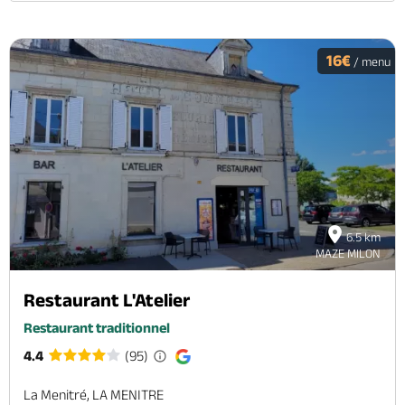
16€
/ menu
6.5 km
MAZE MILON
Restaurant L'Atelier
Restaurant traditionnel
4.4
(95)
La Menitré, LA MENITRE