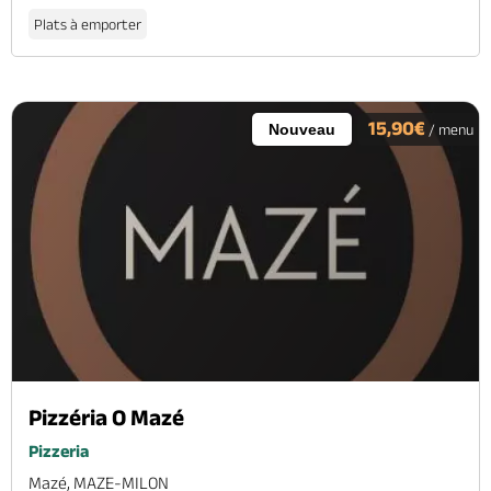
Plats à emporter
15,90€
Nouveau
/ menu
Pizzéria O Mazé
Pizzeria
Mazé, MAZE-MILON