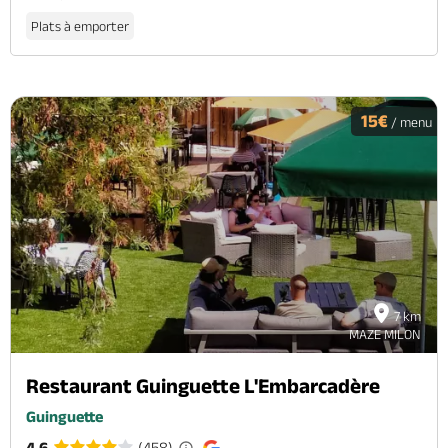
Plats à emporter
15€
/ menu
7 km
MAZE MILON
Restaurant Guinguette L'Embarcadère
Guinguette
4.6
(458)