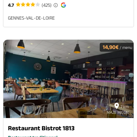
4.7
(425)
GENNES-VAL-DE-LOIRE
14,90€
/ menu
7 km
MAZE MILON
Restaurant Bistrot 1813