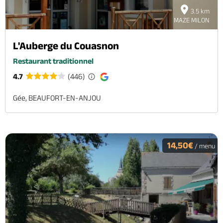
3.5 km
MAZE MILON
L'Auberge du Couasnon
Restaurant traditionnel
4.7
(446)
Gée, BEAUFORT-EN-ANJOU
14,50€
/ menu