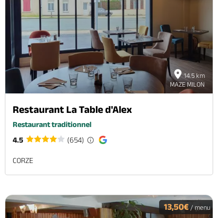
14.5 km
MAZE MILON
Restaurant La Table d'Alex
Restaurant traditionnel
4.5
(654)
CORZE
13,50€
/ menu