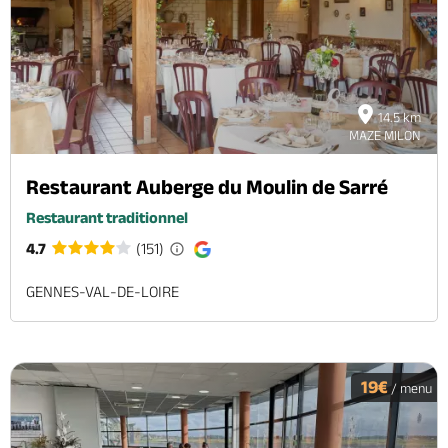
Brochures & Cartes
Offices de tourisme
Comment venir ?
Ecrivez-nous
14.5 km
MAZE MILON
Restaurant Auberge du Moulin de Sarré
Restaurant traditionnel
4.7
(151)
GENNES-VAL-DE-LOIRE
19€
/ menu