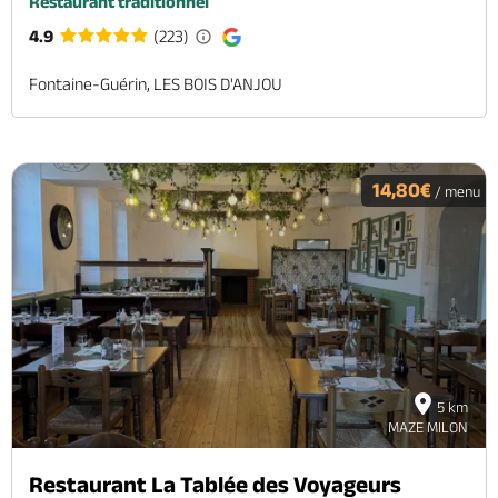
Restaurant traditionnel
4.9
(223)
Fontaine-Guérin, LES BOIS D'ANJOU
14,80€
/ menu
5 km
MAZE MILON
Restaurant La Tablée des Voyageurs