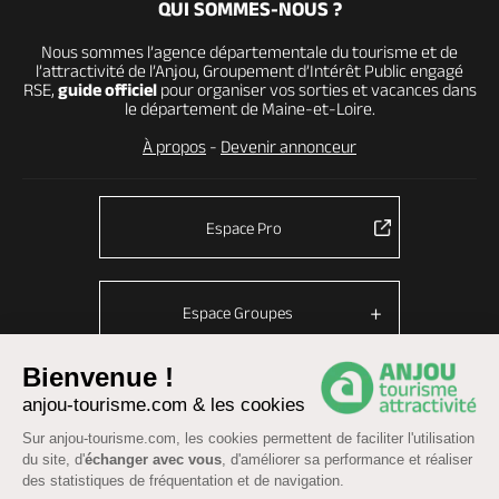
QUI SOMMES-NOUS ?
Nous sommes l’agence départementale du tourisme et de
l’attractivité de l’Anjou, Groupement d’Intérêt Public engagé
RSE,
guide officiel
pour organiser vos sorties et vacances dans
le département de Maine-et-Loire.
À propos
-
Devenir annonceur
Espace Pro
Espace Groupes
Bienvenue !
anjou-tourisme.com & les cookies
© Anjou tourisme 2026 -
Plan du site
-
Fonctionnement du site
Sur anjou-tourisme.com, les cookies permettent de faciliter l'utilisation
Mentions légales
-
Données personnelles
-
Cookies
du site, d'
échanger avec vous
, d'améliorer sa performance et réaliser
CGU Réservation
-
Accessibilité : partiellement conforme
des statistiques de fréquentation et de navigation.