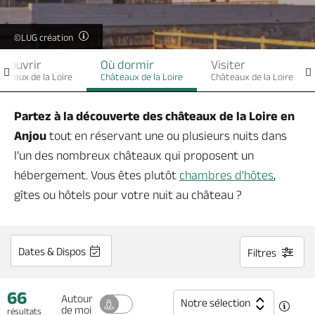
Billetterie en ligne
©LUG création
écouvrir
Où dormir
Visiter
âteaux de la Loire
Châteaux de la Loire
Châteaux de la Loire
Brochures & Cartes
Offices de tourisme
Comment venir ?
Ecrivez-nous
Partez à la découverte des châteaux de la Loire en
Anjou
tout en réservant une ou plusieurs nuits dans
l'un des nombreux châteaux qui proposent un
hébergement. Vous êtes plutôt
chambres d'hôtes
,
gîtes ou hôtels pour votre nuit au château ?
Dates & Dispos
Filtres
66
Autour
Notre sélection
de moi
résultats