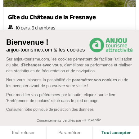
Gîte du Château de la Fresnaye
10 pers. 5 chambres
VAL-DU-LAYON
Bienvenue !
Chèques Vacances
anjou-tourisme.com & les cookies
Sur anjou-tourisme.com, les cookies permettent de faciliter l'utilisation
WiFi
Bien-être
Ménage offert
du site, d'
échanger avec vous
, d'améliorer sa performance et réaliser
des statistiques de fréquentation et de navigation.
Nous vous laissons la possibilité de
paramétrer vos cookies
ou de
les accepter avant de poursuivre votre visite !
Nouveau
Pour modifier vos préférences par la suite, cliquez sur le lien
'Préférences de cookies' situé dans le pied de page.
Consulter notre politique de protection des données
Consentements certifiés par
COOKIES
Tout refuser
Paramétrer
Tout accepter