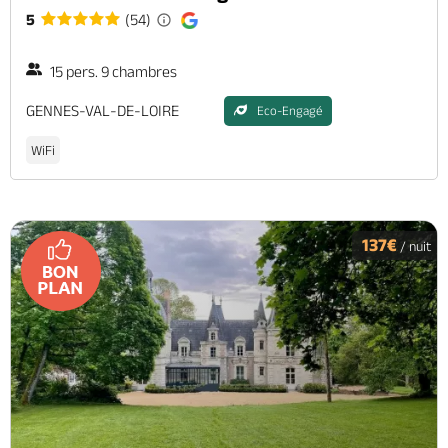
5
(54)
15 pers. 9 chambres
GENNES-VAL-DE-LOIRE
Eco-Engagé
WiFi
137€
/ nuit