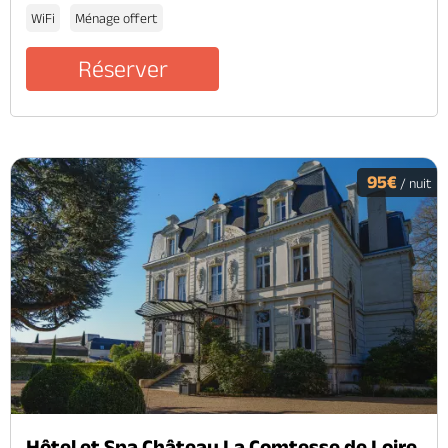
WiFi
Ménage offert
Réserver
95€
/ nuit
Hôtel et Spa Château La Comtesse de Loire