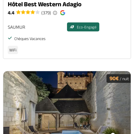
Hôtel Best Western Adagio
4.4
(379)
SAUMUR
Eco-Engagé
Chèques Vacances
WiFi
90€
/ nuit