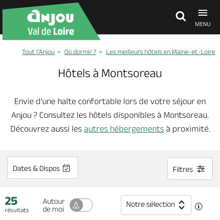
MENU
Tout l’Anjou
Où dormir ?
Les meilleurs hôtels en Maine-et-Loire
Découvrir
Hôtels à Montsoreau
À voir, à faire
Envie d'une halte confortable lors de votre séjour en
Anjou ? Consultez les hôtels disponibles à Montsoreau.
Agenda
Découvrez aussi les
autres hébergements
à proximité.
Dormir, manger
Dates & Dispos
Filtres
Séjours, cadeaux
25
Autour
Notre sélection
de moi
résultats