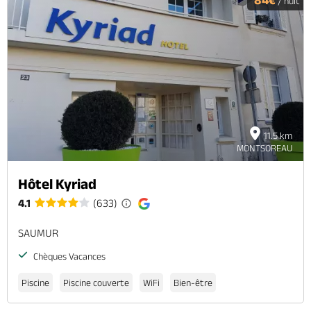
84€
/ nuit
11.5 km
MONTSOREAU
Hôtel Kyriad
4.1
(633)
SAUMUR
Chèques Vacances
Piscine
Piscine couverte
WiFi
Bien-être