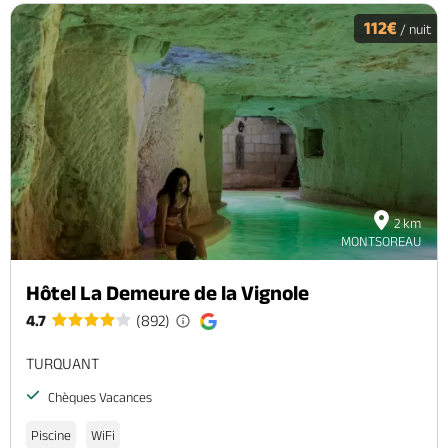
112€
/ nuit
2 km
MONTSOREAU
Hôtel La Demeure de la Vignole
4.7
(892)
TURQUANT
Chèques Vacances
Piscine
WiFi