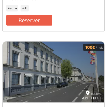
Piscine
WiFi
Réserver
100€
/ nuit
11.5 km
MONTSOREAU