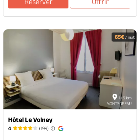
Réserver
Offrir
65€
/ nuit
11.5 km
MONTSOREAU
Hôtel Le Volney
4
(199)