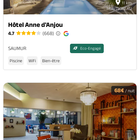
11 km
MONTSOREAU
Hôtel Anne d'Anjou
4.7
(668)
SAUMUR
Eco-Engagé
Piscine
WiFi
Bien-être
68€
/ nuit