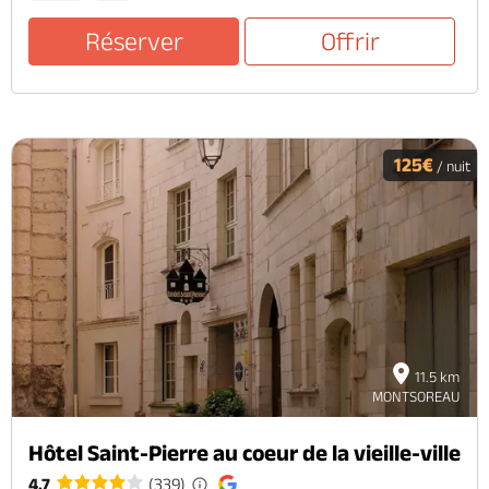
Réserver
Offrir
125€
/ nuit
11.5 km
MONTSOREAU
Hôtel Saint-Pierre au coeur de la vieille-ville
4.7
(339)