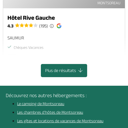
MONTSOREAU
Hôtel Rive Gauche
4.3
(195)
SAUMUR
Chèques Vacances
WiFi
Plus de résultats
Découvrez nos autres hébergements :
Le camping de Montsoreau
Les chambres d'hôtes de Montsoreau
Les gîtes et locations de vacances de Montsoreau