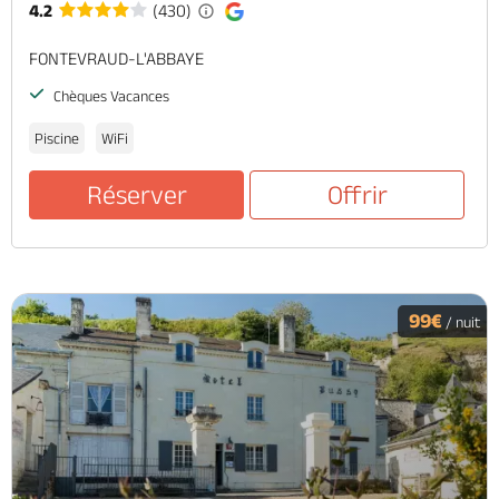
4.2
(430)
FONTEVRAUD-L'ABBAYE
Chèques Vacances
Piscine
WiFi
Réserver
Offrir
99€
/ nuit