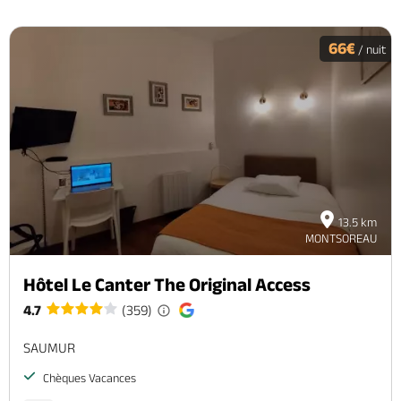
66€
/ nuit
13.5 km
MONTSOREAU
Hôtel Le Canter The Original Access
4.7
(359)
SAUMUR
Chèques Vacances