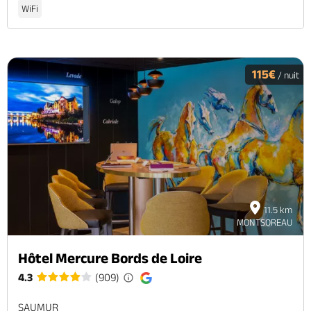
WiFi
115€
/ nuit
11.5 km
MONTSOREAU
Hôtel Mercure Bords de Loire
4.3
(909)
SAUMUR