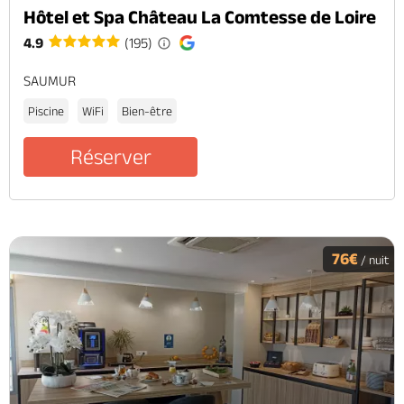
Hôtel et Spa Château La Comtesse de Loire
4.9
(195)
SAUMUR
Piscine
WiFi
Bien-être
Réserver
76€
/ nuit