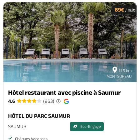
Billetterie en ligne
69€
/ nuit
Brochures & Cartes
Offices de tourisme
Comment venir ?
Ecrivez-nous
11.5 km
MONTSOREAU
Hôtel restaurant avec piscine à Saumur
4.6
(863)
HÔTEL DU PARC SAUMUR
SAUMUR
Eco-Engagé
Chèques Vacances