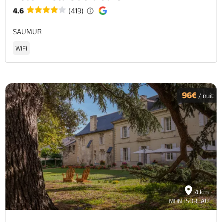
4.6
(419)
SAUMUR
WiFi
96€
/ nuit
4 km
MONTSOREAU