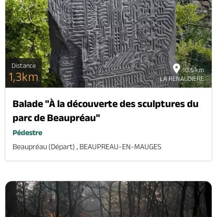
Brochures & Cartes
Offices de tourisme
Comment venir ?
Ecrivez-nous
Distance
10.5 km
1,3km
LA RENAUDIERE
Balade "À la découverte des sculptures du
parc de Beaupréau"
Pédestre
Beaupréau (départ) , BEAUPREAU-EN-MAUGES