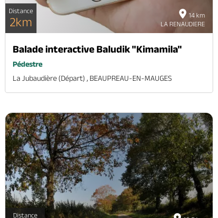
Distance
14 km
2km
LA RENAUDIERE
Balade interactive Baludik "Kimamila"
Pédestre
La Jubaudière (départ) , BEAUPREAU-EN-MAUGES
Distance