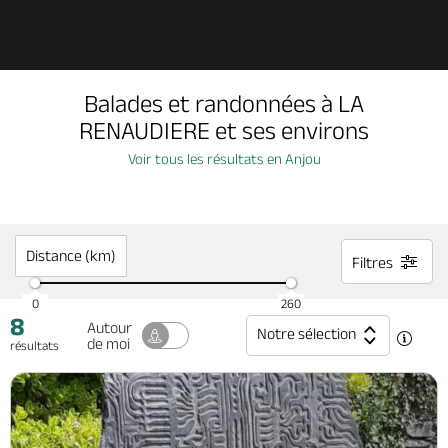
Découvrir
Balades et randonnées à LA
À voir, à faire
RENAUDIERE et ses environs
Voir tous les résultats en Anjou
Agenda
Dormir, manger
Distance (km)
Filtres
0
260
8
Séjours, cadeaux
Autour
Notre sélection
de moi
résultats
Billetterie en ligne