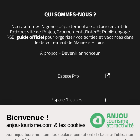
QUI SOMMES-NOUS ?
Nous sommes l’agence départementale du tourisme et de
l’attractivité de l’Anjou, Groupement d’Intérêt Public engagé
RSE,
guide officiel
pour organiser vos sorties et vacances dans
le département de Maine-et-Loire.
À propos
-
Devenir annonceur
Espace Pro
Espace Groupes
Bienvenue !
anjou-tourisme.com & les cookies
© Anjou tourisme 2026 -
Plan du site
-
Fonctionnement du site
Sur anjou-tourisme.com, les cookies permettent de faciliter l'utilisation
Mentions légales
-
Données personnelles
-
Cookies