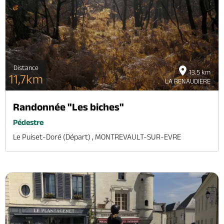
Distance
13.5 km
11,7km
LA RENAUDIERE
Randonnée "Les biches"
Pédestre
Le Puiset-Doré (départ) , MONTREVAULT-SUR-EVRE