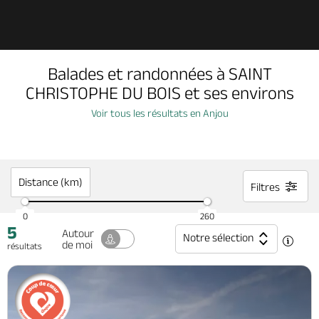
Découvrir
Balades et randonnées à SAINT
À voir, à faire
CHRISTOPHE DU BOIS et ses environs
Voir tous les résultats en Anjou
Agenda
Dormir, manger
Distance (km)
Filtres
0
260
5
Séjours, cadeaux
Autour
Notre sélection
de moi
résultats
Billetterie en ligne