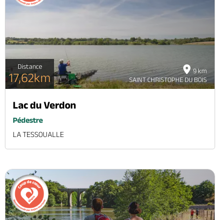
Brochures & Cartes
Offices de tourisme
Comment venir ?
Ecrivez-nous
Distance
9 km
17,62km
SAINT CHRISTOPHE DU BOIS
Lac du Verdon
Pédestre
LA TESSOUALLE