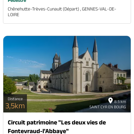
Pédestre
Chênehutte-Trèves-Cunault (départ) , GENNES-VAL-DE-
LOIRE
Distance
8.5 km
3,5km
SAINT CYR EN BOURG
Circuit patrimoine "Les deux vies de
Fontevraud-l’Abbaye"