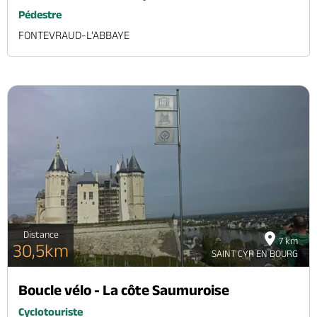
Pédestre
FONTEVRAUD-L'ABBAYE
Distance
7 km
30,5km
SAINT CYR EN BOURG
Boucle vélo - La côte Saumuroise
Cyclotouriste