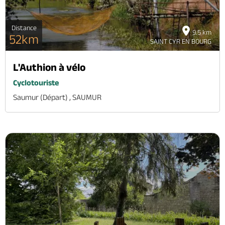
Distance
9.5 km
52km
SAINT CYR EN BOURG
L'Authion à vélo
Cyclotouriste
Saumur (départ) , SAUMUR