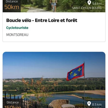
Distance
9.5 km
50km
SAINT CYR EN BOURG
Boucle vélo - Entre Loire et forêt
Cyclotouriste
MONTSOREAU
Distance
8.5 km
150km