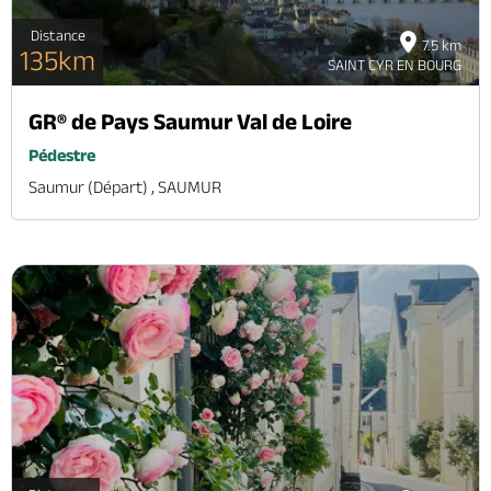
Distance
7.5 km
135km
SAINT CYR EN BOURG
GR® de Pays Saumur Val de Loire
Pédestre
Saumur (départ) , SAUMUR