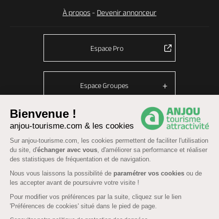
À propos
-
Devenir annonceur
Espace Pro
Espace Groupes
Bienvenue !
anjou-tourisme.com & les cookies
© Anjou tourisme 2026 -
Plan du site
-
Fonctionnement du site
Sur anjou-tourisme.com, les cookies permettent de faciliter l'utilisation
Mentions légales
-
Données personnelles
-
Cookies
du site, d'
échanger avec vous
, d'améliorer sa performance et réaliser
CGU Réservation
-
Accessibilité : partiellement conforme
des statistiques de fréquentation et de navigation.
Nous vous laissons la possibilité de
paramétrer vos cookies
ou de
les accepter avant de poursuivre votre visite !
Pour modifier vos préférences par la suite, cliquez sur le lien
'Préférences de cookies' situé dans le pied de page.