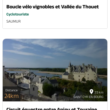
Boucle vélo vignobles et Vallée du Thouet
Cyclotouriste
SAUMUR
Distance
7.5 km
24km
SAINT CYR EN BOURG
Circuit équestre entre Anjou et Touraine