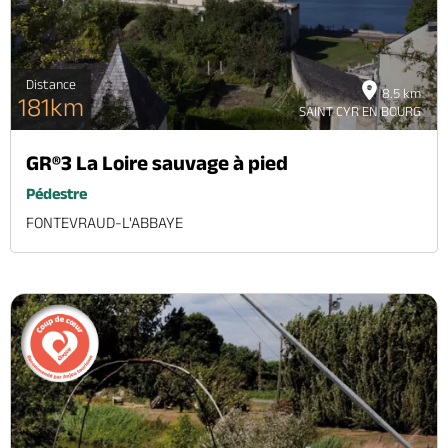
Distance
8.5 km
181km
SAINT CYR EN BOURG
GR®3 La Loire sauvage à pied
Pédestre
FONTEVRAUD-L'ABBAYE