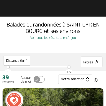
Découvrir
Balades et randonnées à SAINT CYR EN
À voir, à faire
BOURG et ses environs
Voir tous les résultats en Anjou
Agenda
Dormir, manger
Distance (km)
Filtres
0
185
39
Séjours, cadeaux
Autour
Notre sélection
de moi
résultats
Billetterie en ligne