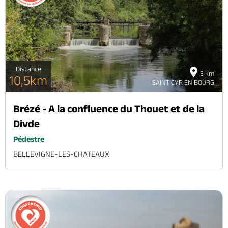
Brochures & Cartes
Offices de tourisme
Comment venir ?
Ecrivez-nous
Distance
3 km
10,5km
SAINT CYR EN BOURG
Brézé - A la confluence du Thouet et de la
Divde
Pédestre
BELLEVIGNE-LES-CHATEAUX