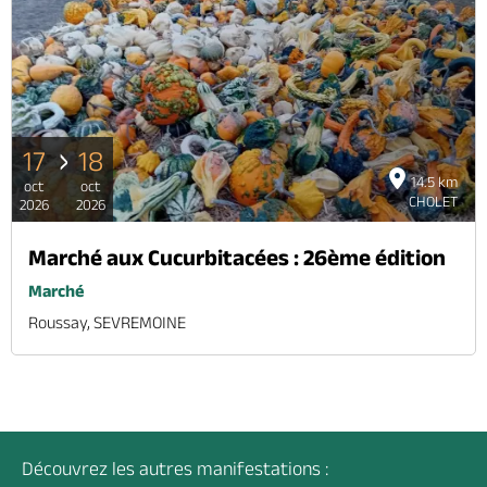
17
18
14.5 km
oct
oct
CHOLET
2026
2026
Marché aux Cucurbitacées : 26ème édition
Marché
Roussay, SEVREMOINE
Découvrez les autres manifestations :