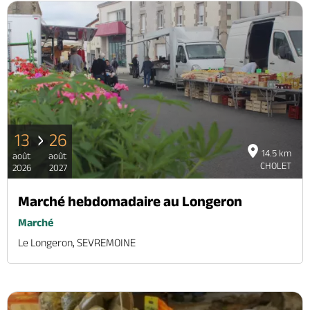
13
26
14.5 km
août
août
CHOLET
2026
2027
Marché hebdomadaire au Longeron
Marché
Le Longeron, SEVREMOINE