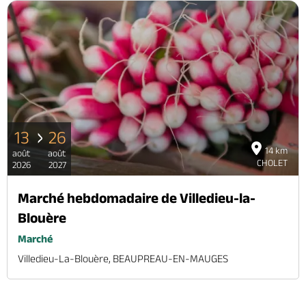
13
26
14 km
août
août
CHOLET
2026
2027
Marché hebdomadaire de Villedieu-la-
Blouère
Marché
Villedieu-La-Blouère, BEAUPREAU-EN-MAUGES