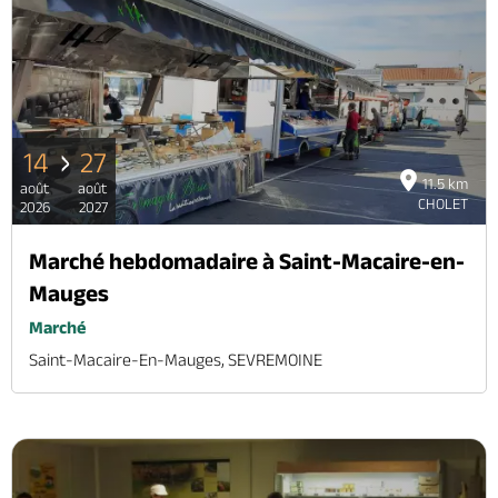
14
27
11.5 km
août
août
CHOLET
2026
2027
Marché hebdomadaire à Saint-Macaire-en-
Mauges
Marché
Saint-Macaire-En-Mauges, SEVREMOINE