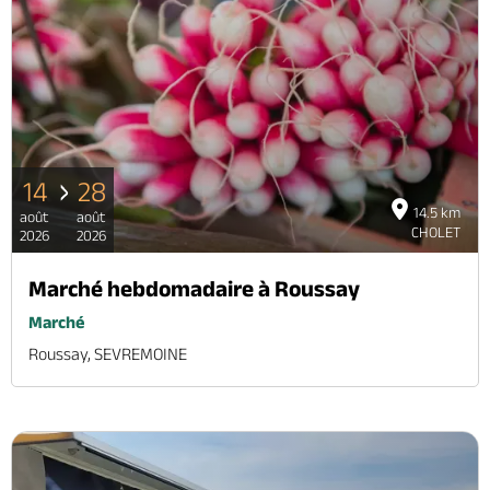
14
28
14.5 km
août
août
CHOLET
2026
2026
Marché hebdomadaire à Roussay
Marché
Roussay, SEVREMOINE