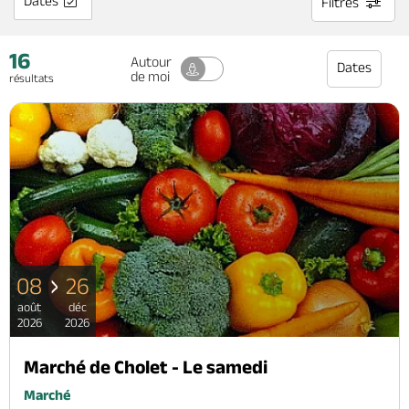
Dates
Filtres
16
Autour
Dates
Brochures & Cartes
Offices de tourisme
Comment venir ?
Ecrivez-nous
de moi
résultats
08
26
août
déc
2026
2026
Marché de Cholet - Le samedi
Marché