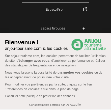
Espace Pro
Espace Groupes
Bienvenue !
anjou-tourisme.com & les cookies
© Anjou tourisme 2026 -
Plan du site
-
Fonctionnement du site
Sur anjou-tourisme.com, les cookies permettent de faciliter l'utilisation
Mentions légales
-
Données personnelles
-
Cookies
du site, d'
échanger avec vous
, d'améliorer sa performance et réaliser
CGU Réservation
-
Accessibilité : partiellement conforme
des statistiques de fréquentation et de navigation.
Nous vous laissons la possibilité de
paramétrer vos cookies
ou de
les accepter avant de poursuivre votre visite !
Pour modifier vos préférences par la suite, cliquez sur le lien
'Préférences de cookies' situé dans le pied de page.
Consulter notre politique de protection des données
Consentements certifiés par