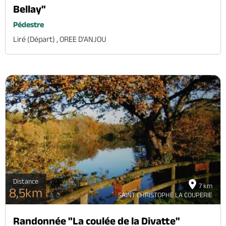
Bellay"
Pédestre
Liré (départ) , OREE D'ANJOU
Distance
7 km
8,5km
SAINT CHRISTOPHE LA COUPERIE
Randonnée "La coulée de la Divatte"