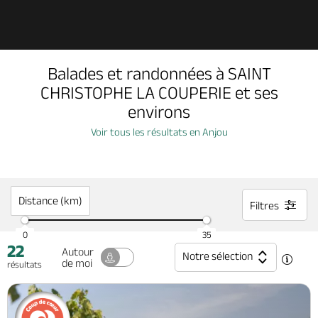
Découvrir
Balades et randonnées à SAINT
À voir, à faire
CHRISTOPHE LA COUPERIE et ses
environs
Agenda
Voir tous les résultats en Anjou
Dormir, manger
Distance (km)
Filtres
Séjours, cadeaux
0
35
22
Autour
Notre sélection
de moi
résultats
Billetterie en ligne