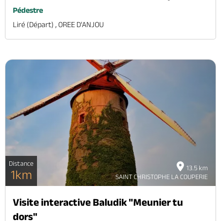
Pédestre
Liré (départ) , OREE D'ANJOU
Distance
13.5 km
1km
SAINT CHRISTOPHE LA COUPERIE
Visite interactive Baludik "Meunier tu
dors"