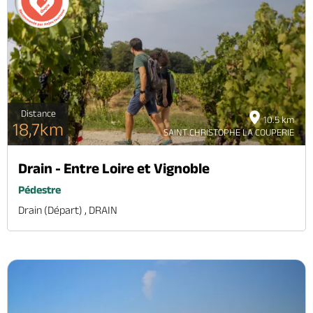
Brochures & Cartes
Offices de tourisme
Comment venir ?
Ecrivez-nous
Distance
10.5 km
18,7km
SAINT CHRISTOPHE LA COUPERIE
Drain - Entre Loire et Vignoble
Pédestre
Drain (départ) , DRAIN