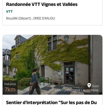
Randonnée VTT Vignes et Vallées
VTT
Bouzillé (départ) , OREE D'ANJOU
Distance
9 km
7km
SAINT CHRISTOPHE LA COUPERIE
Sentier d'interprétation "Sur les pas de Du