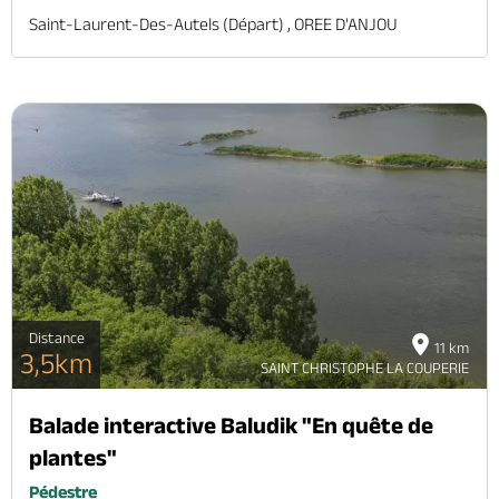
Saint-Laurent-Des-Autels (départ) , OREE D'ANJOU
Distance
11 km
3,5km
SAINT CHRISTOPHE LA COUPERIE
Balade interactive Baludik "En quête de
plantes"
Pédestre