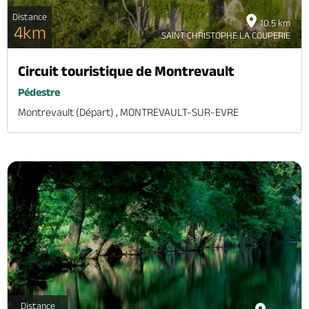
Distance
10.5 km
4km
SAINT CHRISTOPHE LA COUPERIE
Circuit touristique de Montrevault
Pédestre
Montrevault (départ) , MONTREVAULT-SUR-EVRE
Distance