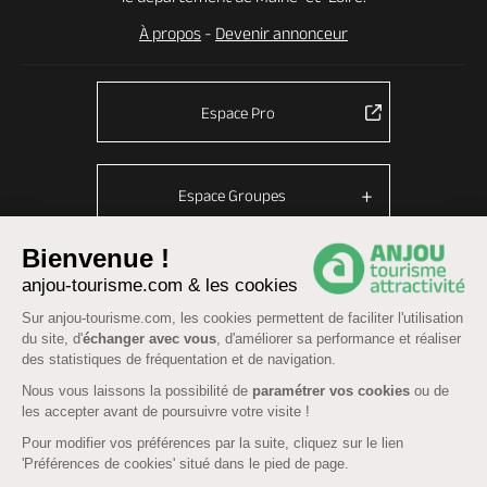
À propos
-
Devenir annonceur
Espace Pro
Espace Groupes
Bienvenue !
anjou-tourisme.com & les cookies
© Anjou tourisme 2026 -
Plan du site
-
Fonctionnement du site
Sur anjou-tourisme.com, les cookies permettent de faciliter l'utilisation
Mentions légales
-
Données personnelles
-
Cookies
du site, d'
échanger avec vous
, d'améliorer sa performance et réaliser
CGU Réservation
-
Accessibilité : partiellement conforme
des statistiques de fréquentation et de navigation.
Nous vous laissons la possibilité de
paramétrer vos cookies
ou de
les accepter avant de poursuivre votre visite !
Pour modifier vos préférences par la suite, cliquez sur le lien
'Préférences de cookies' situé dans le pied de page.