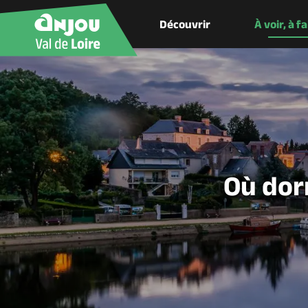
Découvrir
À voir, à f
Où dor