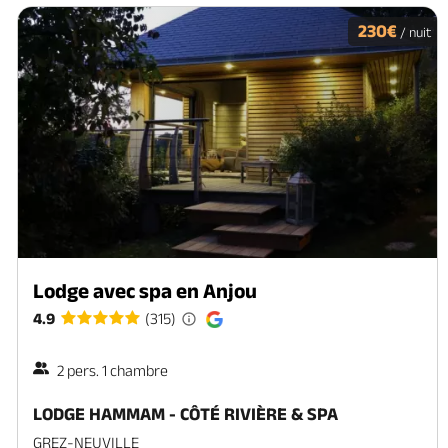
230€
/ nuit
Lodge avec spa en Anjou
4.9
(315)
2 pers. 1 chambre
LODGE HAMMAM - CÔTÉ RIVIÈRE & SPA
GREZ-NEUVILLE