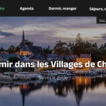
aire
Agenda
Dormir, manger
Séjours,
Tout 
mir dans les Villages de C
Suivez le guide