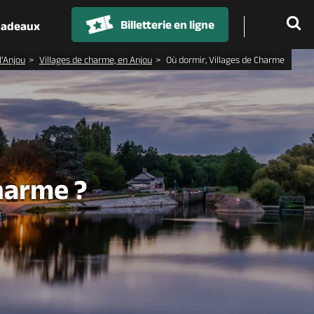
Billetterie en ligne
 cadeaux
l’Anjou
Villages de charme, en Anjou
Où dormir, Villages de Charme
harme ?