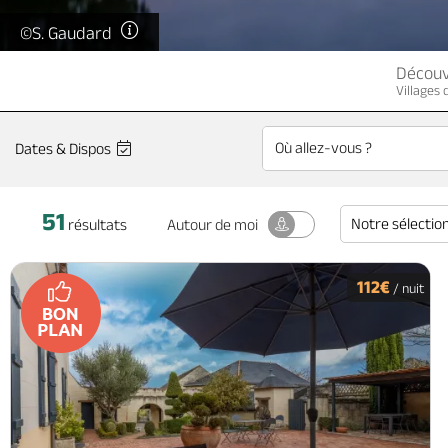
©S. Gaudard
Découv
Villages
Dates & Dispos
51
Notre sélectio
Autour
de moi
résultats
112€
/ nuit