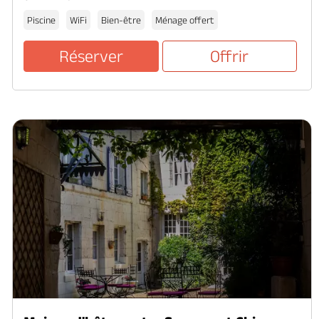
Piscine
WiFi
Bien-être
Ménage offert
Réserver
Offrir