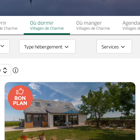
rir
Où dormir
Où manger
Agenda
 de Charme
Villages de Charme
Villages de Charme
Villages 
Type hébergement
Services
n