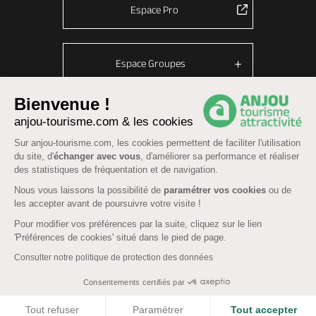
Espace Pro
Espace Groupes
Bienvenue !
anjou-tourisme.com & les cookies
© Anjou tourisme 2026 -
Plan du site
-
Fonctionnement du site
Sur anjou-tourisme.com, les cookies permettent de faciliter l'utilisation
Mentions légales
-
Données personnelles
-
Cookies
du site, d'
échanger avec vous
, d'améliorer sa performance et réaliser
CGU Réservation
-
Accessibilité : partiellement conforme
des statistiques de fréquentation et de navigation.
Nous vous laissons la possibilité de
paramétrer vos cookies
ou de
les accepter avant de poursuivre votre visite !
Pour modifier vos préférences par la suite, cliquez sur le lien
'Préférences de cookies' situé dans le pied de page.
Consulter notre politique de protection des données
Consentements certifiés par
COOKIES
Tout refuser
Paramétrer
Tout accepter