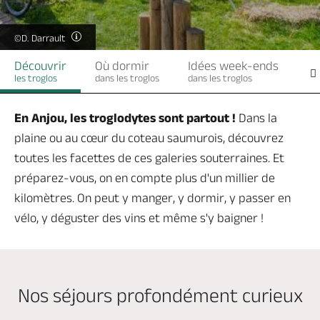
Billetterie en ligne
©D. Darrault
Découvrir
Où dormir
Idées week-ends
Qu
les troglos
dans les troglos
dans les troglos
dan
Brochures & Cartes
Offices de tourisme
Comment venir ?
Ecrivez-nous
En Anjou, les troglodytes sont partout !
Dans la
plaine ou au cœur du coteau saumurois, découvrez
toutes les facettes de ces galeries souterraines. Et
préparez-vous, on en compte plus d'un millier de
kilomètres. On peut y manger, y dormir, y passer en
vélo, y déguster des vins et même s'y baigner !
Nos séjours profondément curieux