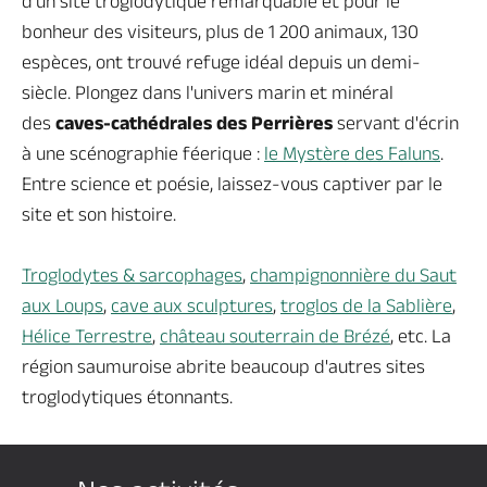
d’un site troglodytique remarquable et pour le
bonheur des visiteurs, plus de 1 200 animaux, 130
espèces, ont trouvé refuge idéal depuis un demi-
siècle. Plongez dans l'univers marin et minéral
des
caves-cathédrales des Perrières
servant d'écrin
à une scénographie féerique :
le Mystère des Faluns
.
Entre science et poésie, laissez-vous captiver par le
site et son histoire.
Troglodytes & sarcophages
,
champignonnière du Saut
aux Loups
,
cave aux sculptures
,
troglos de la Sablière
,
Hélice Terrestre
,
château souterrain de Brézé
, etc. La
région saumuroise abrite beaucoup d'autres sites
troglodytiques étonnants.