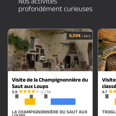
Nos activités
profondément curieuses
6,50€
/ pers.
Visite de la Champignonnière du
Visite
Saut aux Loups
class
3.9
(2 274)
4.7
LA CHAMPIGNONNIÈRE DU SAUT AUX
TROGL
LOUPS