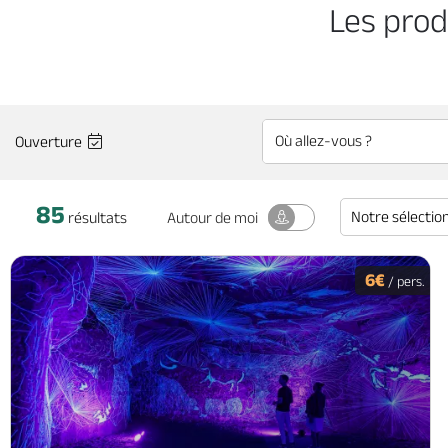
Les prod
Ouverture
85
Notre sélectio
Autour
de moi
résultats
6€
/ pers.