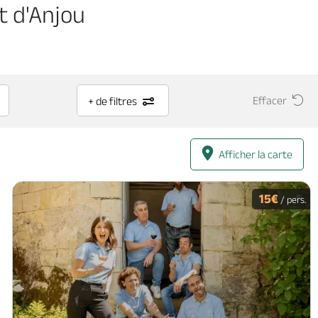
t d'Anjou
Effacer
+ de filtres
Afficher la carte
15€
/ pers.