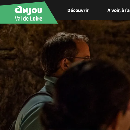
Découvrir
À voir, à f