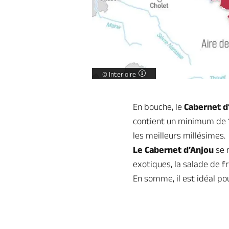
Cabernet d'Anjou carte -
©
Interloire
En bouche, le
Cabernet d
contient un minimum de 1
les meilleurs millésimes.
Le Cabernet d’Anjou
se m
exotiques, la salade de fr
En somme, il est idéal po