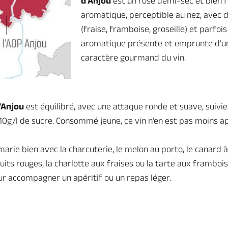
d’Anjou
est un rosé demi-sec et bien fru
aromatique, perceptible au nez, avec 
(fraise, framboise, groseille) et parfoi
aromatique présente et emprunte d’une
caractère gourmand du vin.
’Anjou
est équilibré, avec une attaque ronde et suave, suivie d
0g/l de sucre. Consommé jeune, ce vin n’en est pas moins ap
arie bien avec la charcuterie, le melon au porto, le canard à 
uits rouges, la charlotte aux fraises ou la tarte aux frambois
ur accompagner un apéritif ou un repas léger.