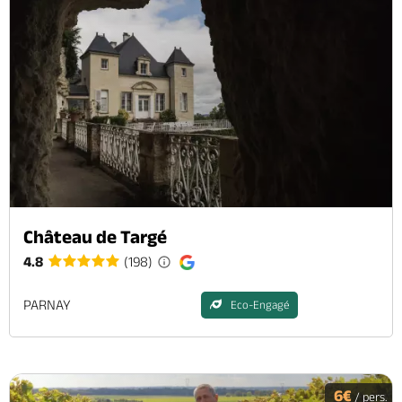
Château de Targé
4.8
(198)
PARNAY
Eco-Engagé
6€
/ pers.