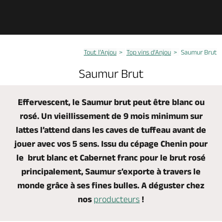
Découvrir
Tout l’Anjou
Top vins d’Anjou
Saumur Brut
À voir, à faire
Saumur Brut
Agenda
Effervescent, le Saumur brut peut être blanc ou
rosé. Un vieillissement de 9 mois minimum sur
Dormir, manger
lattes l’attend dans les caves de tuffeau avant de
jouer avec vos 5 sens. Issu du cépage Chenin pour
le brut blanc et Cabernet franc pour le brut rosé
Séjours, cadeaux
principalement, Saumur s’exporte à travers le
monde grâce à ses fines bulles.
A déguster chez
Billetterie en ligne
nos
producteurs
!