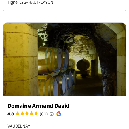
Tigné, LYS-HAUT-LAYON
Domaine Armand David
4.8
(80)
VAUDELNAY