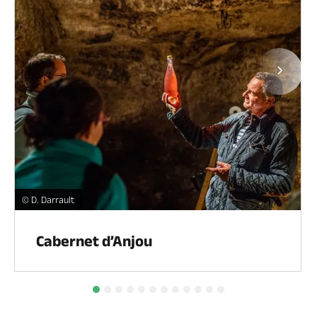
Page
Cabernet d’Anjou -
© D. Darrault
Cabernet d’Anjou