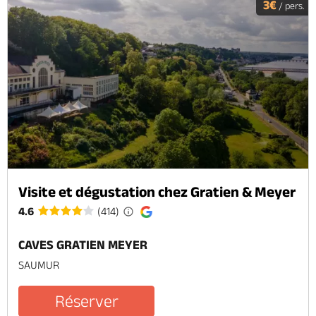
3€
/ pers.
Visite et dégustation chez Gratien & Meyer
4.6
(414)
CAVES GRATIEN MEYER
SAUMUR
Réserver