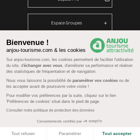
Espace Groupes
Bienvenue !
anjou-tourisme.com & les cookies
© Anjou tourisme 2026 -
Plan du site
-
Fonctionnement du site
Sur anjou-tourisme.com, les cookies permettent de faciliter l'utilisation
Mentions légales
-
Données personnelles
-
Cookies
du site, d'
échanger avec vous
, d'améliorer sa performance et réaliser
CGU Réservation
-
Accessibilité : partiellement conforme
des statistiques de fréquentation et de navigation.
Nous vous laissons la possibilité de
paramétrer vos cookies
ou de
les accepter avant de poursuivre votre visite !
Pour modifier vos préférences par la suite, cliquez sur le lien
'Préférences de cookies' situé dans le pied de page.
Consulter notre politique de protection des données
Consentements certifiés par
COOKIES
Tout refuser
Paramétrer
Tout accepter