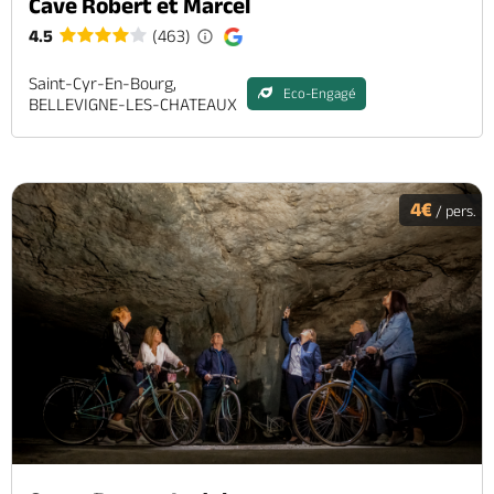
Cave Robert et Marcel
4.5
(463)
Saint-Cyr-En-Bourg,
Eco-Engagé
BELLEVIGNE-LES-CHATEAUX
4€
/ pers.