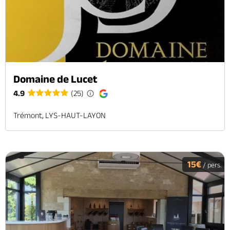
Domaine de Lucet
4.9
(25)
Trémont, LYS-HAUT-LAYON
15€
/ pers.