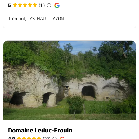
5
(11)
Trémont, LYS-HAUT-LAYON
Domaine Leduc-Frouin
4.8
(23)