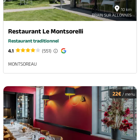
10 km
BRAIN SUR ALLONNES
Restaurant Le Montsorelli
Restaurant traditionnel
4.1
(551)
MONTSOREAU
22€
/ menu