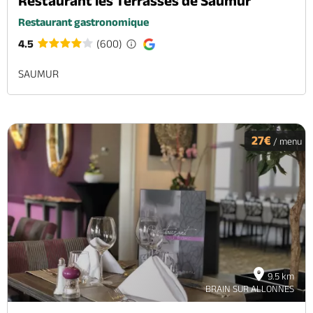
Restaurant les Terrasses de Saumur
Restaurant gastronomique
4.5
(600)
SAUMUR
27€
/ menu
9.5 km
BRAIN SUR ALLONNES