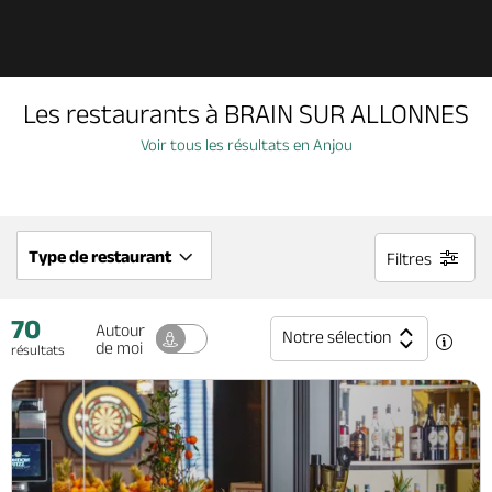
Découvrir
Les restaurants à BRAIN SUR ALLONNES
À voir, à faire
Voir tous les résultats en Anjou
Agenda
Type de restaurant
Filtres
Dormir, manger
70
Autour
Notre sélection
de moi
résultats
Séjours, cadeaux
Billetterie en ligne