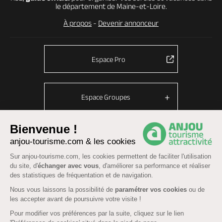
le département de Maine-et-Loire.
À propos
-
Devenir annonceur
Espace Pro
Espace Groupes
Bienvenue !
anjou-tourisme.com & les cookies
© Anjou tourisme 2026 -
Plan du site
-
Fonctionnement du site
Sur anjou-tourisme.com, les cookies permettent de faciliter l'utilisation
Mentions légales
-
Données personnelles
-
Cookies
du site, d'
échanger avec vous
, d'améliorer sa performance et réaliser
CGU Réservation
-
Accessibilité : partiellement conforme
des statistiques de fréquentation et de navigation.
Nous vous laissons la possibilité de
paramétrer vos cookies
ou de
les accepter avant de poursuivre votre visite !
Pour modifier vos préférences par la suite, cliquez sur le lien