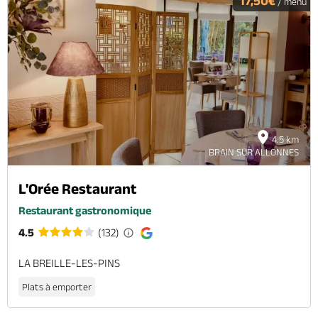
17,50€
/ menu
4.5 km
BRAIN SUR ALLONNES
L'Orée Restaurant
Restaurant gastronomique
4.5
(132)
LA BREILLE-LES-PINS
Plats à emporter