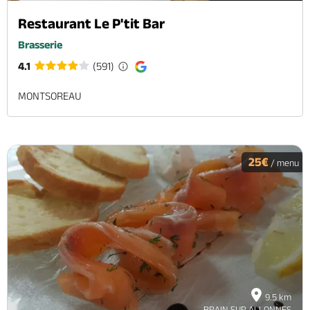
Restaurant Le P'tit Bar
Brasserie
4.1
(591)
MONTSOREAU
25€
/ menu
9.5 km
BRAIN SUR ALLONNES