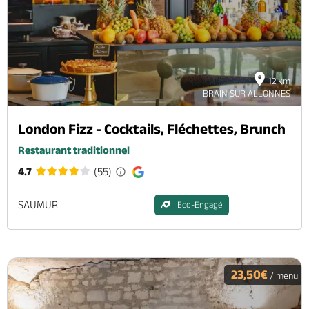
Brochures & Cartes
Offices de tourisme
Comment venir ?
Ecrivez-nous
12 km
BRAIN SUR ALLONNES
London Fizz - Cocktails, Fléchettes, Brunch
Restaurant traditionnel
4.7
(55)
SAUMUR
Eco-Engagé
23,50€
/ menu