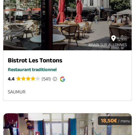
12 km
BRAIN SUR ALLONNES
Bistrot Les Tontons
Restaurant traditionnel
4.4
(541)
SAUMUR
18,50€
/ menu