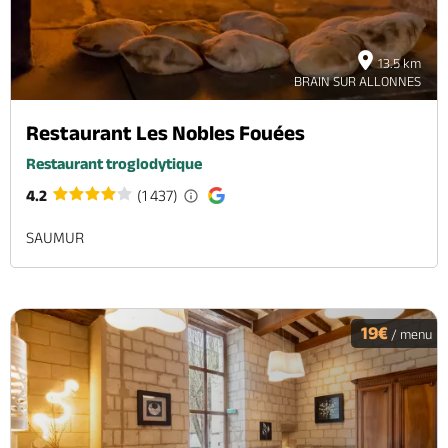
13.5 km
BRAIN SUR ALLONNES
Restaurant Les Nobles Fouées
Restaurant troglodytique
4.2
(1 437)
SAUMUR
19€
/ menu