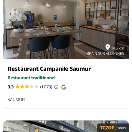
14.5 km
BRAIN SUR ALLONNES
Restaurant Campanile Saumur
Restaurant traditionnel
3.3
(1 073)
SAUMUR
17,70€
/ menu